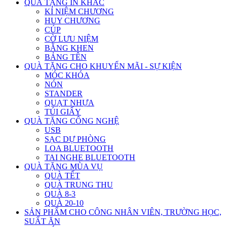
QUÀ TẶNG IN KHẮC
KỈ NIỆM CHƯƠNG
HUY CHƯƠNG
CÚP
CỜ LƯU NIỆM
BẰNG KHEN
BẢNG TÊN
QUÀ TẶNG CHO KHUYẾN MÃI - SỰ KIỆN
MÓC KHÓA
NÓN
STANDER
QUẠT NHỰA
TÚI GIẤY
QUÀ TẶNG CÔNG NGHỆ
USB
SẠC DỰ PHÒNG
LOA BLUETOOTH
TAI NGHE BLUETOOTH
QUÀ TẶNG MÙA VỤ
QUÀ TẾT
QUÀ TRUNG THU
QUÀ 8-3
QUÀ 20-10
SẢN PHẨM CHO CÔNG NHÂN VIÊN, TRƯỜNG HỌC,
SUẤT ĂN