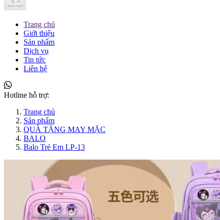
Trang chủ
Giới thiệu
Sản phẩm
Dịch vụ
Tin tức
Liên hệ
Hotline hỗ trợ:
Trang chủ
Sản phẩm
QUÀ TẶNG MAY MẶC
BALO
Balo Trẻ Em LP-13