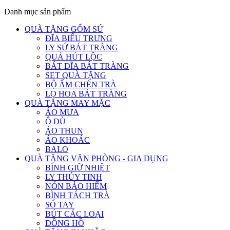
Danh mục sản phẩm
QUÀ TẶNG GỐM SỨ
ĐĨA BIỂU TRƯNG
LY SỨ BÁT TRÀNG
QUẢ HÚT LỘC
BÁT ĐĨA BÁT TRÀNG
SET QUÀ TẶNG
BỘ ẤM CHÉN TRÀ
LỌ HOA BÁT TRÀNG
QUÀ TẶNG MAY MẶC
ÁO MƯA
Ô DÙ
ÁO THUN
ÁO KHOÁC
BALO
QUÀ TẶNG VĂN PHÒNG - GIA DỤNG
BÌNH GIỮ NHIỆT
LY THỦY TINH
NÓN BẢO HIỂM
BÌNH TÁCH TRÀ
SỔ TAY
BÚT CÁC LOẠI
ĐỒNG HỒ