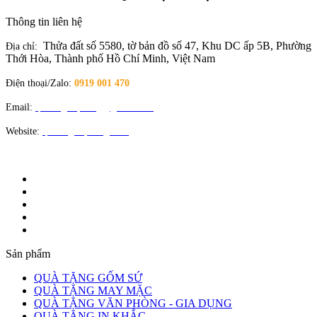
Thông tin liên hệ
Thửa đất số 5580, tờ bản đồ số 47, Khu DC ấp 5B, Phường
Địa chỉ:
Thới Hòa, Thành phố Hồ Chí Minh, Việt Nam
Điện thoại/Zalo:
0919 001 470
Email:
quatangloiphong@gmail.com
Website:
quatangloiphong.com
Sản phẩm
QUÀ TẶNG GỐM SỨ
QUÀ TẶNG MAY MẶC
QUÀ TẶNG VĂN PHÒNG - GIA DỤNG
QUÀ TẶNG IN KHẮC