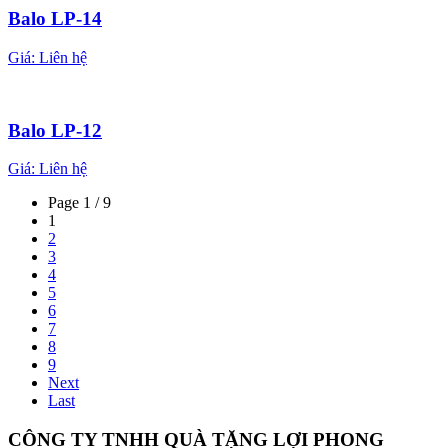
Balo LP-14
Giá:
Liên hệ
Balo LP-12
Giá:
Liên hệ
Page 1 / 9
1
2
3
4
5
6
7
8
9
Next
Last
CÔNG TY TNHH QUÀ TẶNG LỢI PHONG