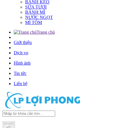
BÁNH KẸO
SỮA TƯƠI
BÁNH MÌ
NƯỚC NGỌT
MÌ TÔM
Trang chủ
Giới thiệu
Dịch vụ
Hình ảnh
Tin tức
Liên hệ