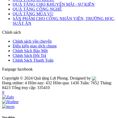
QUÀ TẶNG CHO KHUYẾN MÃI - SỰ KIỆN
QUÀ TẶNG CÔNG NGHỆ
QUÀ TẶNG MÙA VỤ
SẢN PHẨM CHO CÔNG NHÂN VIÊN, TRƯỜNG HỌC,
SUẤT ĂN
Chính sách
Chính sách vận chuyển
Điều kiện giao dịch chung
Chính Sách Bảo Mật
Chính Sách Đổi Trả
Chính Sách Thanh Toán
Fanpage facebook
Copyright © 2024 Quà tặng Lợi Phong. Designed by
Đang online: 4
Hôm nay: 432
Hôm qua: 1430
Tuần: 7652
Tháng:
8423
Tổng truy cập: 335410
0
Sản phẩm