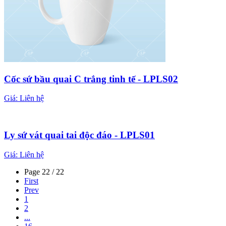
Cốc sứ bầu quai C trắng tinh tế - LPLS02
Giá:
Liên hệ
Ly sứ vát quai tai độc đáo - LPLS01
Giá:
Liên hệ
Page 22 / 22
First
Prev
1
2
...