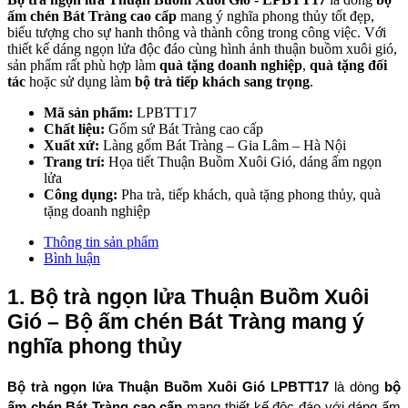
ấm chén Bát Tràng cao cấp
mang ý nghĩa phong thủy tốt đẹp,
biểu tượng cho sự hanh thông và thành công trong công việc. Với
thiết kế dáng ngọn lửa độc đáo cùng hình ảnh thuận buồm xuôi gió,
sản phẩm rất phù hợp làm
quà tặng doanh nghiệp
,
quà tặng đối
tác
hoặc sử dụng làm
bộ trà tiếp khách sang trọng
.
Mã sản phẩm:
LPBTT17
Chất liệu:
Gốm sứ Bát Tràng cao cấp
Xuất xứ:
Làng gốm Bát Tràng – Gia Lâm – Hà Nội
Trang trí:
Họa tiết Thuận Buồm Xuôi Gió, dáng ấm ngọn
lửa
Công dụng:
Pha trà, tiếp khách, quà tặng phong thủy, quà
tặng doanh nghiệp
Thông tin sản phẩm
Bình luận
1. Bộ trà ngọn lửa Thuận Buồm Xuôi 
Gió – Bộ ấm chén Bát Tràng mang ý 
nghĩa phong thủy
Bộ trà ngọn lửa Thuận Buồm Xuôi Gió LPBTT17
 là dòng 
bộ 
ấm chén Bát Tràng cao cấp
 mang thiết kế độc đáo với dáng ấm 