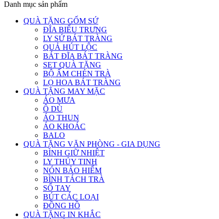
Danh mục sản phẩm
QUÀ TẶNG GỐM SỨ
ĐĨA BIỂU TRƯNG
LY SỨ BÁT TRÀNG
QUẢ HÚT LỘC
BÁT ĐĨA BÁT TRÀNG
SET QUÀ TẶNG
BỘ ẤM CHÉN TRÀ
LỌ HOA BÁT TRÀNG
QUÀ TẶNG MAY MẶC
ÁO MƯA
Ô DÙ
ÁO THUN
ÁO KHOÁC
BALO
QUÀ TẶNG VĂN PHÒNG - GIA DỤNG
BÌNH GIỮ NHIỆT
LY THỦY TINH
NÓN BẢO HIỂM
BÌNH TÁCH TRÀ
SỔ TAY
BÚT CÁC LOẠI
ĐỒNG HỒ
QUÀ TẶNG IN KHẮC