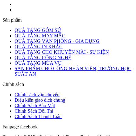
Sản phẩm
QUÀ TẶNG GỐM SỨ
QUÀ TẶNG MAY MẶC
QUÀ TẶNG VĂN PHÒNG - GIA DỤNG
QUÀ TẶNG IN KHẮC
QUÀ TẶNG CHO KHUYẾN MÃI - SỰ KIỆN
QUÀ TẶNG CÔNG NGHỆ
QUÀ TẶNG MÙA VỤ
SẢN PHẨM CHO CÔNG NHÂN VIÊN, TRƯỜNG HỌC,
SUẤT ĂN
Chính sách
Chính sách vận chuyển
Điều kiện giao dịch chung
Chính Sách Bảo Mật
Chính Sách Đổi Trả
Chính Sách Thanh Toán
Fanpage facebook