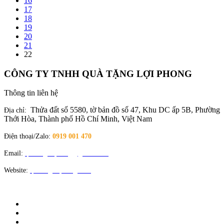
16
17
18
19
20
21
22
CÔNG TY TNHH QUÀ TẶNG LỢI PHONG
Thông tin liên hệ
Thửa đất số 5580, tờ bản đồ số 47, Khu DC ấp 5B, Phường
Địa chỉ:
Thới Hòa, Thành phố Hồ Chí Minh, Việt Nam
Điện thoại/Zalo:
0919 001 470
Email:
quatangloiphong@gmail.com
Website:
quatangloiphong.com