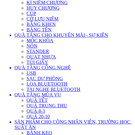
KỈ NIỆM CHƯƠNG
HUY CHƯƠNG
CÚP
CỜ LƯU NIỆM
BẰNG KHEN
BẢNG TÊN
QUÀ TẶNG CHO KHUYẾN MÃI - SỰ KIỆN
MÓC KHÓA
NÓN
STANDER
QUẠT NHỰA
TÚI GIẤY
QUÀ TẶNG CÔNG NGHỆ
USB
SẠC DỰ PHÒNG
LOA BLUETOOTH
TAI NGHE BLUETOOTH
QUÀ TẶNG MÙA VỤ
QUÀ TẾT
QUÀ TRUNG THU
QUÀ 8-3
QUÀ 20-10
SẢN PHẨM CHO CÔNG NHÂN VIÊN, TRƯỜNG HỌC,
SUẤT ĂN
BÁNH KẸO