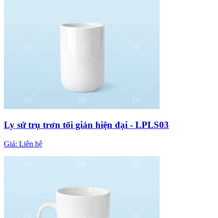
Ly sứ trụ trơn tối giản hiện đại - LPLS03
Giá:
Liên hệ