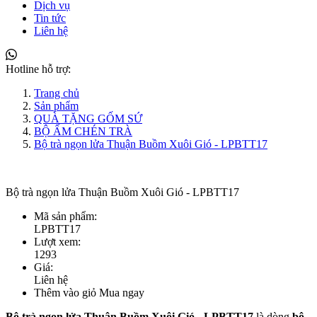
Dịch vụ
Tin tức
Liên hệ
Hotline hỗ trợ:
Trang chủ
Sản phẩm
QUÀ TẶNG GỐM SỨ
BỘ ẤM CHÉN TRÀ
Bộ trà ngọn lửa Thuận Buồm Xuôi Gió - LPBTT17
Bộ trà ngọn lửa Thuận Buồm Xuôi Gió - LPBTT17
Mã sản phẩm:
LPBTT17
Lượt xem:
1293
Giá:
Liên hệ
Thêm vào giỏ
Mua ngay
Bộ trà ngọn lửa Thuận Buồm Xuôi Gió - LPBTT17
là dòng
bộ