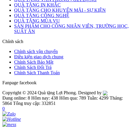
QUÀ TẶNG IN KHẮC
QUÀ TẶNG CHO KHUYẾN MÃI - SỰ KIỆN
QUÀ TẶNG CÔNG NGHỆ
QUÀ TẶNG MÙA VỤ
SẢN PHẨM CHO CÔNG NHÂN VIÊN, TRƯỜNG HỌC,
SUẤT ĂN
Chính sách
Chính sách vận chuyển
Điều kiện giao dịch chung
Chính Sách Bảo Mật
Chính Sách Đổi Trả
Chính Sách Thanh Toán
Fanpage facebook
Copyright © 2024 Quà tặng Lợi Phong. Designed by
Đang online: 8
Hôm nay: 438
Hôm qua: 789
Tuần: 4299
Tháng:
5864
Tổng truy cập: 332851
0