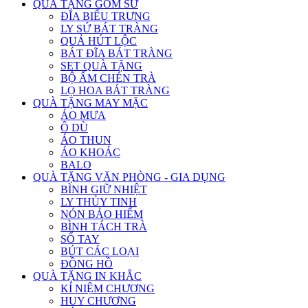
QUÀ TẶNG GỐM SỨ
ĐĨA BIỂU TRƯNG
LY SỨ BÁT TRÀNG
QUẢ HÚT LỘC
BÁT ĐĨA BÁT TRÀNG
SET QUÀ TẶNG
BỘ ẤM CHÉN TRÀ
LỌ HOA BÁT TRÀNG
QUÀ TẶNG MAY MẶC
ÁO MƯA
Ô DÙ
ÁO THUN
ÁO KHOÁC
BALO
QUÀ TẶNG VĂN PHÒNG - GIA DỤNG
BÌNH GIỮ NHIỆT
LY THỦY TINH
NÓN BẢO HIỂM
BÌNH TÁCH TRÀ
SỔ TAY
BÚT CÁC LOẠI
ĐỒNG HỒ
QUÀ TẶNG IN KHẮC
KỈ NIỆM CHƯƠNG
HUY CHƯƠNG