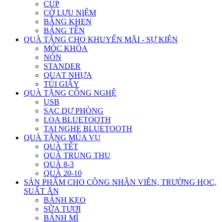
CÚP
CỜ LƯU NIỆM
BẰNG KHEN
BẢNG TÊN
QUÀ TẶNG CHO KHUYẾN MÃI - SỰ KIỆN
MÓC KHÓA
NÓN
STANDER
QUẠT NHỰA
TÚI GIẤY
QUÀ TẶNG CÔNG NGHỆ
USB
SẠC DỰ PHÒNG
LOA BLUETOOTH
TAI NGHE BLUETOOTH
QUÀ TẶNG MÙA VỤ
QUÀ TẾT
QUÀ TRUNG THU
QUÀ 8-3
QUÀ 20-10
SẢN PHẨM CHO CÔNG NHÂN VIÊN, TRƯỜNG HỌC,
SUẤT ĂN
BÁNH KẸO
SỮA TƯƠI
BÁNH MÌ