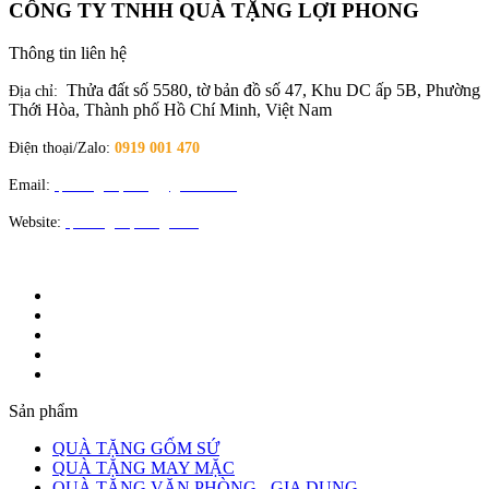
CÔNG TY TNHH QUÀ TẶNG LỢI PHONG
Thông tin liên hệ
Thửa đất số 5580, tờ bản đồ số 47, Khu DC ấp 5B, Phường
Địa chỉ:
Thới Hòa, Thành phố Hồ Chí Minh, Việt Nam
Điện thoại/Zalo:
0919 001 470
Email:
quatangloiphong@gmail.com
Website:
quatangloiphong.com
Sản phẩm
QUÀ TẶNG GỐM SỨ
QUÀ TẶNG MAY MẶC
QUÀ TẶNG VĂN PHÒNG - GIA DỤNG