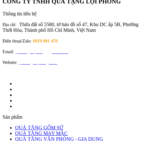
CÔNG TY TNHH QUÀ TẶNG LỢI PHONG
Thông tin liên hệ
Thửa đất số 5580, tờ bản đồ số 47, Khu DC ấp 5B, Phường
Địa chỉ:
Thới Hòa, Thành phố Hồ Chí Minh, Việt Nam
Điện thoại/Zalo:
0919 001 470
Email:
quatangloiphong@gmail.com
Website:
quatangloiphong.com
Sản phẩm
QUÀ TẶNG GỐM SỨ
QUÀ TẶNG MAY MẶC
QUÀ TẶNG VĂN PHÒNG - GIA DỤNG