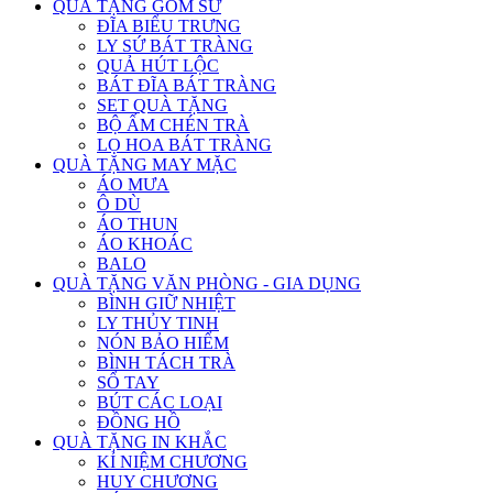
QUÀ TẶNG GỐM SỨ
ĐĨA BIỂU TRƯNG
LY SỨ BÁT TRÀNG
QUẢ HÚT LỘC
BÁT ĐĨA BÁT TRÀNG
SET QUÀ TẶNG
BỘ ẤM CHÉN TRÀ
LỌ HOA BÁT TRÀNG
QUÀ TẶNG MAY MẶC
ÁO MƯA
Ô DÙ
ÁO THUN
ÁO KHOÁC
BALO
QUÀ TẶNG VĂN PHÒNG - GIA DỤNG
BÌNH GIỮ NHIỆT
LY THỦY TINH
NÓN BẢO HIỂM
BÌNH TÁCH TRÀ
SỔ TAY
BÚT CÁC LOẠI
ĐỒNG HỒ
QUÀ TẶNG IN KHẮC
KỈ NIỆM CHƯƠNG
HUY CHƯƠNG