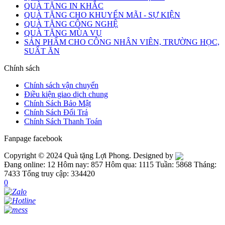
QUÀ TẶNG IN KHẮC
QUÀ TẶNG CHO KHUYẾN MÃI - SỰ KIỆN
QUÀ TẶNG CÔNG NGHỆ
QUÀ TẶNG MÙA VỤ
SẢN PHẨM CHO CÔNG NHÂN VIÊN, TRƯỜNG HỌC,
SUẤT ĂN
Chính sách
Chính sách vận chuyển
Điều kiện giao dịch chung
Chính Sách Bảo Mật
Chính Sách Đổi Trả
Chính Sách Thanh Toán
Fanpage facebook
Copyright © 2024 Quà tặng Lợi Phong. Designed by
Đang online: 12
Hôm nay: 857
Hôm qua: 1115
Tuần: 5868
Tháng:
7433
Tổng truy cập: 334420
0