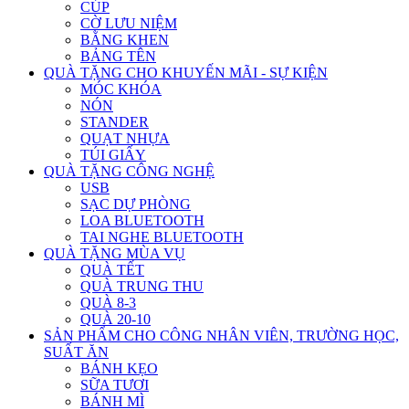
CÚP
CỜ LƯU NIỆM
BẰNG KHEN
BẢNG TÊN
QUÀ TẶNG CHO KHUYẾN MÃI - SỰ KIỆN
MÓC KHÓA
NÓN
STANDER
QUẠT NHỰA
TÚI GIẤY
QUÀ TẶNG CÔNG NGHỆ
USB
SẠC DỰ PHÒNG
LOA BLUETOOTH
TAI NGHE BLUETOOTH
QUÀ TẶNG MÙA VỤ
QUÀ TẾT
QUÀ TRUNG THU
QUÀ 8-3
QUÀ 20-10
SẢN PHẨM CHO CÔNG NHÂN VIÊN, TRƯỜNG HỌC,
SUẤT ĂN
BÁNH KẸO
SỮA TƯƠI
BÁNH MÌ