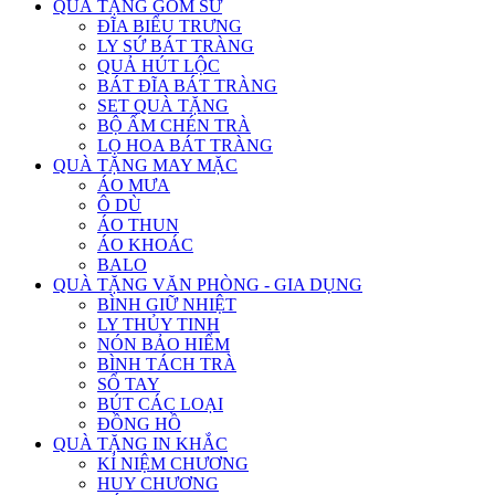
QUÀ TẶNG GỐM SỨ
ĐĨA BIỂU TRƯNG
LY SỨ BÁT TRÀNG
QUẢ HÚT LỘC
BÁT ĐĨA BÁT TRÀNG
SET QUÀ TẶNG
BỘ ẤM CHÉN TRÀ
LỌ HOA BÁT TRÀNG
QUÀ TẶNG MAY MẶC
ÁO MƯA
Ô DÙ
ÁO THUN
ÁO KHOÁC
BALO
QUÀ TẶNG VĂN PHÒNG - GIA DỤNG
BÌNH GIỮ NHIỆT
LY THỦY TINH
NÓN BẢO HIỂM
BÌNH TÁCH TRÀ
SỔ TAY
BÚT CÁC LOẠI
ĐỒNG HỒ
QUÀ TẶNG IN KHẮC
KỈ NIỆM CHƯƠNG
HUY CHƯƠNG