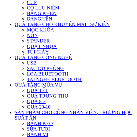
CÚP
CỜ LƯU NIỆM
BẰNG KHEN
BẢNG TÊN
QUÀ TẶNG CHO KHUYẾN MÃI - SỰ KIỆN
MÓC KHÓA
NÓN
STANDER
QUẠT NHỰA
TÚI GIẤY
QUÀ TẶNG CÔNG NGHỆ
USB
SẠC DỰ PHÒNG
LOA BLUETOOTH
TAI NGHE BLUETOOTH
QUÀ TẶNG MÙA VỤ
QUÀ TẾT
QUÀ TRUNG THU
QUÀ 8-3
QUÀ 20-10
SẢN PHẨM CHO CÔNG NHÂN VIÊN, TRƯỜNG HỌC,
SUẤT ĂN
BÁNH KẸO
SỮA TƯƠI
BÁNH MÌ