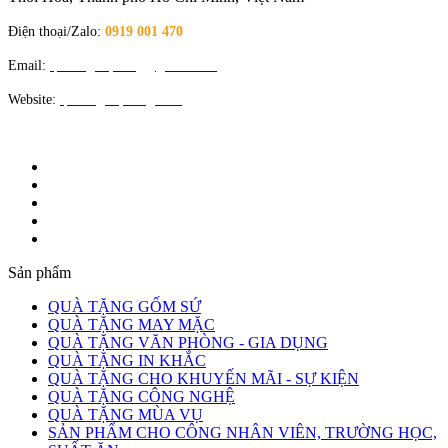
Điện thoại/Zalo:
0919 001 470
Email:
quatangloiphong@gmail.com
Website:
quatangloiphong.com
Sản phẩm
QUÀ TẶNG GỐM SỨ
QUÀ TẶNG MAY MẶC
QUÀ TẶNG VĂN PHÒNG - GIA DỤNG
QUÀ TẶNG IN KHẮC
QUÀ TẶNG CHO KHUYẾN MÃI - SỰ KIỆN
QUÀ TẶNG CÔNG NGHỆ
QUÀ TẶNG MÙA VỤ
SẢN PHẨM CHO CÔNG NHÂN VIÊN, TRƯỜNG HỌC,