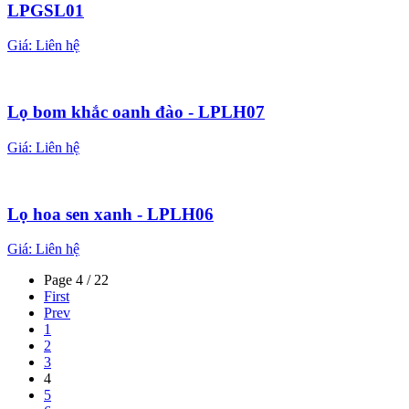
LPGSL01
Giá:
Liên hệ
Lọ bom khắc oanh đào - LPLH07
Giá:
Liên hệ
Lọ hoa sen xanh - LPLH06
Giá:
Liên hệ
Page 4 / 22
First
Prev
1
2
3
4
5