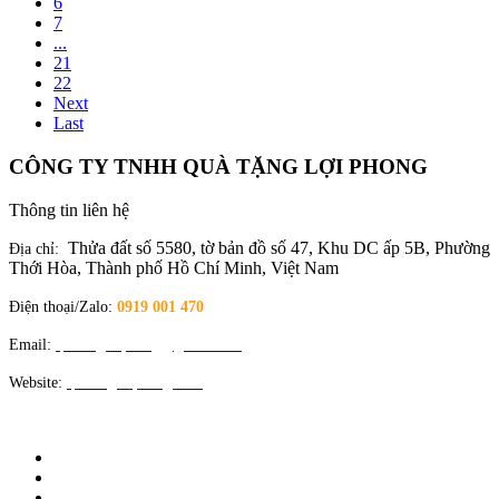
6
7
...
21
22
Next
Last
CÔNG TY TNHH QUÀ TẶNG LỢI PHONG
Thông tin liên hệ
Thửa đất số 5580, tờ bản đồ số 47, Khu DC ấp 5B, Phường
Địa chỉ:
Thới Hòa, Thành phố Hồ Chí Minh, Việt Nam
Điện thoại/Zalo:
0919 001 470
Email:
quatangloiphong@gmail.com
Website:
quatangloiphong.com