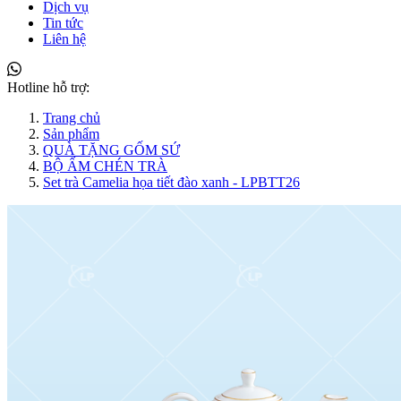
Dịch vụ
Tin tức
Liên hệ
Hotline hỗ trợ:
Trang chủ
Sản phẩm
QUÀ TẶNG GỐM SỨ
BỘ ẤM CHÉN TRÀ
Set trà Camelia họa tiết đào xanh - LPBTT26