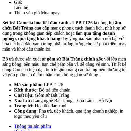
Giá:
Liên hệ
Thêm vào giỏ
Mua ngay
Set trà Camelia họa tiết đào xanh - LPBTT26
là dòng
bộ ấm
chén Bát Tràng cao cấp
mang phong cách thanh lịch, phù hợp sử
dụng trong không gian tiếp khách hoặc làm
quà tặng doanh
nghiệp
,
quà tặng khách hàng
đầy ý nghĩa. Sản phẩm nổi bật với
họa tiết hoa đào xanh trang nhã, tượng trưng cho sự phát triển, may
mắn và khởi đầu thuận lợi.
Bộ trà được sản xuất từ
gốm sứ Bát Tràng chính gốc
với lớp men
sáng bóng, bền màu, hạn chế bám bẩn và dễ dàng vệ sinh. Thiết kế
dáng Camelia hiện đại, tinh tế giúp nâng cao trải nghiệm thưởng trà
và góp phần tạo điểm nhấn cho không gian sử dụng.
Mã sản phẩm:
LPBTT26
Kích thước:
Bộ trà tiêu chuẩn
Chất liệu:
Gốm sứ Bát Tràng
Xuất xứ:
Làng nghề Bát Tràng – Gia Lâm – Hà Nội
Trang trí:
Họa tiết đào xanh
Công dụng:
Pha trà, tiếp khách, quà tặng doanh nghiệp, in
logo theo yêu cầu
Thông tin sản phẩm