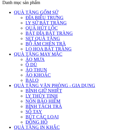
Danh mục sản phẩm
QUÀ TẶNG GỐM SỨ
ĐĨA BIỂU TRƯNG
LY SỨ BÁT TRÀNG
QUẢ HÚT LỘC
BÁT ĐĨA BÁT TRÀNG
SET QUÀ TẶNG
BỘ ẤM CHÉN TRÀ
LỌ HOA BÁT TRÀNG
QUÀ TẶNG MAY MẶC
ÁO MƯA
Ô DÙ
ÁO THUN
ÁO KHOÁC
BALO
QUÀ TẶNG VĂN PHÒNG - GIA DỤNG
BÌNH GIỮ NHIỆT
LY THỦY TINH
NÓN BẢO HIỂM
BÌNH TÁCH TRÀ
SỔ TAY
BÚT CÁC LOẠI
ĐỒNG HỒ
QUÀ TẶNG IN KHẮC