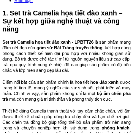
Bình luận
1. Set trà Camelia họa tiết đào xanh – 
Sự kết hợp giữa nghệ thuật và công 
năng
Set trà Camelia họa tiết đào xanh - LPBTT26
 là sản phẩm mang 
đậm nét đẹp của 
gốm sứ Bát Tràng truyền thống
, kết hợp cùng 
phong cách thiết kế hiện đại phù hợp với nhiều không gian sử 
dụng. Bộ trà được chế tác tỉ mỉ từ nguồn nguyên liệu sứ cao cấp, 
trải qua quy trình nung ở nhiệt độ cao giúp sản phẩm có độ bền 
chắc và lớp men sáng đẹp lâu dài.
Điểm nổi bật của sản phẩm chính là họa tiết 
hoa đào xanh
 được 
trang trí tinh tế, mang ý nghĩa của sự sinh sôi, phát triển và may 
mắn. Chính vì vậy, sản phẩm không chỉ là một 
bộ ấm chén pha 
trà
 mà còn mang giá trị tinh thần và phong thủy tích cực.
Thiết kế dáng Camelia thanh thoát với tay cầm chắc chắn, vòi ấm 
được thiết kế chuẩn giúp dòng trà chảy đều và hạn chế rơi giọt. 
Các chén trà đồng bộ giúp tổng thể bộ sản phẩm trở nên sang 
trọng và chuyên nghiệp hơn khi sử dụng trong 
phòng khách
, 