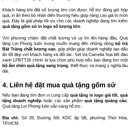
Khách hàng khi đặt số lượng lớn còn được hỗ trợ đóng gói hộp 
quà, in ấn theo bộ nhận diện thương hiệu giúp nâng cao giá trị món 
quà. Đây là giải pháp tối ưu cho các doanh nghiệp đang tìm kiếm 
quà tặng gốm sứ in logo số lượng lớn
.
Với phương châm đặt chất lượng và uy tín lên hàng đầu, Quà 
tặng Lợi Phong luôn mong muốn mang đến những dòng 
bộ trà 
Bát Tràng chất lượng cao
, góp phần giúp doanh nghiệp tạo dấu 
ấn tốt đẹp với khách hàng và đối tác. Set trà Camelia họa tiết đào 
xanh LPBTT26 chính là lựa chọn phù hợp nếu bạn đang tìm một 
bộ ấm chén quà tặng sang trọng
, thiết thực và mang ý nghĩa lâu 
dài.
4. Liên hệ đặt mua quà tặng gốm sứ
Nếu bạn đang tìm đơn vị cung cấp 
quà tặng in logo giá tốt
, 
quà 
tặng doanh nghiệp
 hoặc các sản phẩm 
quà tặng quảng cáo
, 
Quà tặng Lợi Phong luôn sẵn sàng hỗ trợ.
Địa chỉ: 
Số 39, Đường N8, KDC ấp 5B, phường Thới Hòa, 
TP.HCM