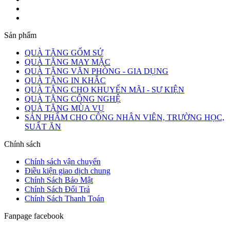
Sản phẩm
QUÀ TẶNG GỐM SỨ
QUÀ TẶNG MAY MẶC
QUÀ TẶNG VĂN PHÒNG - GIA DỤNG
QUÀ TẶNG IN KHẮC
QUÀ TẶNG CHO KHUYẾN MÃI - SỰ KIỆN
QUÀ TẶNG CÔNG NGHỆ
QUÀ TẶNG MÙA VỤ
SẢN PHẨM CHO CÔNG NHÂN VIÊN, TRƯỜNG HỌC,
SUẤT ĂN
Chính sách
Chính sách vận chuyển
Điều kiện giao dịch chung
Chính Sách Bảo Mật
Chính Sách Đổi Trả
Chính Sách Thanh Toán
Fanpage facebook