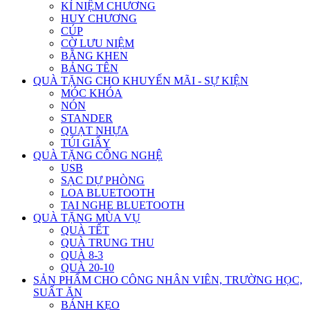
KỈ NIỆM CHƯƠNG
HUY CHƯƠNG
CÚP
CỜ LƯU NIỆM
BẰNG KHEN
BẢNG TÊN
QUÀ TẶNG CHO KHUYẾN MÃI - SỰ KIỆN
MÓC KHÓA
NÓN
STANDER
QUẠT NHỰA
TÚI GIẤY
QUÀ TẶNG CÔNG NGHỆ
USB
SẠC DỰ PHÒNG
LOA BLUETOOTH
TAI NGHE BLUETOOTH
QUÀ TẶNG MÙA VỤ
QUÀ TẾT
QUÀ TRUNG THU
QUÀ 8-3
QUÀ 20-10
SẢN PHẨM CHO CÔNG NHÂN VIÊN, TRƯỜNG HỌC,
SUẤT ĂN
BÁNH KẸO