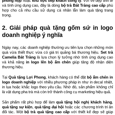
phòng họp
 hoặc 
khu vực tiếp khách công ty
. Với vẻ đẹp tinh tế 
và tính ứng dụng cao, đây là dòng 
bộ trà Bát Tràng cao cấp
 phù 
hợp cho cả nhu cầu sử dụng cá nhân lẫn làm quà tặng trang 
trọng.
2. Giải pháp quà tặng gốm sứ in logo 
doanh nghiệp ý nghĩa
Ngày nay, các doanh nghiệp thường ưu tiên lựa chọn những món 
quà vừa thiết thực vừa có giá trị quảng bá thương hiệu. 
Set trà 
Camelia Bát Tràng
 là lựa chọn lý tưởng nhờ tính ứng dụng cao 
và khả năng 
in logo lên bộ ấm chén
 giúp tăng độ nhận diện 
thương hiệu.
Tại 
Quà tặng Lợi Phong
, khách hàng có thể đặt 
bộ ấm chén in 
logo doanh nghiệp
 với nhiều phương pháp in như in decal nhiệt, 
in lụa hoặc khắc logo theo yêu cầu. Nhờ đó, sản phẩm không chỉ 
là vật dụng pha trà mà còn trở thành công cụ marketing hiệu quả.
Sản phẩm rất phù hợp để làm 
quà tặng hội nghị khách hàng
, 
quà tặng sự kiện
, 
quà tặng đại hội
 hoặc các chương trình tri ân 
đối tác. Một 
bộ trà quà tặng cao cấp
 với thiết kế đẹp sẽ giúp 