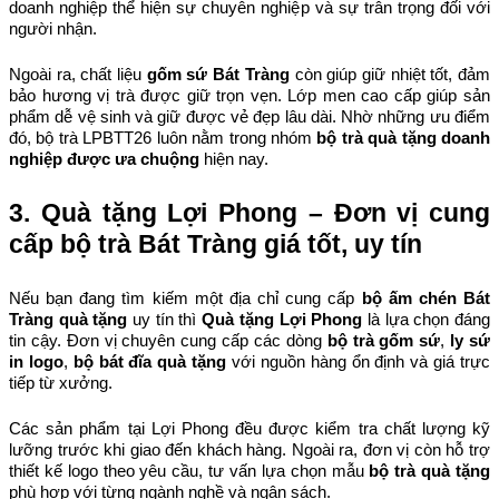
doanh nghiệp thể hiện sự chuyên nghiệp và sự trân trọng đối với 
người nhận.
Ngoài ra, chất liệu 
gốm sứ Bát Tràng
 còn giúp giữ nhiệt tốt, đảm 
bảo hương vị trà được giữ trọn vẹn. Lớp men cao cấp giúp sản 
phẩm dễ vệ sinh và giữ được vẻ đẹp lâu dài. Nhờ những ưu điểm 
đó, bộ trà LPBTT26 luôn nằm trong nhóm 
bộ trà quà tặng doanh 
nghiệp được ưa chuộng
 hiện nay.
3. Quà tặng Lợi Phong – Đơn vị cung 
cấp bộ trà Bát Tràng giá tốt, uy tín
Nếu bạn đang tìm kiếm một địa chỉ cung cấp 
bộ ấm chén Bát 
Tràng quà tặng
 uy tín thì 
Quà tặng Lợi Phong
 là lựa chọn đáng 
tin cậy. Đơn vị chuyên cung cấp các dòng 
bộ trà gốm sứ
, 
ly sứ 
in logo
, 
bộ bát đĩa quà tặng
 với nguồn hàng ổn định và giá trực 
tiếp từ xưởng.
Các sản phẩm tại Lợi Phong đều được kiểm tra chất lượng kỹ 
lưỡng trước khi giao đến khách hàng. Ngoài ra, đơn vị còn hỗ trợ 
thiết kế logo theo yêu cầu, tư vấn lựa chọn mẫu 
bộ trà quà tặng
phù hợp với từng ngành nghề và ngân sách.