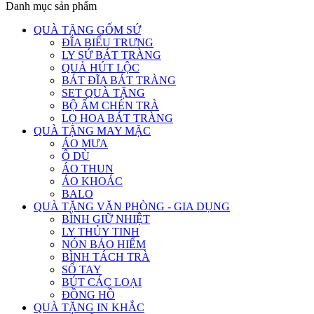
Danh mục sản phẩm
QUÀ TẶNG GỐM SỨ
ĐĨA BIỂU TRƯNG
LY SỨ BÁT TRÀNG
QUẢ HÚT LỘC
BÁT ĐĨA BÁT TRÀNG
SET QUÀ TẶNG
BỘ ẤM CHÉN TRÀ
LỌ HOA BÁT TRÀNG
QUÀ TẶNG MAY MẶC
ÁO MƯA
Ô DÙ
ÁO THUN
ÁO KHOÁC
BALO
QUÀ TẶNG VĂN PHÒNG - GIA DỤNG
BÌNH GIỮ NHIỆT
LY THỦY TINH
NÓN BẢO HIỂM
BÌNH TÁCH TRÀ
SỔ TAY
BÚT CÁC LOẠI
ĐỒNG HỒ
QUÀ TẶNG IN KHẮC