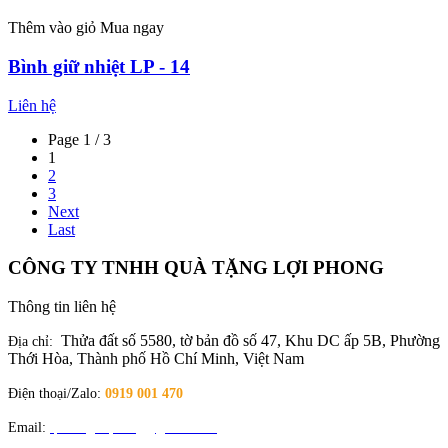
Thêm vào giỏ
Mua ngay
Bình giữ nhiệt LP - 14
Liên hệ
Page 1 / 3
1
2
3
Next
Last
CÔNG TY TNHH QUÀ TẶNG LỢI PHONG
Thông tin liên hệ
Thửa đất số 5580, tờ bản đồ số 47, Khu DC ấp 5B, Phường
Địa chỉ:
Thới Hòa, Thành phố Hồ Chí Minh, Việt Nam
Điện thoại/Zalo:
0919 001 470
Email:
quatangloiphong@gmail.com