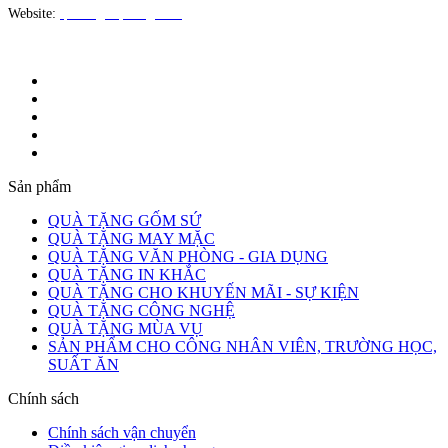
Website:
quatangloiphong.com
Sản phẩm
QUÀ TẶNG GỐM SỨ
QUÀ TẶNG MAY MẶC
QUÀ TẶNG VĂN PHÒNG - GIA DỤNG
QUÀ TẶNG IN KHẮC
QUÀ TẶNG CHO KHUYẾN MÃI - SỰ KIỆN
QUÀ TẶNG CÔNG NGHỆ
QUÀ TẶNG MÙA VỤ
SẢN PHẨM CHO CÔNG NHÂN VIÊN, TRƯỜNG HỌC,
SUẤT ĂN
Chính sách
Chính sách vận chuyển