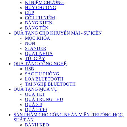
KỈ NIỆM CHƯƠNG
HUY CHƯƠNG
CÚP
CỜ LƯU NIỆM
BẰNG KHEN
BẢNG TÊN
QUÀ TẶNG CHO KHUYẾN MÃI - SỰ KIỆN
MÓC KHÓA
NÓN
STANDER
QUẠT NHỰA
TÚI GIẤY
QUÀ TẶNG CÔNG NGHỆ
USB
SẠC DỰ PHÒNG
LOA BLUETOOTH
TAI NGHE BLUETOOTH
QUÀ TẶNG MÙA VỤ
QUÀ TẾT
QUÀ TRUNG THU
QUÀ 8-3
QUÀ 20-10
SẢN PHẨM CHO CÔNG NHÂN VIÊN, TRƯỜNG HỌC,
SUẤT ĂN
BÁNH KẸO