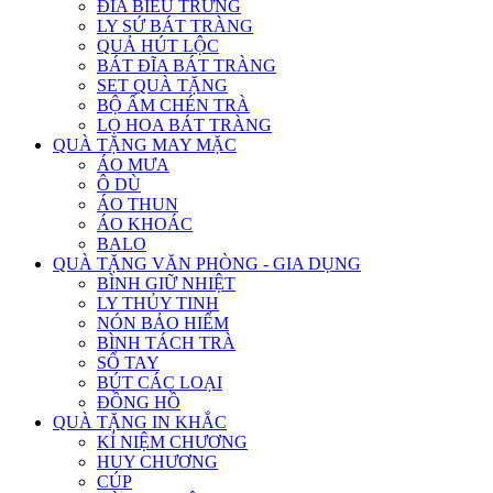
ĐĨA BIỂU TRƯNG
LY SỨ BÁT TRÀNG
QUẢ HÚT LỘC
BÁT ĐĨA BÁT TRÀNG
SET QUÀ TẶNG
BỘ ẤM CHÉN TRÀ
LỌ HOA BÁT TRÀNG
QUÀ TẶNG MAY MẶC
ÁO MƯA
Ô DÙ
ÁO THUN
ÁO KHOÁC
BALO
QUÀ TẶNG VĂN PHÒNG - GIA DỤNG
BÌNH GIỮ NHIỆT
LY THỦY TINH
NÓN BẢO HIỂM
BÌNH TÁCH TRÀ
SỔ TAY
BÚT CÁC LOẠI
ĐỒNG HỒ
QUÀ TẶNG IN KHẮC
KỈ NIỆM CHƯƠNG
HUY CHƯƠNG
CÚP