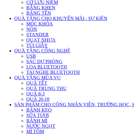
CỜ LƯU NIỆM
BẰNG KHEN
BẢNG TÊN
QUÀ TẶNG CHO KHUYẾN MÃI - SỰ KIỆN
MÓC KHÓA
NÓN
STANDER
QUẠT NHỰA
TÚI GIẤY
QUÀ TẶNG CÔNG NGHỆ
USB
SẠC DỰ PHÒNG
LOA BLUETOOTH
TAI NGHE BLUETOOTH
QUÀ TẶNG MÙA VỤ
QUÀ TẾT
QUÀ TRUNG THU
QUÀ 8-3
QUÀ 20-10
SẢN PHẨM CHO CÔNG NHÂN VIÊN, TRƯỜNG HỌC, 
BÁNH KẸO
SỮA TƯƠI
BÁNH MÌ
NƯỚC NGỌT
MÌ TÔM