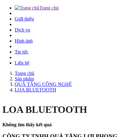
Trang chủ
Giới thiệu
Dịch vụ
Hình ảnh
Tin tức
Liên hệ
Trang chủ
Sản phẩm
QUÀ TẶNG CÔNG NGHỆ
LOA BLUETOOTH
LOA BLUETOOTH
Không tìm thấy kết quả
CÔNG TY TNHH QUÀ TẶNG LỢI PHONG