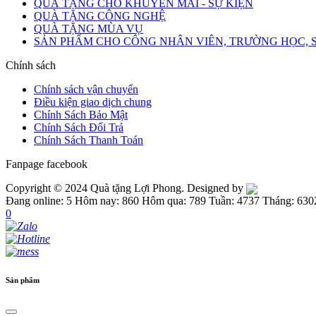
QUÀ TẶNG CHO KHUYẾN MÃI - SỰ KIỆN
QUÀ TẶNG CÔNG NGHỆ
QUÀ TẶNG MÙA VỤ
SẢN PHẨM CHO CÔNG NHÂN VIÊN, TRƯỜNG HỌC, 
Chính sách
Chính sách vận chuyển
Điều kiện giao dịch chung
Chính Sách Bảo Mật
Chính Sách Đổi Trả
Chính Sách Thanh Toán
Fanpage facebook
Copyright © 2024 Quà tặng Lợi Phong. Designed by
Đang online: 5
Hôm nay: 860
Hôm qua: 789
Tuần: 4737
Tháng: 630
0
Sản phẩm