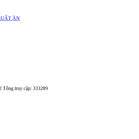
SUẤT ĂN
2
Tổng truy cập: 333289