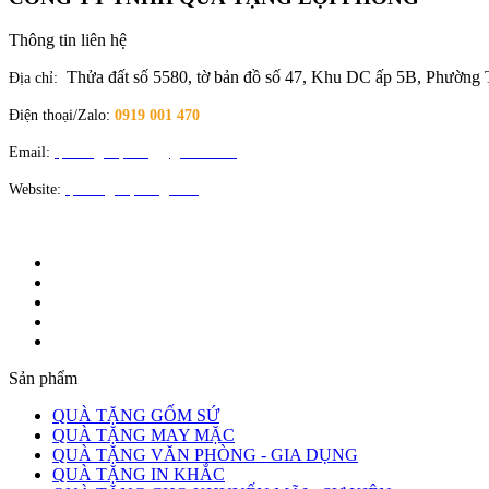
Thông tin liên hệ
Thửa đất số 5580, tờ bản đồ số 47, Khu DC ấp 5B, Phường
Địa chỉ:
Điện thoại/Zalo:
0919 001 470
Email:
quatangloiphong@gmail.com
Website:
quatangloiphong.com
Sản phẩm
QUÀ TẶNG GỐM SỨ
QUÀ TẶNG MAY MẶC
QUÀ TẶNG VĂN PHÒNG - GIA DỤNG
QUÀ TẶNG IN KHẮC