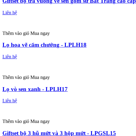
Giftset bộ trà vuông vẽ sen gốm sứ Bát Tràng cao c
Liên hệ
Thêm vào giỏ
Mua ngay
Lọ hoa vẽ cẩm chướng - LPLH18
Liên hệ
Thêm vào giỏ
Mua ngay
Lọ vò sen xanh - LPLH17
Liên hệ
Thêm vào giỏ
Mua ngay
Giftset bộ 3 hũ mứt và 3 hộp mứt - LPGSL15