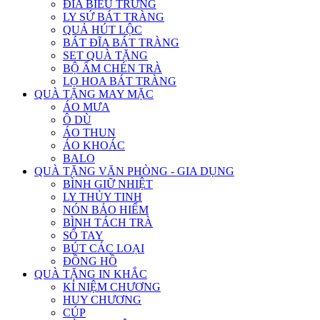
ĐĨA BIỂU TRƯNG
LY SỨ BÁT TRÀNG
QUẢ HÚT LỘC
BÁT ĐĨA BÁT TRÀNG
SET QUÀ TẶNG
BỘ ẤM CHÉN TRÀ
LỌ HOA BÁT TRÀNG
QUÀ TẶNG MAY MẶC
ÁO MƯA
Ô DÙ
ÁO THUN
ÁO KHOÁC
BALO
QUÀ TẶNG VĂN PHÒNG - GIA DỤNG
BÌNH GIỮ NHIỆT
LY THỦY TINH
NÓN BẢO HIỂM
BÌNH TÁCH TRÀ
SỔ TAY
BÚT CÁC LOẠI
ĐỒNG HỒ
QUÀ TẶNG IN KHẮC
KỈ NIỆM CHƯƠNG
HUY CHƯƠNG
CÚP