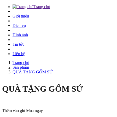
Trang chủ
Giới thiệu
Dịch vụ
Hình ảnh
Tin tức
Liên hệ
Trang chủ
Sản phẩm
QUÀ TẶNG GỐM SỨ
QUÀ TẶNG GỐM SỨ
Thêm vào giỏ
Mua ngay