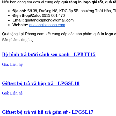
Nếu bạn đang tìm đơn vị cung cấp 
quà tặng in logo giá tốt
, 
quà t
Địa chỉ: 
Số 39, Đường N8, KDC ấp 5B, phường Thới Hòa, 
Điện thoại/Zalo: 
0919 001 470
Email: 
quatangloiphong@gmail.com
Website: 
quatangloiphong.com
Quà tặng Lợi Phong cam kết cung cấp các sản phẩm quà 
in logo 
Sản phẩm cùng loại
Bộ bình trà bưởi cành sen xanh - LPBTT15
Giá:
Liên hệ
Giftset bộ trà và hộp trà - LPGSL18
Giá:
Liên hệ
Giftset bộ trà và hũ trà gốm sứ - LPGSL17