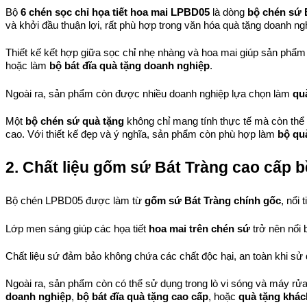
Bộ 
6 chén sọc chỉ họa tiết hoa mai LPBD05
 là dòng 
bộ chén sứ 
và khởi đầu thuận lợi, rất phù hợp trong văn hóa quà tặng doanh ng
Thiết kế kết hợp giữa sọc chỉ nhẹ nhàng và hoa mai giúp sản phẩm
hoặc làm 
bộ bát đĩa quà tặng doanh nghiệp
.
Ngoài ra, sản phẩm còn được nhiều doanh nghiệp lựa chọn làm 
qu
Một 
bộ chén sứ quà tặng
 không chỉ mang tính thực tế mà còn thể
cao. 
Với thiết kế đẹp và ý nghĩa, sản phẩm còn phù hợp làm 
bộ qu
2. Chất liệu gốm sứ Bát Tràng cao cấp 
Bộ chén LPBD05 được làm từ 
gốm sứ Bát Tràng chính gốc
, nổi
Lớp men sáng giúp các họa tiết 
hoa mai trên chén sứ
 trở nên nổi
Chất liệu sứ đảm bảo không chứa các chất độc hại, an toàn khi sử
Ngoài ra, sản phẩm còn có thể sử dụng trong lò vi sóng và máy rửa 
doanh nghiệp
, 
bộ bát đĩa quà tặng cao cấp
, hoặc 
quà tặng khác