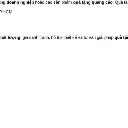
ặng doanh nghiệp
 hoặc các sản phẩm 
quà tặng quảng cáo
, Quà tặ
TP.HCM
chất lượng
, giá cạnh tranh, hỗ trợ thiết kế và tư vấn giải pháp 
quà tặ