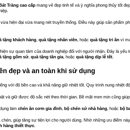
Bát Tràng cao cấp
 mang vẻ đẹp tinh tế và ý nghĩa phong thủy tốt đẹp
hiệp.
 vừa hiện đại vừa mang nét truyền thống. Điều này giúp sản phẩm p
à tặng khách hàng
, 
quà tặng nhân viên
, hoặc 
quà tặng tri ân
 vì m
 hiện sự quan tâm của doanh nghiệp đối với người nhận. Đây là yếu t
à tặng gốm sứ
, 
quà tặng tân gia
, hoặc 
quà tặng dịp lễ tết
.
bền đẹp và an toàn khi sử dụng
 tiếng với độ bền cao và khả năng giữ nhiệt tốt. Quy trình nung nhiệ
 bật và giữ được độ sắc nét theo thời gian. Bề mặt men mịn cũng giú
 dụng làm 
chén ăn cơm gia đình
, 
bộ chén sứ nhà hàng
, hoặc 
bộ b
chén, giúp tăng sự tiện lợi cho người dùng. 
Nhờ những ưu điểm này
h hàng thiết thực
.