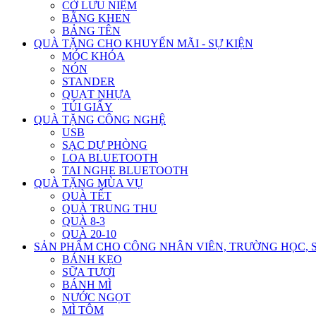
CỜ LƯU NIỆM
BẰNG KHEN
BẢNG TÊN
QUÀ TẶNG CHO KHUYẾN MÃI - SỰ KIỆN
MÓC KHÓA
NÓN
STANDER
QUẠT NHỰA
TÚI GIẤY
QUÀ TẶNG CÔNG NGHỆ
USB
SẠC DỰ PHÒNG
LOA BLUETOOTH
TAI NGHE BLUETOOTH
QUÀ TẶNG MÙA VỤ
QUÀ TẾT
QUÀ TRUNG THU
QUÀ 8-3
QUÀ 20-10
SẢN PHẨM CHO CÔNG NHÂN VIÊN, TRƯỜNG HỌC, 
BÁNH KẸO
SỮA TƯƠI
BÁNH MÌ
NƯỚC NGỌT
MÌ TÔM