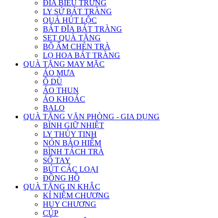
ĐĨA BIỂU TRƯNG
LY SỨ BÁT TRÀNG
QUẢ HÚT LỘC
BÁT ĐĨA BÁT TRÀNG
SET QUÀ TẶNG
BỘ ẤM CHÉN TRÀ
LỌ HOA BÁT TRÀNG
QUÀ TẶNG MAY MẶC
ÁO MƯA
Ô DÙ
ÁO THUN
ÁO KHOÁC
BALO
QUÀ TẶNG VĂN PHÒNG - GIA DỤNG
BÌNH GIỮ NHIỆT
LY THỦY TINH
NÓN BẢO HIỂM
BÌNH TÁCH TRÀ
SỔ TAY
BÚT CÁC LOẠI
ĐỒNG HỒ
QUÀ TẶNG IN KHẮC
KỈ NIỆM CHƯƠNG
HUY CHƯƠNG
CÚP