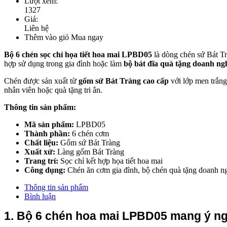
Lượt xem:
1327
Giá:
Liên hệ
Thêm vào giỏ
Mua ngay
Bộ 6 chén sọc chỉ họa tiết hoa mai LPBD05
là dòng chén sứ Bát Trà
hợp sử dụng trong gia đình hoặc làm
bộ bát đĩa quà tặng doanh ng
Chén được sản xuất từ
gốm sứ Bát Tràng cao cấp
với lớp men trắng
nhân viên hoặc quà tặng tri ân.
Thông tin sản phẩm:
Mã sản phẩm:
LPBD05
Thành phần:
6 chén cơm
Chất liệu:
Gốm sứ Bát Tràng
Xuất xứ:
Làng gốm Bát Tràng
Trang trí:
Sọc chỉ kết hợp họa tiết hoa mai
Công dụng:
Chén ăn cơm gia đình, bộ chén quà tặng doanh n
Thông tin sản phẩm
Bình luận
1. Bộ 6 chén hoa mai LPBD05 mang ý ng