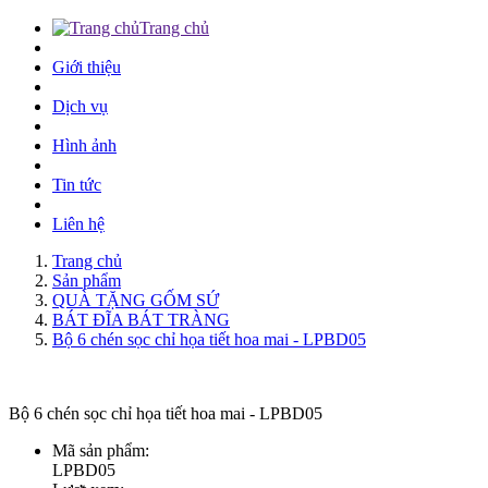
Trang chủ
Giới thiệu
Dịch vụ
Hình ảnh
Tin tức
Liên hệ
Trang chủ
Sản phẩm
QUÀ TẶNG GỐM SỨ
BÁT ĐĨA BÁT TRÀNG
Bộ 6 chén sọc chỉ họa tiết hoa mai - LPBD05
Bộ 6 chén sọc chỉ họa tiết hoa mai - LPBD05
Mã sản phẩm:
LPBD05