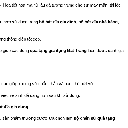
. Họa tiết hoa mai từ lâu đã tượng trưng cho sự may mắn, tài lộc 
hù hợp sử dụng trong 
bộ bát đĩa gia đình
, 
bộ bát đĩa nhà hàng
, 
ang thông điệp tốt đẹp.
ố giúp các dòng 
quà tặng gia dụng Bát Tràng
 luôn được đánh giá 
t độ cao giúp xương sứ chắc chắn và hạn chế nứt vỡ.
p việc vệ sinh dễ dàng hơn sau khi sử dụng.
át đĩa gia dụng
.
, sản phẩm thường được lựa chọn làm 
bộ chén sứ quà tặng 