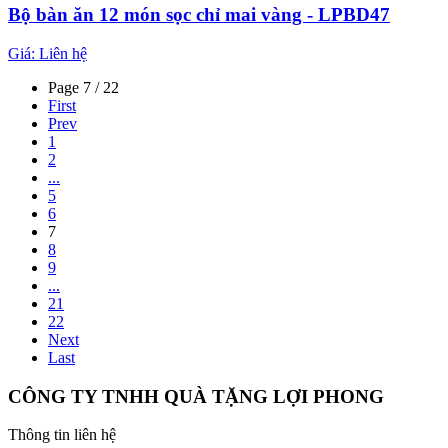
Bộ bàn ăn 12 món sọc chỉ mai vàng - LPBD47
Giá:
Liên hệ
Page 7 / 22
First
Prev
1
2
...
5
6
7
8
9
...
21
22
Next
Last
CÔNG TY TNHH QUÀ TẶNG LỢI PHONG
Thông tin liên hệ