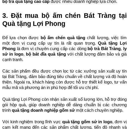
bộ trà quà tặng cao cấp
 được nhiều doanh nghiệp lựa chọn.
3. Đặt mua bộ ấm chén Bát Tràng tại 
Quà tặng Lợi Phong
Để lựa chọn được 
bộ ấm chén quà tặng
 chất lượng, việc tìm 
một đơn vị cung cấp uy tín là rất quan trọng. 
Quà tặng Lợi 
Phong
 là đơn vị chuyên cung cấp các dòng 
bộ trà Bát Tràng
, 
ly 
sứ in logo
, 
bộ bát đĩa quà tặng
 với chất lượng đảm bảo và giá 
cạnh tranh.
Các sản phẩm đều được chọn lọc từ các xưởng sản xuất uy tín 
tại Bát Tràng, đảm bảo đúng tiêu chuẩn về chất lượng và độ hoàn 
thiện. Ngoài ra, khách hàng còn được hỗ trợ thiết kế logo, tư vấn 
mẫu mã và phương án in phù hợp để tối ưu chi phí.
Quà tặng Lợi Phong còn nhận sản xuất số lượng lớn, hỗ trợ đóng 
gói hộp quà, giúp doanh nghiệp dễ dàng chuẩn bị các chương 
trình 
quà tặng doanh nghiệp gốm sứ
 một cách chuyên nghiệp.
Với kinh nghiệm trong lĩnh vực 
quà tặng gốm sứ in logo
, đơn vị 
cam kết mang đến các sản phẩm chất lượng, tiến độ nhanh và 