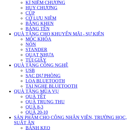
KỈ NIỆM CHƯƠNG
HUY CHƯƠNG
CÚP
CỜ LƯU NIỆM
BẰNG KHEN
BẢNG TÊN
QUÀ TẶNG CHO KHUYẾN MÃI - SỰ KIỆN
MÓC KHÓA
NÓN
STANDER
QUẠT NHỰA
TÚI GIẤY
QUÀ TẶNG CÔNG NGHỆ
USB
SẠC DỰ PHÒNG
LOA BLUETOOTH
TAI NGHE BLUETOOTH
QUÀ TẶNG MÙA VỤ
QUÀ TẾT
QUÀ TRUNG THU
QUÀ 8-3
QUÀ 20-10
SẢN PHẨM CHO CÔNG NHÂN VIÊN, TRƯỜNG HỌC,
SUẤT ĂN
BÁNH KẸO