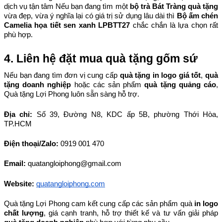
dịch vụ tận tâm Nếu bạn đang tìm một 
bộ trà Bát Tràng quà tặng
vừa đẹp, vừa ý nghĩa lại có giá trị sử dụng lâu dài thì 
Bộ ấm chén 
Camelia họa tiết sen xanh LPBTT27
 chắc chắn là lựa chọn rất 
phù hợp.
4. Liên hệ đặt mua quà tặng gốm sứ
Nếu bạn đang tìm đơn vị cung cấp 
quà tặng in logo giá tốt
, 
quà 
tặng doanh nghiệp
 hoặc các sản phẩm 
quà tặng quảng cáo
, 
Quà tặng Lợi Phong luôn sẵn sàng hỗ trợ.
Địa chỉ: 
Số 39, Đường N8, KDC ấp 5B, phường Thới Hòa, 
TP.HCM
Điện thoại/Zalo: 
0919 001 470
Email: 
quatangloiphong@gmail.com
Website:
quatangloiphong.com
Quà tặng Lợi Phong cam kết cung cấp các sản phẩm quà 
in logo 
chất lượng
, giá cạnh tranh, hỗ trợ thiết kế và tư vấn giải pháp 