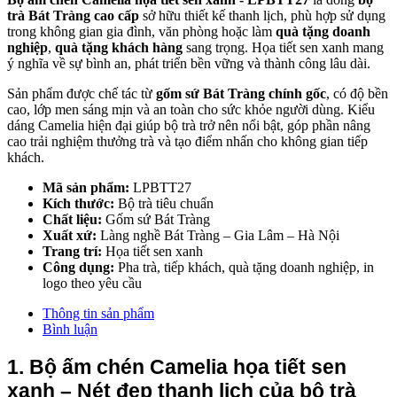
trà Bát Tràng cao cấp
sở hữu thiết kế thanh lịch, phù hợp sử dụng
trong không gian gia đình, văn phòng hoặc làm
quà tặng doanh
nghiệp
,
quà tặng khách hàng
sang trọng. Họa tiết sen xanh mang
ý nghĩa về sự bình an, phát triển bền vững và thành công lâu dài.
Sản phẩm được chế tác từ
gốm sứ Bát Tràng chính gốc
, có độ bền
cao, lớp men sáng mịn và an toàn cho sức khỏe người dùng. Kiểu
dáng Camelia hiện đại giúp bộ trà trở nên nổi bật, góp phần nâng
cao trải nghiệm thưởng trà và tạo điểm nhấn cho không gian tiếp
khách.
Mã sản phẩm:
LPBTT27
Kích thước:
Bộ trà tiêu chuẩn
Chất liệu:
Gốm sứ Bát Tràng
Xuất xứ:
Làng nghề Bát Tràng – Gia Lâm – Hà Nội
Trang trí:
Họa tiết sen xanh
Công dụng:
Pha trà, tiếp khách, quà tặng doanh nghiệp, in
logo theo yêu cầu
Thông tin sản phẩm
Bình luận
1. Bộ ấm chén Camelia họa tiết sen 
xanh – Nét đẹp thanh lịch của bộ trà 