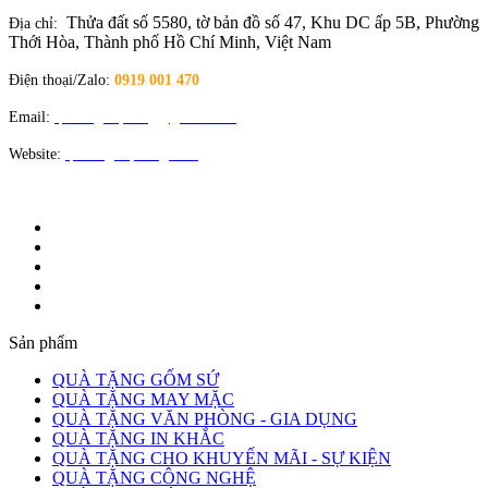
Thửa đất số 5580, tờ bản đồ số 47, Khu DC ấp 5B, Phường
Địa chỉ:
Thới Hòa, Thành phố Hồ Chí Minh, Việt Nam
Điện thoại/Zalo:
0919 001 470
Email:
quatangloiphong@gmail.com
Website:
quatangloiphong.com
Sản phẩm
QUÀ TẶNG GỐM SỨ
QUÀ TẶNG MAY MẶC
QUÀ TẶNG VĂN PHÒNG - GIA DỤNG
QUÀ TẶNG IN KHẮC
QUÀ TẶNG CHO KHUYẾN MÃI - SỰ KIỆN
QUÀ TẶNG CÔNG NGHỆ