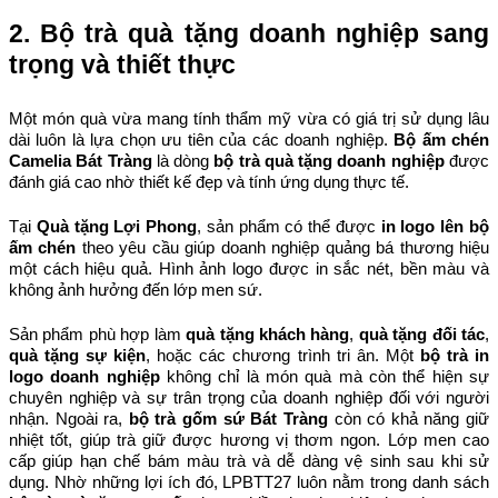
2. Bộ trà quà tặng doanh nghiệp sang 
trọng và thiết thực
Một món quà vừa mang tính thẩm mỹ vừa có giá trị sử dụng lâu 
dài luôn là lựa chọn ưu tiên của các doanh nghiệp. 
Bộ ấm chén 
Camelia Bát Tràng
 là dòng 
bộ trà quà tặng doanh nghiệp
 được 
đánh giá cao nhờ thiết kế đẹp và tính ứng dụng thực tế.
Tại 
Quà tặng Lợi Phong
, sản phẩm có thể được 
in logo lên bộ 
ấm chén
 theo yêu cầu giúp doanh nghiệp quảng bá thương hiệu 
một cách hiệu quả. Hình ảnh logo được in sắc nét, bền màu và 
không ảnh hưởng đến lớp men sứ.
Sản phẩm phù hợp làm 
quà tặng khách hàng
, 
quà tặng đối tác
, 
quà tặng sự kiện
, hoặc các chương trình tri ân. Một 
bộ trà in 
logo doanh nghiệp
 không chỉ là món quà mà còn thể hiện sự 
chuyên nghiệp và sự trân trọng của doanh nghiệp đối với người 
nhận. Ngoài ra, 
bộ trà gốm sứ Bát Tràng
 còn có khả năng giữ 
nhiệt tốt, giúp trà giữ được hương vị thơm ngon. Lớp men cao 
cấp giúp hạn chế bám màu trà và dễ dàng vệ sinh sau khi sử 
dụng. Nhờ những lợi ích đó, LPBTT27 luôn nằm trong danh sách 