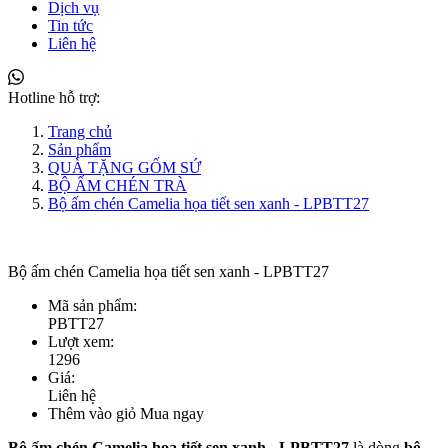
Dịch vụ
Tin tức
Liên hệ
Hotline hỗ trợ:
Trang chủ
Sản phẩm
QUÀ TẶNG GỐM SỨ
BỘ ẤM CHÉN TRÀ
Bộ ấm chén Camelia họa tiết sen xanh - LPBTT27
Bộ ấm chén Camelia họa tiết sen xanh - LPBTT27
Mã sản phẩm:
PBTT27
Lượt xem:
1296
Giá:
Liên hệ
Thêm vào giỏ
Mua ngay
Bộ ấm chén Camelia họa tiết sen xanh - LPBTT27
là dòng
bộ