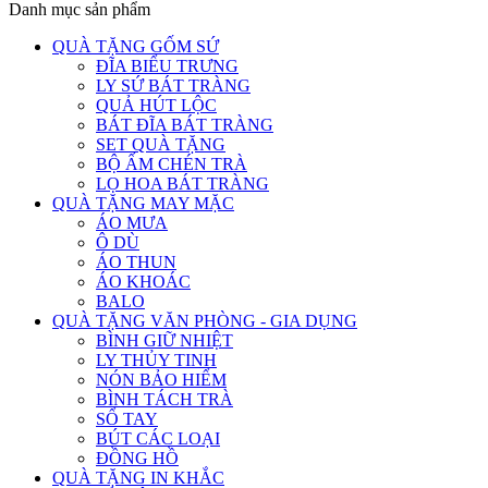
Danh mục sản phẩm
QUÀ TẶNG GỐM SỨ
ĐĨA BIỂU TRƯNG
LY SỨ BÁT TRÀNG
QUẢ HÚT LỘC
BÁT ĐĨA BÁT TRÀNG
SET QUÀ TẶNG
BỘ ẤM CHÉN TRÀ
LỌ HOA BÁT TRÀNG
QUÀ TẶNG MAY MẶC
ÁO MƯA
Ô DÙ
ÁO THUN
ÁO KHOÁC
BALO
QUÀ TẶNG VĂN PHÒNG - GIA DỤNG
BÌNH GIỮ NHIỆT
LY THỦY TINH
NÓN BẢO HIỂM
BÌNH TÁCH TRÀ
SỔ TAY
BÚT CÁC LOẠI
ĐỒNG HỒ
QUÀ TẶNG IN KHẮC