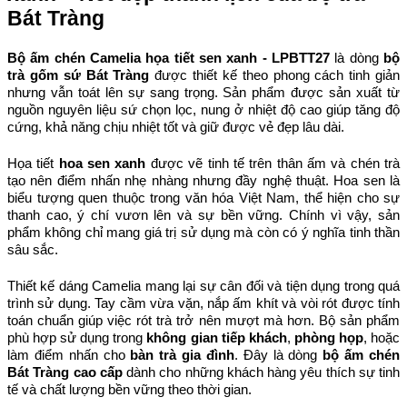
Bát Tràng
Bộ ấm chén Camelia họa tiết sen xanh - LPBTT27
 là dòng 
bộ 
trà gốm sứ Bát Tràng
 được thiết kế theo phong cách tinh giản 
nhưng vẫn toát lên sự sang trọng. Sản phẩm được sản xuất từ 
nguồn nguyên liệu sứ chọn lọc, nung ở nhiệt độ cao giúp tăng độ 
cứng, khả năng chịu nhiệt tốt và giữ được vẻ đẹp lâu dài.
Họa tiết 
hoa sen xanh
 được vẽ tinh tế trên thân ấm và chén trà 
tạo nên điểm nhấn nhẹ nhàng nhưng đầy nghệ thuật. Hoa sen là 
biểu tượng quen thuộc trong văn hóa Việt Nam, thể hiện cho sự 
thanh cao, ý chí vươn lên và sự bền vững. Chính vì vậy, sản 
phẩm không chỉ mang giá trị sử dụng mà còn có ý nghĩa tinh thần 
sâu sắc.
Thiết kế dáng Camelia mang lại sự cân đối và tiện dụng trong quá 
trình sử dụng. Tay cầm vừa vặn, nắp ấm khít và vòi rót được tính 
toán chuẩn giúp việc rót trà trở nên mượt mà hơn. Bộ sản phẩm 
phù hợp sử dụng trong 
không gian tiếp khách
, 
phòng họp
, hoặc 
làm điểm nhấn cho 
bàn trà gia đình
. Đây là dòng 
bộ ấm chén 
Bát Tràng cao cấp
 dành cho những khách hàng yêu thích sự tinh 
tế và chất lượng bền vững theo thời gian.