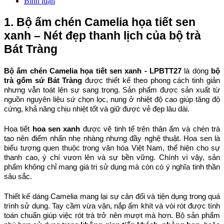
Bình luận
1. Bộ ấm chén Camelia họa tiết sen 
xanh – Nét đẹp thanh lịch của bộ trà 
Bát Tràng
Bộ ấm chén Camelia họa tiết sen xanh - LPBTT27
 là dòng 
bộ 
trà gốm sứ Bát Tràng
 được thiết kế theo phong cách tinh giản 
nhưng vẫn toát lên sự sang trọng. Sản phẩm được sản xuất từ 
nguồn nguyên liệu sứ chọn lọc, nung ở nhiệt độ cao giúp tăng độ 
cứng, khả năng chịu nhiệt tốt và giữ được vẻ đẹp lâu dài.
Họa tiết 
hoa sen xanh
 được vẽ tinh tế trên thân ấm và chén trà 
tạo nên điểm nhấn nhẹ nhàng nhưng đầy nghệ thuật. Hoa sen là 
biểu tượng quen thuộc trong văn hóa Việt Nam, thể hiện cho sự 
thanh cao, ý chí vươn lên và sự bền vững. Chính vì vậy, sản 
phẩm không chỉ mang giá trị sử dụng mà còn có ý nghĩa tinh thần 
sâu sắc.
Thiết kế dáng Camelia mang lại sự cân đối và tiện dụng trong quá 
trình sử dụng. Tay cầm vừa vặn, nắp ấm khít và vòi rót được tính 
toán chuẩn giúp việc rót trà trở nên mượt mà hơn. Bộ sản phẩm 