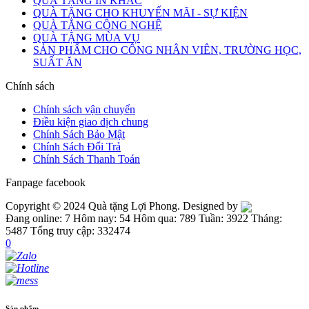
QUÀ TẶNG IN KHẮC
QUÀ TẶNG CHO KHUYẾN MÃI - SỰ KIỆN
QUÀ TẶNG CÔNG NGHỆ
QUÀ TẶNG MÙA VỤ
SẢN PHẨM CHO CÔNG NHÂN VIÊN, TRƯỜNG HỌC,
SUẤT ĂN
Chính sách
Chính sách vận chuyển
Điều kiện giao dịch chung
Chính Sách Bảo Mật
Chính Sách Đổi Trả
Chính Sách Thanh Toán
Fanpage facebook
Copyright © 2024 Quà tặng Lợi Phong. Designed by
Đang online: 7
Hôm nay: 54
Hôm qua: 789
Tuần: 3922
Tháng:
5487
Tổng truy cập: 332474
0
Sản phẩm