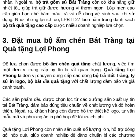
nhận. Ngoài ra, 
bộ trà gốm sứ Bát Tràng
 còn có khả năng giữ 
nhiệt tốt, giúp trà giữ được hương vị thơm ngon. Lớp men cao 
cấp giúp hạn chế bám màu trà và dễ dàng vệ sinh sau khi sử 
dụng. Nhờ những lợi ích đó, LPBTT27 luôn nằm trong danh sách 
bộ trà quà tặng cao cấp
 được nhiều doanh nghiệp lựa chọn.
3. Đặt mua bộ ấm chén Bát Tràng tại 
Quà tặng Lợi Phong
Để lựa chọn được 
bộ ấm chén quà tặng
 chất lượng, việc tìm 
một đơn vị cung cấp uy tín là rất quan trọng. 
Quà tặng Lợi 
Phong
 là đơn vị chuyên cung cấp các dòng 
bộ trà Bát Tràng
, 
ly 
sứ in logo
, 
bộ bát đĩa quà tặng
 với chất lượng đảm bảo và giá 
cạnh tranh.
Các sản phẩm đều được chọn lọc từ các xưởng sản xuất uy tín 
tại Bát Tràng, đảm bảo đúng tiêu chuẩn về chất lượng và độ hoàn 
thiện. Ngoài ra, khách hàng còn được hỗ trợ thiết kế logo, tư vấn 
mẫu mã và phương án in phù hợp để tối ưu chi phí.
Quà tặng Lợi Phong còn nhận sản xuất số lượng lớn, hỗ trợ đóng 
gói hộp quà, giúp doanh nghiệp dễ dàng chuẩn bị các chương 