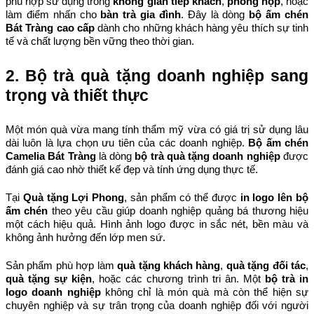
phù hợp sử dụng trong 
không gian tiếp khách
, 
phòng họp
, hoặc 
làm điểm nhấn cho 
bàn trà gia đình
. Đây là dòng 
bộ ấm chén 
Bát Tràng cao cấp
 dành cho những khách hàng yêu thích sự tinh 
tế và chất lượng bền vững theo thời gian.
2. Bộ trà quà tặng doanh nghiệp sang 
trọng và thiết thực
Một món quà vừa mang tính thẩm mỹ vừa có giá trị sử dụng lâu 
dài luôn là lựa chọn ưu tiên của các doanh nghiệp. 
Bộ ấm chén 
Camelia Bát Tràng
 là dòng 
bộ trà quà tặng doanh nghiệp
 được 
đánh giá cao nhờ thiết kế đẹp và tính ứng dụng thực tế.
Tại 
Quà tặng Lợi Phong
, sản phẩm có thể được 
in logo lên bộ 
ấm chén
 theo yêu cầu giúp doanh nghiệp quảng bá thương hiệu 
một cách hiệu quả. Hình ảnh logo được in sắc nét, bền màu và 
không ảnh hưởng đến lớp men sứ.
Sản phẩm phù hợp làm 
quà tặng khách hàng
, 
quà tặng đối tác
, 
quà tặng sự kiện
, hoặc các chương trình tri ân. Một 
bộ trà in 
logo doanh nghiệp
 không chỉ là món quà mà còn thể hiện sự 
chuyên nghiệp và sự trân trọng của doanh nghiệp đối với người 