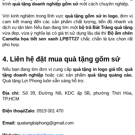
trình 
quà tặng doanh nghiệp gốm sứ
 một cách chuyên nghiệp.
Với kinh nghiệm trong lĩnh vực 
quà tặng gốm sứ in logo
, đơn vị 
cam kết mang đến các sản phẩm chất lượng, tiến độ nhanh và 
dịch vụ tận tâm Nếu bạn đang tìm một 
bộ trà Bát Tràng quà tặng
vừa đẹp, vừa ý nghĩa lại có giá trị sử dụng lâu dài thì 
Bộ ấm chén 
Camelia họa tiết sen xanh LPBTT27
 chắc chắn là lựa chọn rất 
phù hợp.
4. Liên hệ đặt mua quà tặng gốm sứ
Nếu bạn đang tìm đơn vị cung cấp 
quà tặng in logo giá tốt
, 
quà 
tặng doanh nghiệp
 hoặc các sản phẩm 
quà tặng quảng cáo
, 
Quà tặng Lợi Phong luôn sẵn sàng hỗ trợ.
Địa chỉ: 
Số 39, Đường N8, KDC ấp 5B, phường Thới Hòa, 
TP.HCM
Điện thoại/Zalo: 
0919 001 470
Email: 
quatangloiphong@gmail.com