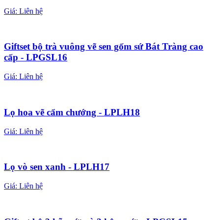
Giá:
Liên hệ
Giftset bộ trà vuông vẽ sen gốm sứ Bát Tràng cao
cấp - LPGSL16
Giá:
Liên hệ
Lọ hoa vẽ cẩm chướng - LPLH18
Giá:
Liên hệ
Lọ vò sen xanh - LPLH17
Giá:
Liên hệ