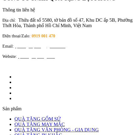
Thông tin liên hệ
Thửa đất số 5580, tờ bản đồ số 47, Khu DC ấp 5B, Phường
Địa chỉ:
Thới Hòa, Thành phố Hồ Chí Minh, Việt Nam
Điện thoại/Zalo:
0919 001 470
Email:
quatangloiphong@gmail.com
Website:
quatangloiphong.com
Sản phẩm
QUÀ TẶNG GỐM SỨ
QUÀ TẶNG MAY MẶC
QUÀ TẶNG VĂN PHÒNG - GIA DỤNG