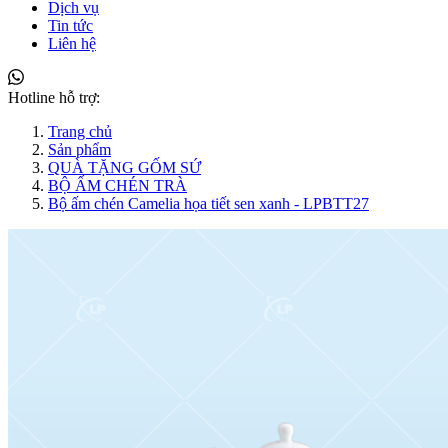
Dịch vụ
Tin tức
Liên hệ
Hotline hỗ trợ:
Trang chủ
Sản phẩm
QUÀ TẶNG GỐM SỨ
BỘ ẤM CHÉN TRÀ
Bộ ấm chén Camelia họa tiết sen xanh - LPBTT27