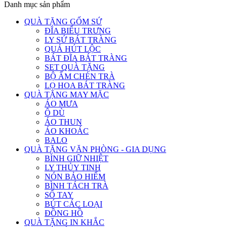
Danh mục sản phẩm
QUÀ TẶNG GỐM SỨ
ĐĨA BIỂU TRƯNG
LY SỨ BÁT TRÀNG
QUẢ HÚT LỘC
BÁT ĐĨA BÁT TRÀNG
SET QUÀ TẶNG
BỘ ẤM CHÉN TRÀ
LỌ HOA BÁT TRÀNG
QUÀ TẶNG MAY MẶC
ÁO MƯA
Ô DÙ
ÁO THUN
ÁO KHOÁC
BALO
QUÀ TẶNG VĂN PHÒNG - GIA DỤNG
BÌNH GIỮ NHIỆT
LY THỦY TINH
NÓN BẢO HIỂM
BÌNH TÁCH TRÀ
SỔ TAY
BÚT CÁC LOẠI
ĐỒNG HỒ
QUÀ TẶNG IN KHẮC