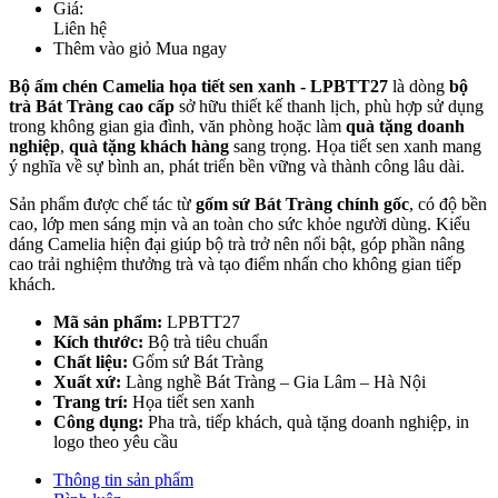
Giá:
Liên hệ
Thêm vào giỏ
Mua ngay
Bộ ấm chén Camelia họa tiết sen xanh - LPBTT27
là dòng
bộ
trà Bát Tràng cao cấp
sở hữu thiết kế thanh lịch, phù hợp sử dụng
trong không gian gia đình, văn phòng hoặc làm
quà tặng doanh
nghiệp
,
quà tặng khách hàng
sang trọng. Họa tiết sen xanh mang
ý nghĩa về sự bình an, phát triển bền vững và thành công lâu dài.
Sản phẩm được chế tác từ
gốm sứ Bát Tràng chính gốc
, có độ bền
cao, lớp men sáng mịn và an toàn cho sức khỏe người dùng. Kiểu
dáng Camelia hiện đại giúp bộ trà trở nên nổi bật, góp phần nâng
cao trải nghiệm thưởng trà và tạo điểm nhấn cho không gian tiếp
khách.
Mã sản phẩm:
LPBTT27
Kích thước:
Bộ trà tiêu chuẩn
Chất liệu:
Gốm sứ Bát Tràng
Xuất xứ:
Làng nghề Bát Tràng – Gia Lâm – Hà Nội
Trang trí:
Họa tiết sen xanh
Công dụng:
Pha trà, tiếp khách, quà tặng doanh nghiệp, in
logo theo yêu cầu
Thông tin sản phẩm