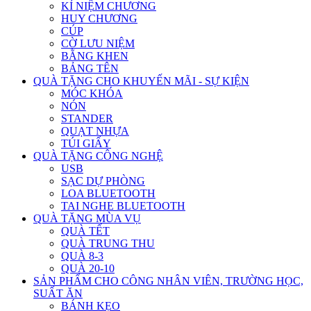
KỈ NIỆM CHƯƠNG
HUY CHƯƠNG
CÚP
CỜ LƯU NIỆM
BẰNG KHEN
BẢNG TÊN
QUÀ TẶNG CHO KHUYẾN MÃI - SỰ KIỆN
MÓC KHÓA
NÓN
STANDER
QUẠT NHỰA
TÚI GIẤY
QUÀ TẶNG CÔNG NGHỆ
USB
SẠC DỰ PHÒNG
LOA BLUETOOTH
TAI NGHE BLUETOOTH
QUÀ TẶNG MÙA VỤ
QUÀ TẾT
QUÀ TRUNG THU
QUÀ 8-3
QUÀ 20-10
SẢN PHẨM CHO CÔNG NHÂN VIÊN, TRƯỜNG HỌC,
SUẤT ĂN
BÁNH KẸO