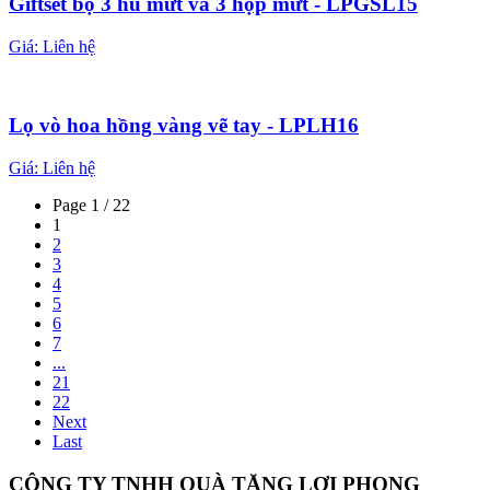
Giftset bộ 3 hũ mứt và 3 hộp mứt - LPGSL15
Giá:
Liên hệ
Lọ vò hoa hồng vàng vẽ tay - LPLH16
Giá:
Liên hệ
Page 1 / 22
1
2
3
4
5
6
7
...
21
22
Next
Last
CÔNG TY TNHH QUÀ TẶNG LỢI PHONG