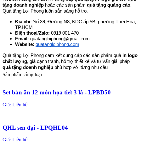
tặng doanh nghiệp
 hoặc các sản phẩm 
quà tặng quảng cáo
, 
Quà tặng Lợi Phong luôn sẵn sàng hỗ trợ.
Địa chỉ: 
Số 39, Đường N8, KDC ấp 5B, phường Thới Hòa, 
TP.HCM
Điện thoại/Zalo: 
0919 001 470
Email: 
quatangloiphong@gmail.com
Website:
quatangloiphong.com
Quà tặng Lợi Phong cam kết cung cấp các sản phẩm quà 
in logo 
chất lượng
, giá cạnh tranh, hỗ trợ thiết kế và tư vấn giải pháp 
quà tặng doanh nghiệp
 phù hợp với từng nhu cầu
Sản phẩm cùng loại
Set bàn ăn 12 món họa tiết 3 lá - LPBD50
Giá:
Liên hệ
QHL sen đại - LPQHL04
Giá:
Liên hệ