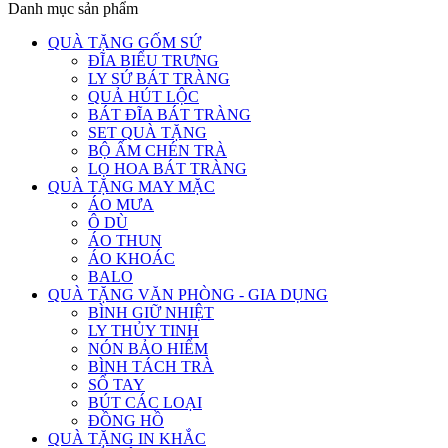
Danh mục sản phẩm
QUÀ TẶNG GỐM SỨ
ĐĨA BIỂU TRƯNG
LY SỨ BÁT TRÀNG
QUẢ HÚT LỘC
BÁT ĐĨA BÁT TRÀNG
SET QUÀ TẶNG
BỘ ẤM CHÉN TRÀ
LỌ HOA BÁT TRÀNG
QUÀ TẶNG MAY MẶC
ÁO MƯA
Ô DÙ
ÁO THUN
ÁO KHOÁC
BALO
QUÀ TẶNG VĂN PHÒNG - GIA DỤNG
BÌNH GIỮ NHIỆT
LY THỦY TINH
NÓN BẢO HIỂM
BÌNH TÁCH TRÀ
SỔ TAY
BÚT CÁC LOẠI
ĐỒNG HỒ
QUÀ TẶNG IN KHẮC