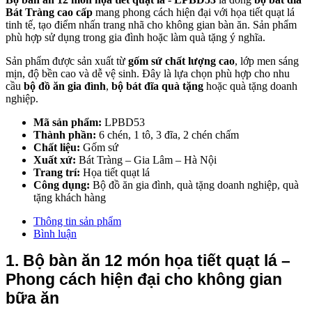
Bát Tràng cao cấp
mang phong cách hiện đại với họa tiết quạt lá
tinh tế, tạo điểm nhấn trang nhã cho không gian bàn ăn. Sản phẩm
phù hợp sử dụng trong gia đình hoặc làm quà tặng ý nghĩa.
Sản phẩm được sản xuất từ
gốm sứ chất lượng cao
, lớp men sáng
mịn, độ bền cao và dễ vệ sinh. Đây là lựa chọn phù hợp cho nhu
cầu
bộ đồ ăn gia đình
,
bộ bát đĩa quà tặng
hoặc quà tặng doanh
nghiệp.
Mã sản phẩm:
LPBD53
Thành phần:
6 chén, 1 tô, 3 đĩa, 2 chén chấm
Chất liệu:
Gốm sứ
Xuất xứ:
Bát Tràng – Gia Lâm – Hà Nội
Trang trí:
Họa tiết quạt lá
Công dụng:
Bộ đồ ăn gia đình, quà tặng doanh nghiệp, quà
tặng khách hàng
Thông tin sản phẩm
Bình luận
1. Bộ bàn ăn 12 món họa tiết quạt lá – 
Phong cách hiện đại cho không gian 
bữa ăn