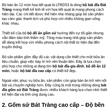
Bộ bàn ăn 12 món họa tiết quạt lá LPBD53 là dòng 
bộ bát đĩa Bát 
Tràng
 mang thiết kế tinh tế với họa tiết quạt lá mang phong cách 
hiện đại. Các chi tiết được thể hiện nhẹ nhàng giúp bộ sản phẩm 
tạo cảm giác thanh lịch và phù hợp với nhiều không gian sống 
khác nhau.
Thiết kế của bộ 
bộ đồ ăn gốm sứ
 hướng đến sự tối giản nhưng 
vẫn đảm bảo tính thẩm mỹ. Tông màu trang nhã giúp sản phẩm 
dễ dàng kết hợp với nhiều phong cách nội thất từ hiện đại đến 
truyền thống.
Bộ sản phẩm gồm đầy đủ các vật dụng cần thiết cho một bữa ăn 
tiêu chuẩn, giúp việc bày trí trở nên thuận tiện. Đây là lựa chọn 
phù hợp cho những ai đang tìm 
bộ bát đĩa gia đình
, 
bộ đồ ăn 12 
món
, hoặc 
bộ bát đĩa cao cấp
 có thiết kế đẹp.
Ngoài việc phục vụ bữa ăn, sản phẩm còn giúp bàn ăn trở nên nổi 
bật và chuyên nghiệp hơn. Đây cũng là một trong những dòng 
bát 
đĩa gốm sứ Bát Tràng
 được nhiều khách hàng lựa chọn nhờ thiết 
kế hiện đại và tính ứng dụng cao.
2. Gốm sứ Bát Tràng cao cấp – Độ bền 