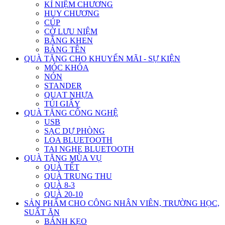
KỈ NIỆM CHƯƠNG
HUY CHƯƠNG
CÚP
CỜ LƯU NIỆM
BẰNG KHEN
BẢNG TÊN
QUÀ TẶNG CHO KHUYẾN MÃI - SỰ KIỆN
MÓC KHÓA
NÓN
STANDER
QUẠT NHỰA
TÚI GIẤY
QUÀ TẶNG CÔNG NGHỆ
USB
SẠC DỰ PHÒNG
LOA BLUETOOTH
TAI NGHE BLUETOOTH
QUÀ TẶNG MÙA VỤ
QUÀ TẾT
QUÀ TRUNG THU
QUÀ 8-3
QUÀ 20-10
SẢN PHẨM CHO CÔNG NHÂN VIÊN, TRƯỜNG HỌC,
SUẤT ĂN
BÁNH KẸO