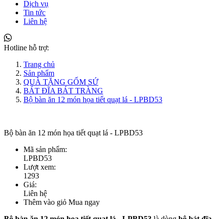
Dịch vụ
Tin tức
Liên hệ
Hotline hỗ trợ:
Trang chủ
Sản phẩm
QUÀ TẶNG GỐM SỨ
BÁT ĐĨA BÁT TRÀNG
Bộ bàn ăn 12 món họa tiết quạt lá - LPBD53
Bộ bàn ăn 12 món họa tiết quạt lá - LPBD53
Mã sản phẩm:
LPBD53
Lượt xem:
1293
Giá:
Liên hệ
Thêm vào giỏ
Mua ngay
Bộ bàn ăn 12 món họa tiết quạt lá - LPBD53
là dòng
bộ bát đĩa