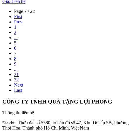
Giá:
Liên hệ
Page 7 / 22
First
Prev
1
2
...
5
6
7
8
9
...
21
22
Next
Last
CÔNG TY TNHH QUÀ TẶNG LỢI PHONG
Thông tin liên hệ
Thửa đất số 5580, tờ bản đồ số 47, Khu DC ấp 5B, Phường
Địa chỉ:
Thới Hòa, Thành phố Hồ Chí Minh, Việt Nam