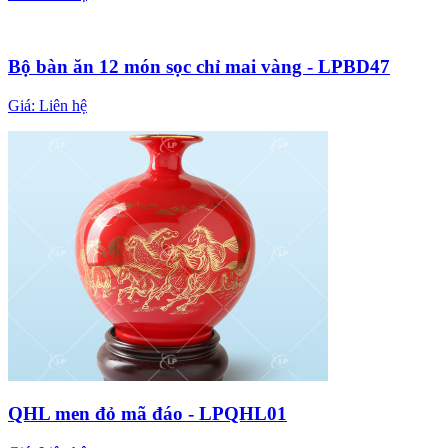
Bộ bàn ăn 12 món sọc chỉ mai vàng - LPBD47
Giá:
Liên hệ
QHL men đỏ mã đáo - LPQHL01