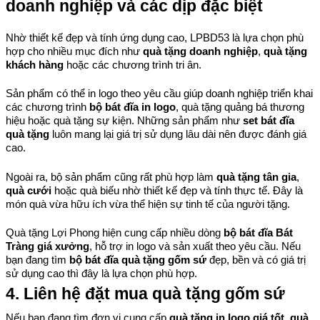
doanh nghiệp và các dịp đặc biệt
Nhờ thiết kế đẹp và tính ứng dụng cao, LPBD53 là lựa chọn phù 
hợp cho nhiều mục đích như 
quà tặng doanh nghiệp
, 
quà tặng 
khách hàng
 hoặc các chương trình tri ân.
Sản phẩm có thể in logo theo yêu cầu giúp doanh nghiệp triển khai 
các chương trình 
bộ bát đĩa in logo
, quà tặng quảng bá thương 
hiệu hoặc quà tặng sự kiện. Những sản phẩm như 
set bát đĩa 
quà tặng
 luôn mang lại giá trị sử dụng lâu dài nên được đánh giá 
cao.
Ngoài ra, bộ sản phẩm cũng rất phù hợp làm 
quà tặng tân gia
, 
quà cưới
 hoặc quà biếu nhờ thiết kế đẹp và tính thực tế. Đây là 
món quà vừa hữu ích vừa thể hiện sự tinh tế của người tặng.
Quà tặng Lợi Phong hiện cung cấp nhiều dòng 
bộ bát đĩa Bát 
Tràng giá xưởng
, hỗ trợ in logo và sản xuất theo yêu cầu. Nếu 
bạn đang tìm 
bộ bát đĩa quà tặng gốm sứ
 đẹp, bền và có giá trị 
sử dụng cao thì đây là lựa chọn phù hợp.
4. Liên hệ đặt mua quà tặng gốm sứ
Nếu bạn đang tìm đơn vị cung cấp 
quà tặng in logo giá tốt
, 
quà 