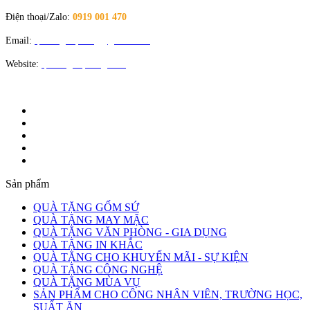
Điện thoại/Zalo:
0919 001 470
Email:
quatangloiphong@gmail.com
Website:
quatangloiphong.com
Sản phẩm
QUÀ TẶNG GỐM SỨ
QUÀ TẶNG MAY MẶC
QUÀ TẶNG VĂN PHÒNG - GIA DỤNG
QUÀ TẶNG IN KHẮC
QUÀ TẶNG CHO KHUYẾN MÃI - SỰ KIỆN
QUÀ TẶNG CÔNG NGHỆ
QUÀ TẶNG MÙA VỤ
SẢN PHẨM CHO CÔNG NHÂN VIÊN, TRƯỜNG HỌC,
SUẤT ĂN