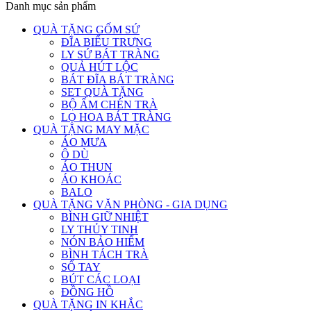
Danh mục sản phẩm
QUÀ TẶNG GỐM SỨ
ĐĨA BIỂU TRƯNG
LY SỨ BÁT TRÀNG
QUẢ HÚT LỘC
BÁT ĐĨA BÁT TRÀNG
SET QUÀ TẶNG
BỘ ẤM CHÉN TRÀ
LỌ HOA BÁT TRÀNG
QUÀ TẶNG MAY MẶC
ÁO MƯA
Ô DÙ
ÁO THUN
ÁO KHOÁC
BALO
QUÀ TẶNG VĂN PHÒNG - GIA DỤNG
BÌNH GIỮ NHIỆT
LY THỦY TINH
NÓN BẢO HIỂM
BÌNH TÁCH TRÀ
SỔ TAY
BÚT CÁC LOẠI
ĐỒNG HỒ
QUÀ TẶNG IN KHẮC