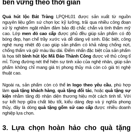
bền vững theo thời gian
Quả hút lộc Bát Tràng
 LPQHL01 được sản xuất từ nguồn 
nguyên liệu gốm sứ chọn lọc kỹ lưỡng, trải qua nhiều công đoạn 
xử lý nghiêm ngặt nhằm đảm bảo độ chắc chắn và tính thẩm mỹ 
cao. 
Lớp 
men đỏ cao cấp
 được phủ đều giúp sản phẩm có độ 
bóng đẹp, hạn chế trầy xước và dễ dàng vệ sinh. Đặc biệt, công 
nghệ nung nhiệt độ cao giúp sản phẩm có khả năng chống nứt, 
chống thấm và giữ màu lâu dài. 
Điểm nhấn đặc biệt của sản phẩm 
là họa tiết 
bình hút lộc Mã Đáo Thành Công
 được vẽ thủ công tỉ 
mỉ. Từng đường nét thể hiện sự tinh xảo của nghệ nhân, giúp sản 
phẩm không chỉ mang giá trị phong thủy mà còn có giá trị nghệ 
thuật cao.
Ngoài ra, sản phẩm còn có thể 
in logo theo yêu cầu
, phù hợp 
làm 
quà tặng khách hàng
, 
quà tặng đối tác
, hoặc 
quà tặng sự 
kiện
 nhằm tăng độ nhận diện thương hiệu một cách tinh tế. 
Với 
sự kết hợp giữa chất liệu tốt, kiểu dáng đẹp và ý nghĩa phong 
thủy, đây là dòng 
quà tặng gốm sứ cao cấp
 được nhiều doanh 
nghiệp lựa chọn.
3. Lựa chọn hoàn hảo cho quà tặng 