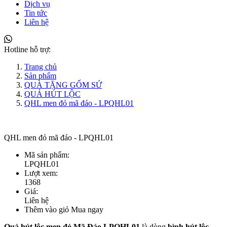
Dịch vụ
Tin tức
Liên hệ
Hotline hỗ trợ:
Trang chủ
Sản phẩm
QUÀ TẶNG GỐM SỨ
QUẢ HÚT LỘC
QHL men đỏ mã đáo - LPQHL01
QHL men đỏ mã đáo - LPQHL01
Mã sản phẩm:
LPQHL01
Lượt xem:
1368
Giá:
Liên hệ
Thêm vào giỏ
Mua ngay
Quả hút lộc men đỏ Mã Đáo LPQHL01
là dòng
bình hút lộc