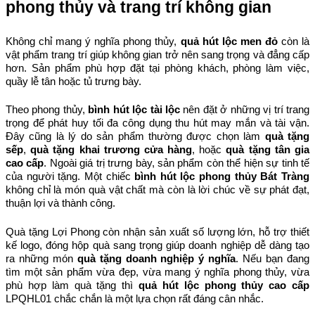
phong thủy và trang trí không gian
Không chỉ mang ý nghĩa phong thủy, 
quả hút lộc men đỏ
 còn là 
vật phẩm trang trí giúp không gian trở nên sang trọng và đẳng cấp 
hơn. Sản phẩm phù hợp đặt tại phòng khách, phòng làm việc, 
quầy lễ tân hoặc tủ trưng bày.
Theo phong thủy, 
bình hút lộc tài lộc
 nên đặt ở những vị trí trang 
trọng để phát huy tối đa công dụng thu hút may mắn và tài vận. 
Đây cũng là lý do sản phẩm thường được chọn làm 
quà tặng 
sếp
, 
quà tặng khai trương cửa hàng
, hoặc 
quà tặng tân gia 
cao cấp
. 
Ngoài giá trị trưng bày, sản phẩm còn thể hiện sự tinh tế 
của người tặng. Một chiếc 
bình hút lộc phong thủy Bát Tràng
không chỉ là món quà vật chất mà còn là lời chúc về sự phát đạt, 
thuận lợi và thành công.
Quà tặng Lợi Phong còn nhận sản xuất số lượng lớn, hỗ trợ thiết 
kế logo, đóng hộp quà sang trọng giúp doanh nghiệp dễ dàng tạo 
ra những món 
quà tặng doanh nghiệp ý nghĩa
. 
Nếu bạn đang 
tìm một sản phẩm vừa đẹp, vừa mang ý nghĩa phong thủy, vừa 
phù hợp làm quà tặng thì 
quả hút lộc phong thủy cao cấp
LPQHL01 chắc chắn là một lựa chọn rất đáng cân nhắc.