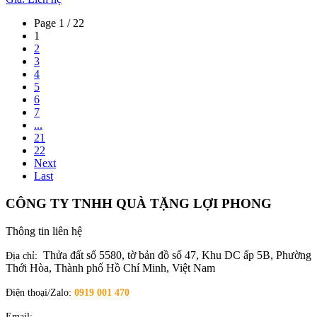
Page 1 / 22
1
2
3
4
5
6
7
...
21
22
Next
Last
CÔNG TY TNHH QUÀ TẶNG LỢI PHONG
Thông tin liên hệ
Thửa đất số 5580, tờ bản đồ số 47, Khu DC ấp 5B, Phường
Địa chỉ:
Thới Hòa, Thành phố Hồ Chí Minh, Việt Nam
Điện thoại/Zalo:
0919 001 470
Email:
quatangloiphong@gmail.com