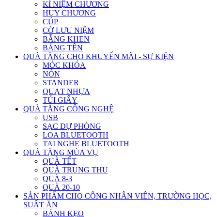
KỈ NIỆM CHƯƠNG
HUY CHƯƠNG
CÚP
CỜ LƯU NIỆM
BẰNG KHEN
BẢNG TÊN
QUÀ TẶNG CHO KHUYẾN MÃI - SỰ KIỆN
MÓC KHÓA
NÓN
STANDER
QUẠT NHỰA
TÚI GIẤY
QUÀ TẶNG CÔNG NGHỆ
USB
SẠC DỰ PHÒNG
LOA BLUETOOTH
TAI NGHE BLUETOOTH
QUÀ TẶNG MÙA VỤ
QUÀ TẾT
QUÀ TRUNG THU
QUÀ 8-3
QUÀ 20-10
SẢN PHẨM CHO CÔNG NHÂN VIÊN, TRƯỜNG HỌC,
SUẤT ĂN
BÁNH KẸO