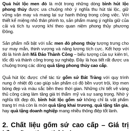
Quả hút lộc men đỏ
 là một trong những dòng 
bình hút lộc 
phong thủy
 được ưa chuộng nhờ ý nghĩa thu hút tài lộc, giữ 
vững vận may và mang lại sự hanh thông trong công việc. Với 
thiết kế miệng nhỏ thân phình to, sản phẩm mang ý nghĩa giữ của 
cải và tích tụ vượng khí theo quan niệm phong thủy phương 
Đông.
Sản phẩm nổi bật với sắc 
men đỏ phong thủy
 tượng trưng cho 
sự may mắn, thịnh vượng và năng lượng tích cực. Kết hợp với 
đó là hình ảnh 
Mã Đáo Thành Công
 – biểu tượng của sự kiên trì, 
tốc độ và thành công trong sự nghiệp. Đây là họa tiết rất được ưa 
chuộng trong các dòng 
quà tặng phong thủy cao cấp
.
Quả hút lộc được chế tác từ 
gốm sứ Bát Tràng
 với quy trình 
nung ở nhiệt độ cao giúp sản phẩm có độ bền vượt trội, lớp men 
bóng đẹp và màu sắc bền theo thời gian. Những chi tiết vẽ vàng 
thủ công càng làm tăng giá trị thẩm mỹ và sự sang trọng. 
Nhờ ý 
nghĩa tốt đẹp đó, 
bình hút lộc gốm sứ
 không chỉ là vật phẩm 
trang trí mà còn là món 
quà tặng khai trương
, 
quà tặng tân gia
, 
hay 
quà tặng doanh nghiệp
 mang nhiều thông điệp tốt lành.
2. Chất liệu gốm sứ cao cấp – Giá trị 