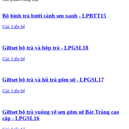
Bộ bình trà bưởi cành sen xanh - LPBTT15
Giá:
Liên hệ
Giftset bộ trà và hộp trà - LPGSL18
Giá:
Liên hệ
Giftset bộ trà và hũ trà gốm sứ - LPGSL17
Giá:
Liên hệ
Giftset bộ trà vuông vẽ sen gốm sứ Bát Tràng cao
cấp - LPGSL16