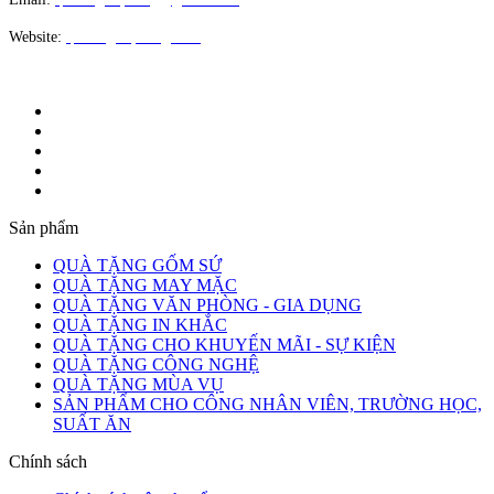
Website:
quatangloiphong.com
Sản phẩm
QUÀ TẶNG GỐM SỨ
QUÀ TẶNG MAY MẶC
QUÀ TẶNG VĂN PHÒNG - GIA DỤNG
QUÀ TẶNG IN KHẮC
QUÀ TẶNG CHO KHUYẾN MÃI - SỰ KIỆN
QUÀ TẶNG CÔNG NGHỆ
QUÀ TẶNG MÙA VỤ
SẢN PHẨM CHO CÔNG NHÂN VIÊN, TRƯỜNG HỌC,
SUẤT ĂN
Chính sách