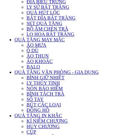
ĐĨA BIỂU TRƯNG
LY SỨ BÁT TRÀNG
QUẢ HÚT LỘC
BÁT ĐĨA BÁT TRÀNG
SET QUÀ TẶNG
BỘ ẤM CHÉN TRÀ
LỌ HOA BÁT TRÀNG
QUÀ TẶNG MAY MẶC
ÁO MƯA
Ô DÙ
ÁO THUN
ÁO KHOÁC
BALO
QUÀ TẶNG VĂN PHÒNG - GIA DỤNG
BÌNH GIỮ NHIỆT
LY THỦY TINH
NÓN BẢO HIỂM
BÌNH TÁCH TRÀ
SỔ TAY
BÚT CÁC LOẠI
ĐỒNG HỒ
QUÀ TẶNG IN KHẮC
KỈ NIỆM CHƯƠNG
HUY CHƯƠNG
CÚP