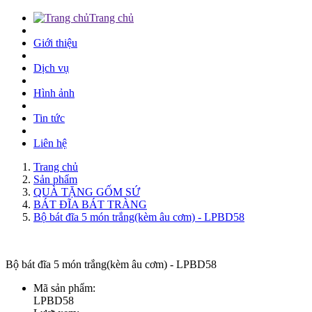
Trang chủ
Giới thiệu
Dịch vụ
Hình ảnh
Tin tức
Liên hệ
Trang chủ
Sản phẩm
QUÀ TẶNG GỐM SỨ
BÁT ĐĨA BÁT TRÀNG
Bộ bát đĩa 5 món trắng(kèm âu cơm) - LPBD58
Bộ bát đĩa 5 món trắng(kèm âu cơm) - LPBD58
Mã sản phẩm:
LPBD58