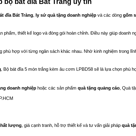
 bộ bát đĩa Bát Tràng uy tín
át đĩa Bát Tràng
, 
ly sứ quà tặng doanh nghiệp
 và các dòng 
gốm s
n phẩm, thiết kế logo và đóng gói hoàn chỉnh. Điều này giúp doanh n
ng phù hợp với từng ngân sách khác nhau. Nhờ kinh nghiệm trong lĩn
g
, Bộ bát đĩa 5 món trắng kèm âu cơm LPBD58 sẽ là lựa chọn phù hợp
ặng doanh nghiệp
 hoặc các sản phẩm 
quà tặng quảng cáo
, Quà tặ
TP.HCM
chất lượng
, giá cạnh tranh, hỗ trợ thiết kế và tư vấn giải pháp 
quà tặ