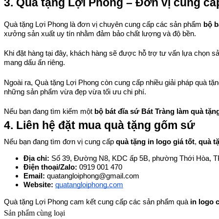
3. Quà tặng Lợi Phong – Đơn vị cung cấp
Quà tặng Lợi Phong là đơn vị chuyên cung cấp các sản phẩm 
bộ b
xưởng sản xuất uy tín nhằm đảm bảo chất lượng và độ bền.
Khi đặt hàng tại đây, khách hàng sẽ được hỗ trợ tư vấn lựa chọn sả
mang dấu ấn riêng.
Ngoài ra, Quà tặng Lợi Phong còn cung cấp nhiều giải pháp quà tặ
những sản phẩm vừa đẹp vừa tối ưu chi phí.
Nếu bạn đang tìm kiếm một 
bộ bát đĩa sứ Bát Tràng làm quà tặn
4. Liên hệ đặt mua quà tặng gốm sứ
Nếu bạn đang tìm đơn vị cung cấp 
quà tặng in logo giá tốt
, 
quà t
Địa chỉ: 
Số 39, Đường N8, KDC ấp 5B, phường Thới Hòa, 
Điện thoại/Zalo: 
0919 001 470
Email: 
quatangloiphong@gmail.com
Website:
quatangloiphong.com
Quà tặng Lợi Phong cam kết cung cấp các sản phẩm quà 
in logo 
Sản phẩm cùng loại