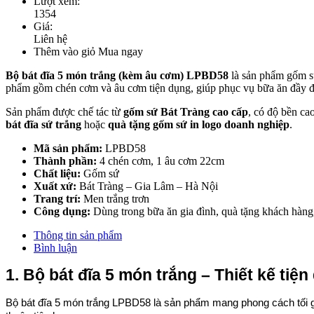
Lượt xem:
1354
Giá:
Liên hệ
Thêm vào giỏ
Mua ngay
Bộ bát đĩa 5 món trắng (kèm âu cơm) LPBD58
là sản phẩm gốm sứ
phẩm gồm chén cơm và âu cơm tiện dụng, giúp phục vụ bữa ăn đầy đ
Sản phẩm được chế tác từ
gốm sứ Bát Tràng cao cấp
, có độ bền ca
bát đĩa sứ trắng
hoặc
quà tặng gốm sứ in logo doanh nghiệp
.
Mã sản phẩm:
LPBD58
Thành phần:
4 chén cơm, 1 âu cơm 22cm
Chất liệu:
Gốm sứ
Xuất xứ:
Bát Tràng – Gia Lâm – Hà Nội
Trang trí:
Men trắng trơn
Công dụng:
Dùng trong bữa ăn gia đình, quà tặng khách hàng
Thông tin sản phẩm
Bình luận
1. Bộ bát đĩa 5 món trắng – Thiết kế ti
Bộ bát đĩa 5 món trắng LPBD58 là sản phẩm mang phong cách tối g