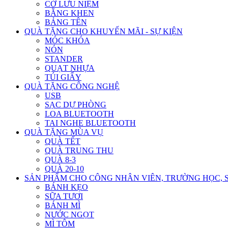
CỜ LƯU NIỆM
BẰNG KHEN
BẢNG TÊN
QUÀ TẶNG CHO KHUYẾN MÃI - SỰ KIỆN
MÓC KHÓA
NÓN
STANDER
QUẠT NHỰA
TÚI GIẤY
QUÀ TẶNG CÔNG NGHỆ
USB
SẠC DỰ PHÒNG
LOA BLUETOOTH
TAI NGHE BLUETOOTH
QUÀ TẶNG MÙA VỤ
QUÀ TẾT
QUÀ TRUNG THU
QUÀ 8-3
QUÀ 20-10
SẢN PHẨM CHO CÔNG NHÂN VIÊN, TRƯỜNG HỌC, 
BÁNH KẸO
SỮA TƯƠI
BÁNH MÌ
NƯỚC NGỌT
MÌ TÔM