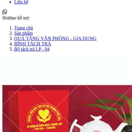
Liên hệ
Hotline hỗ trợ:
Trang chủ
Sản phẩm
QUÀ TẶNG VĂN PHÒNG - GIA DỤNG
BÌNH TÁCH TRÀ
Bộ tách trà LP - 04