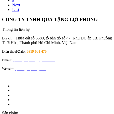
8
Next
Last
CÔNG TY TNHH QUÀ TẶNG LỢI PHONG
Thông tin liên hệ
Thửa đất số 5580, tờ bản đồ số 47, Khu DC ấp 5B, Phường
Địa chỉ:
Thới Hòa, Thành phố Hồ Chí Minh, Việt Nam
Điện thoại/Zalo:
0919 001 470
Email:
quatangloiphong@gmail.com
Website:
quatangloiphong.com
Sản phẩm