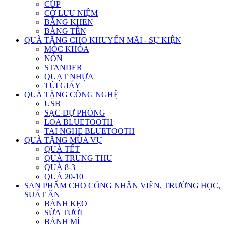
CÚP
CỜ LƯU NIỆM
BẰNG KHEN
BẢNG TÊN
QUÀ TẶNG CHO KHUYẾN MÃI - SỰ KIỆN
MÓC KHÓA
NÓN
STANDER
QUẠT NHỰA
TÚI GIẤY
QUÀ TẶNG CÔNG NGHỆ
USB
SẠC DỰ PHÒNG
LOA BLUETOOTH
TAI NGHE BLUETOOTH
QUÀ TẶNG MÙA VỤ
QUÀ TẾT
QUÀ TRUNG THU
QUÀ 8-3
QUÀ 20-10
SẢN PHẨM CHO CÔNG NHÂN VIÊN, TRƯỜNG HỌC,
SUẤT ĂN
BÁNH KẸO
SỮA TƯƠI
BÁNH MÌ