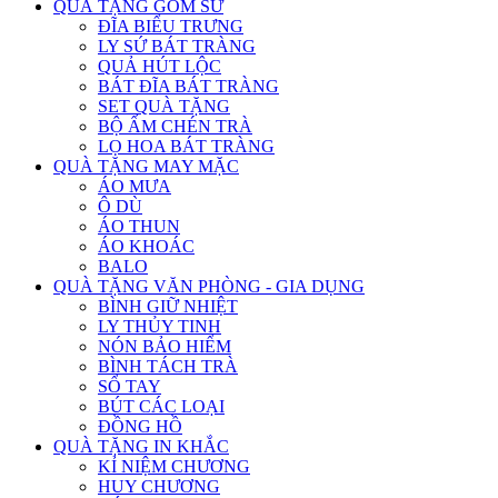
QUÀ TẶNG GỐM SỨ
ĐĨA BIỂU TRƯNG
LY SỨ BÁT TRÀNG
QUẢ HÚT LỘC
BÁT ĐĨA BÁT TRÀNG
SET QUÀ TẶNG
BỘ ẤM CHÉN TRÀ
LỌ HOA BÁT TRÀNG
QUÀ TẶNG MAY MẶC
ÁO MƯA
Ô DÙ
ÁO THUN
ÁO KHOÁC
BALO
QUÀ TẶNG VĂN PHÒNG - GIA DỤNG
BÌNH GIỮ NHIỆT
LY THỦY TINH
NÓN BẢO HIỂM
BÌNH TÁCH TRÀ
SỔ TAY
BÚT CÁC LOẠI
ĐỒNG HỒ
QUÀ TẶNG IN KHẮC
KỈ NIỆM CHƯƠNG
HUY CHƯƠNG