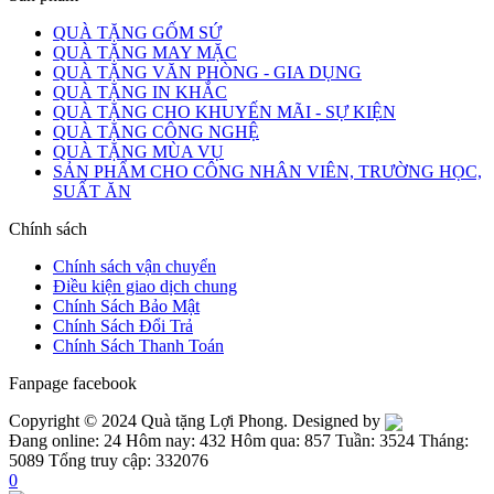
QUÀ TẶNG GỐM SỨ
QUÀ TẶNG MAY MẶC
QUÀ TẶNG VĂN PHÒNG - GIA DỤNG
QUÀ TẶNG IN KHẮC
QUÀ TẶNG CHO KHUYẾN MÃI - SỰ KIỆN
QUÀ TẶNG CÔNG NGHỆ
QUÀ TẶNG MÙA VỤ
SẢN PHẨM CHO CÔNG NHÂN VIÊN, TRƯỜNG HỌC,
SUẤT ĂN
Chính sách
Chính sách vận chuyển
Điều kiện giao dịch chung
Chính Sách Bảo Mật
Chính Sách Đổi Trả
Chính Sách Thanh Toán
Fanpage facebook
Copyright © 2024 Quà tặng Lợi Phong. Designed by
Đang online: 24
Hôm nay: 432
Hôm qua: 857
Tuần: 3524
Tháng:
5089
Tổng truy cập: 332076
0