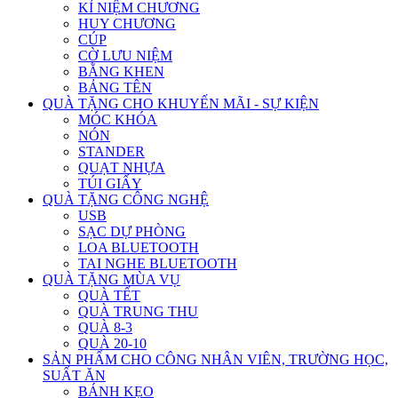
KỈ NIỆM CHƯƠNG
HUY CHƯƠNG
CÚP
CỜ LƯU NIỆM
BẰNG KHEN
BẢNG TÊN
QUÀ TẶNG CHO KHUYẾN MÃI - SỰ KIỆN
MÓC KHÓA
NÓN
STANDER
QUẠT NHỰA
TÚI GIẤY
QUÀ TẶNG CÔNG NGHỆ
USB
SẠC DỰ PHÒNG
LOA BLUETOOTH
TAI NGHE BLUETOOTH
QUÀ TẶNG MÙA VỤ
QUÀ TẾT
QUÀ TRUNG THU
QUÀ 8-3
QUÀ 20-10
SẢN PHẨM CHO CÔNG NHÂN VIÊN, TRƯỜNG HỌC,
SUẤT ĂN
BÁNH KẸO