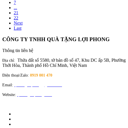
7
...
21
22
Next
Last
CÔNG TY TNHH QUÀ TẶNG LỢI PHONG
Thông tin liên hệ
Thửa đất số 5580, tờ bản đồ số 47, Khu DC ấp 5B, Phường
Địa chỉ:
Thới Hòa, Thành phố Hồ Chí Minh, Việt Nam
Điện thoại/Zalo:
0919 001 470
Email:
quatangloiphong@gmail.com
Website:
quatangloiphong.com