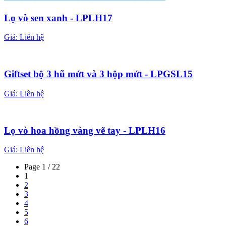
Lọ vò sen xanh - LPLH17
Giá:
Liên hệ
Giftset bộ 3 hũ mứt và 3 hộp mứt - LPGSL15
Giá:
Liên hệ
Lọ vò hoa hồng vàng vẽ tay - LPLH16
Giá:
Liên hệ
Page 1 / 22
1
2
3
4
5
6