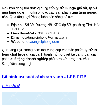
Nếu bạn đang tìm đơn vị cung cấp 
ly sứ in logo giá tốt
, 
ly sứ 
quà tặng doanh nghiệp
 hoặc các sản phẩm 
quà tặng quảng 
cáo
, Quà tặng Lợi Phong luôn sẵn sàng hỗ trợ.
Địa chỉ: 
Số 39, Đường N8, KDC ấp 5B, phường Thới Hòa, 
TP.HCM
Điện thoại/Zalo: 
0919 001 470
Email: 
quatangloiphong@gmail.com
Website: 
quatangloiphong.com
Quà tặng Lợi Phong cam kết cung cấp các sản phẩm 
ly sứ in 
logo chất lượng
, giá cạnh tranh, hỗ trợ thiết kế và tư vấn giải 
pháp 
quà tặng doanh nghiệp
 phù hợp với từng nhu cầu.
Sản phẩm cùng loại
Bộ bình trà bưởi cành sen xanh - LPBTT15
Giá:
Liên hệ