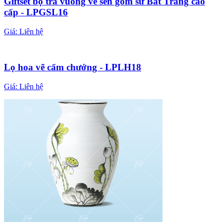
Giftset bộ trà vuông vẽ sen gốm sứ Bát Tràng cao
cấp - LPGSL16
Giá:
Liên hệ
Lọ hoa vẽ cẩm chướng - LPLH18
Giá:
Liên hệ