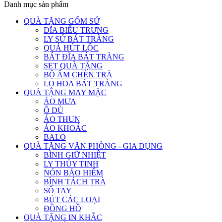
Danh mục sản phẩm
QUÀ TẶNG GỐM SỨ
ĐĨA BIỂU TRƯNG
LY SỨ BÁT TRÀNG
QUẢ HÚT LỘC
BÁT ĐĨA BÁT TRÀNG
SET QUÀ TẶNG
BỘ ẤM CHÉN TRÀ
LỌ HOA BÁT TRÀNG
QUÀ TẶNG MAY MẶC
ÁO MƯA
Ô DÙ
ÁO THUN
ÁO KHOÁC
BALO
QUÀ TẶNG VĂN PHÒNG - GIA DỤNG
BÌNH GIỮ NHIỆT
LY THỦY TINH
NÓN BẢO HIỂM
BÌNH TÁCH TRÀ
SỔ TAY
BÚT CÁC LOẠI
ĐỒNG HỒ
QUÀ TẶNG IN KHẮC