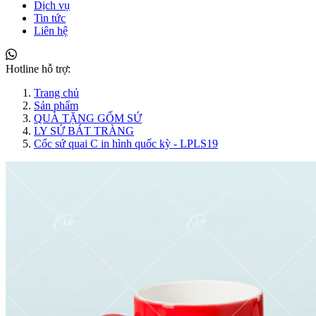
Dịch vụ
Tin tức
Liên hệ
Hotline hỗ trợ:
Trang chủ
Sản phẩm
QUÀ TẶNG GỐM SỨ
LY SỨ BÁT TRÀNG
Cốc sứ quai C in hình quốc kỳ - LPLS19