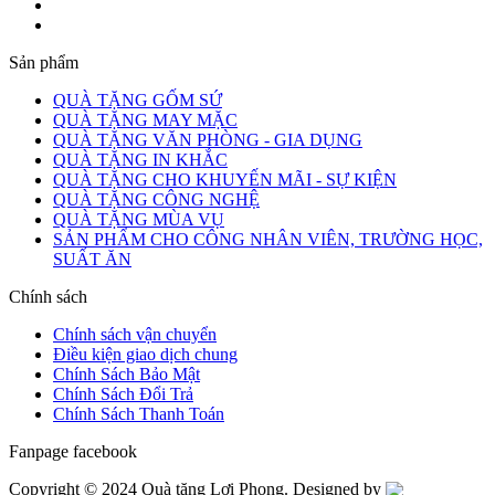
Sản phẩm
QUÀ TẶNG GỐM SỨ
QUÀ TẶNG MAY MẶC
QUÀ TẶNG VĂN PHÒNG - GIA DỤNG
QUÀ TẶNG IN KHẮC
QUÀ TẶNG CHO KHUYẾN MÃI - SỰ KIỆN
QUÀ TẶNG CÔNG NGHỆ
QUÀ TẶNG MÙA VỤ
SẢN PHẨM CHO CÔNG NHÂN VIÊN, TRƯỜNG HỌC,
SUẤT ĂN
Chính sách
Chính sách vận chuyển
Điều kiện giao dịch chung
Chính Sách Bảo Mật
Chính Sách Đổi Trả
Chính Sách Thanh Toán
Fanpage facebook
Copyright © 2024 Quà tặng Lợi Phong. Designed by