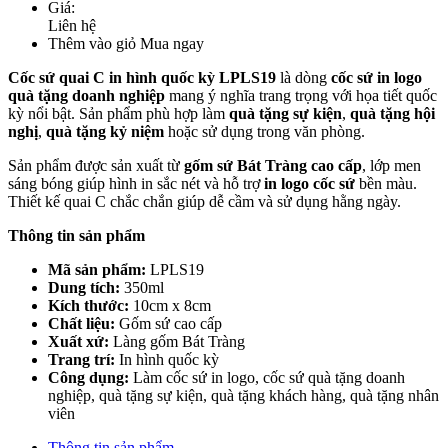
Giá:
Liên hệ
Thêm vào giỏ
Mua ngay
Cốc sứ quai C in hình quốc kỳ LPLS19
là dòng
cốc sứ in logo
quà tặng doanh nghiệp
mang ý nghĩa trang trọng với họa tiết quốc
kỳ nổi bật. Sản phẩm phù hợp làm
quà tặng sự kiện
,
quà tặng hội
nghị
,
quà tặng kỷ niệm
hoặc sử dụng trong văn phòng.
Sản phẩm được sản xuất từ
gốm sứ Bát Tràng cao cấp
, lớp men
sáng bóng giúp hình in sắc nét và hỗ trợ
in logo cốc sứ
bền màu.
Thiết kế quai C chắc chắn giúp dễ cầm và sử dụng hằng ngày.
Thông tin sản phẩm
Mã sản phẩm:
LPLS19
Dung tích:
350ml
Kích thước:
10cm x 8cm
Chất liệu:
Gốm sứ cao cấp
Xuất xứ:
Làng gốm Bát Tràng
Trang trí:
In hình quốc kỳ
Công dụng:
Làm cốc sứ in logo, cốc sứ quà tặng doanh
nghiệp, quà tặng sự kiện, quà tặng khách hàng, quà tặng nhân
viên
Thông tin sản phẩm