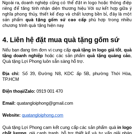
Ngoài ra, doanh nghiệp cũng có thể đặt in logo hoặc thông điệp 
riêng để tăng tính nhận diện thương hiệu Với sự kết hợp giữa ý 
nghĩa phong thủy, thiết kế đẹp và chất lượng bền bỉ, đây là một 
sản phẩm 
quà tặng gốm sứ cao cấp
 phù hợp trong nhiều 
chương trình quà tặng hiện nay.
4. Liên hệ đặt mua quà tặng gốm sứ
Nếu bạn đang tìm đơn vị cung cấp 
quà tặng in logo giá tốt
, 
quà 
tặng doanh nghiệp
 hoặc các sản phẩm 
quà tặng quảng cáo
, 
Quà tặng Lợi Phong luôn sẵn sàng hỗ trợ.
Địa chỉ: 
Số 39, Đường N8, KDC ấp 5B, phường Thới Hòa, 
TP.HCM
Điện thoại/Zalo: 
0919 001 470
Email: 
quatangloiphong@gmail.com
Website:
quatangloiphong.com
Quà tặng Lợi Phong cam kết cung cấp các sản phẩm quà 
in logo 
chất lượng
, giá cạnh tranh, hỗ trợ thiết kế và tư vấn giải pháp 