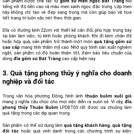
Sản phẩm được chế tác từ 
gốm sứ men ngọc Bát Tràng
 nổi 
tiếng với độ bền cao và màu men xanh ngọc đặc trưng. Lớp men 
này không chỉ tạo vẻ đẹp sang trọng mà còn giúp bảo vệ họa 
tiết trang trí luôn sắc nét theo thời gian.
Đĩa có đường kính 22cm với thiết kế cân đối, phù hợp trưng bày 
tại bàn làm việc, tủ kính hoặc phòng khách. Khi đi kèm chân đế 
hoặc hộp quà, sản phẩm trở thành một món 
quà tặng gốm sứ 
cao cấp
 mang tính thẩm mỹ cao. Nhờ quy trình sản xuất nghiêm 
ngặt, sản phẩm có độ hoàn thiện tốt, đảm bảo tiêu chuẩn của 
dòng 
đĩa gốm sứ Bát Tràng
 cao cấp hiện nay.
3. Quà tặng phong thủy ý nghĩa cho doanh 
nghiệp và đối tác
Trong văn hóa phương Đông, hình ảnh 
thuận buồm xuôi gió
mang ý nghĩa cầu chúc cho mọi việc diễn ra suôn sẻ. Vì vậy, 
đĩa 
phong thủy Thuận Buồm
 LPDBT05 rất được ưa chuộng làm 
quà tặng trong các dịp quan trọng.
Sản phẩm có thể sử dụng làm 
quà tặng khách hàng
, 
quà tặng 
đối tác
 hoặc quà vinh danh trong các chương trình sự kiện. 