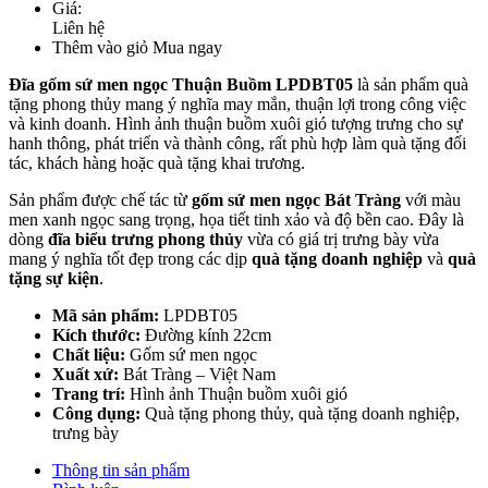
Giá:
Liên hệ
Thêm vào giỏ
Mua ngay
Đĩa gốm sứ men ngọc Thuận Buồm LPDBT05
là sản phẩm quà
tặng phong thủy mang ý nghĩa may mắn, thuận lợi trong công việc
và kinh doanh. Hình ảnh thuận buồm xuôi gió tượng trưng cho sự
hanh thông, phát triển và thành công, rất phù hợp làm quà tặng đối
tác, khách hàng hoặc quà tặng khai trương.
Sản phẩm được chế tác từ
gốm sứ men ngọc Bát Tràng
với màu
men xanh ngọc sang trọng, họa tiết tinh xảo và độ bền cao. Đây là
dòng
đĩa biểu trưng phong thủy
vừa có giá trị trưng bày vừa
mang ý nghĩa tốt đẹp trong các dịp
quà tặng doanh nghiệp
và
quà
tặng sự kiện
.
Mã sản phẩm:
LPDBT05
Kích thước:
Đường kính 22cm
Chất liệu:
Gốm sứ men ngọc
Xuất xứ:
Bát Tràng – Việt Nam
Trang trí:
Hình ảnh Thuận buồm xuôi gió
Công dụng:
Quà tặng phong thủy, quà tặng doanh nghiệp,
trưng bày
Thông tin sản phẩm