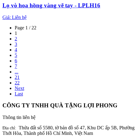
Lọ vò hoa hồng vàng vẽ tay - LPLH16
Giá:
Liên hệ
Page 1 / 22
1
2
3
4
5
6
7
...
21
22
Next
Last
CÔNG TY TNHH QUÀ TẶNG LỢI PHONG
Thông tin liên hệ
Thửa đất số 5580, tờ bản đồ số 47, Khu DC ấp 5B, Phường
Địa chỉ:
Thới Hòa, Thành phố Hồ Chí Minh, Việt Nam