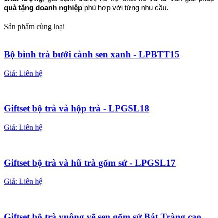
quà tặng doanh nghiệp
 phù hợp với từng nhu cầu.
Sản phẩm cùng loại
Bộ bình trà bưởi cành sen xanh - LPBTT15
Giá:
Liên hệ
Giftset bộ trà và hộp trà - LPGSL18
Giá:
Liên hệ
Giftset bộ trà và hũ trà gốm sứ - LPGSL17
Giá:
Liên hệ
Giftset bộ trà vuông vẽ sen gốm sứ Bát Tràng cao