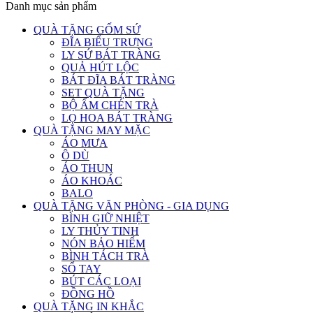
Danh mục sản phẩm
QUÀ TẶNG GỐM SỨ
ĐĨA BIỂU TRƯNG
LY SỨ BÁT TRÀNG
QUẢ HÚT LỘC
BÁT ĐĨA BÁT TRÀNG
SET QUÀ TẶNG
BỘ ẤM CHÉN TRÀ
LỌ HOA BÁT TRÀNG
QUÀ TẶNG MAY MẶC
ÁO MƯA
Ô DÙ
ÁO THUN
ÁO KHOÁC
BALO
QUÀ TẶNG VĂN PHÒNG - GIA DỤNG
BÌNH GIỮ NHIỆT
LY THỦY TINH
NÓN BẢO HIỂM
BÌNH TÁCH TRÀ
SỔ TAY
BÚT CÁC LOẠI
ĐỒNG HỒ
QUÀ TẶNG IN KHẮC