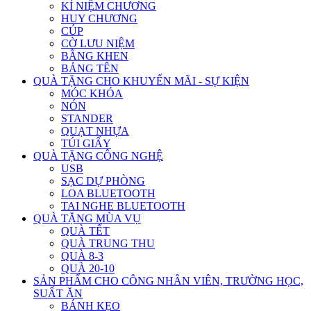
KỈ NIỆM CHƯƠNG
HUY CHƯƠNG
CÚP
CỜ LƯU NIỆM
BẰNG KHEN
BẢNG TÊN
QUÀ TẶNG CHO KHUYẾN MÃI - SỰ KIỆN
MÓC KHÓA
NÓN
STANDER
QUẠT NHỰA
TÚI GIẤY
QUÀ TẶNG CÔNG NGHỆ
USB
SẠC DỰ PHÒNG
LOA BLUETOOTH
TAI NGHE BLUETOOTH
QUÀ TẶNG MÙA VỤ
QUÀ TẾT
QUÀ TRUNG THU
QUÀ 8-3
QUÀ 20-10
SẢN PHẨM CHO CÔNG NHÂN VIÊN, TRƯỜNG HỌC,
SUẤT ĂN
BÁNH KẸO