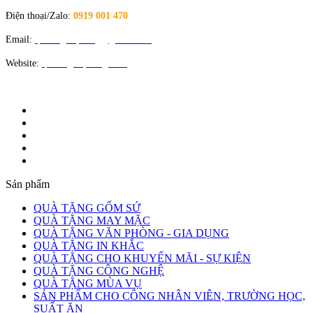
Điện thoại/Zalo:
0919 001 470
Email:
quatangloiphong@gmail.com
Website:
quatangloiphong.com
Sản phẩm
QUÀ TẶNG GỐM SỨ
QUÀ TẶNG MAY MẶC
QUÀ TẶNG VĂN PHÒNG - GIA DỤNG
QUÀ TẶNG IN KHẮC
QUÀ TẶNG CHO KHUYẾN MÃI - SỰ KIỆN
QUÀ TẶNG CÔNG NGHỆ
QUÀ TẶNG MÙA VỤ
SẢN PHẨM CHO CÔNG NHÂN VIÊN, TRƯỜNG HỌC,
SUẤT ĂN