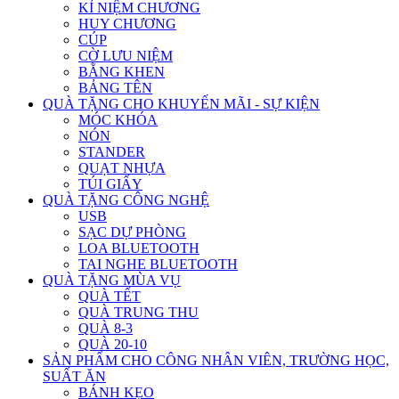
KỈ NIỆM CHƯƠNG
HUY CHƯƠNG
CÚP
CỜ LƯU NIỆM
BẰNG KHEN
BẢNG TÊN
QUÀ TẶNG CHO KHUYẾN MÃI - SỰ KIỆN
MÓC KHÓA
NÓN
STANDER
QUẠT NHỰA
TÚI GIẤY
QUÀ TẶNG CÔNG NGHỆ
USB
SẠC DỰ PHÒNG
LOA BLUETOOTH
TAI NGHE BLUETOOTH
QUÀ TẶNG MÙA VỤ
QUÀ TẾT
QUÀ TRUNG THU
QUÀ 8-3
QUÀ 20-10
SẢN PHẨM CHO CÔNG NHÂN VIÊN, TRƯỜNG HỌC,
SUẤT ĂN
BÁNH KẸO