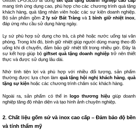
Giftset LPGSL09 là dòng 
set quà tặng doanh nghiệp cao cấp
mang tính ứng dụng cao, phù hợp cho các chương trình quà tặng 
khách hàng, quà tặng nhân viên hoặc các sự kiện doanh nghiệp. 
Bộ sản phẩm gồm 
2 ly sứ Bát Tràng
 và 
1 bình giữ nhiệt inox
, 
đáp ứng nhu cầu sử dụng hàng ngày.
Ly sứ phù hợp sử dụng cho trà, cà phê hoặc nước uống tại văn 
phòng. Trong khi đó, bình giữ nhiệt giúp người dùng mang theo đồ 
uống khi di chuyển, đảm bảo giữ nhiệt tốt trong nhiều giờ. Đây là 
sự kết hợp giúp bộ 
giftset quà tặng doanh nghiệp
 trở nên thiết 
thực và được sử dụng lâu dài.
Nhờ tính tiện lợi và phù hợp với nhiều đối tượng, sản phẩm 
thường được lựa chọn làm 
quà tặng hội nghị khách hàng
, 
quà 
tặng sự kiện
 hoặc các chương trình chăm sóc khách hàng.
Ngoài ra, sản phẩm có thể in 
logo thương hiệu
 giúp doanh 
nghiệp tăng độ nhận diện và tạo hình ảnh chuyên nghiệp.
2. Chất liệu gốm sứ và inox cao cấp – Đảm bảo độ bền 
và tính thẩm mỹ