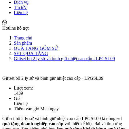
Dịch vụ
Tin tức
Liên hệ
Hotline hỗ trợ:
Trang chủ
Sản phẩm
QUÀ TẶNG GỐM SỨ
SET QUÀ TẶNG
Giftset bộ 2 ly sứ và bình giữ nhiệt cao cấp - LPGSL09
Giftset bộ 2 ly sứ và bình giữ nhiệt cao cấp - LPGSL09
Lượt xem:
1439
Giá:
Liên hệ
Thêm vào giỏ
Mua ngay
Giftset bộ 2 ly sứ và bình giữ nhiệt cao cấp LPGSL09 là dòng
set
quà tặng doanh nghiệp cao cấp
với thiết kế hiện đại và tính ứng
dụng cao. Sản phẩm phù hợp làm
quà tặng khách hàng, quà tặng