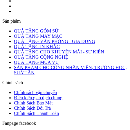
Sản phẩm
QUÀ TẶNG GỐM SỨ
QUÀ TẶNG MAY MẶC
QUÀ TẶNG VĂN PHÒNG - GIA DỤNG
QUÀ TẶNG IN KHẮC
QUÀ TẶNG CHO KHUYẾN MÃI - SỰ KIỆN
QUÀ TẶNG CÔNG NGHỆ
QUÀ TẶNG MÙA VỤ
SẢN PHẨM CHO CÔNG NHÂN VIÊN, TRƯỜNG HỌC,
SUẤT ĂN
Chính sách
Chính sách vận chuyển
Điều kiện giao dịch chung
Chính Sách Bảo Mật
Chính Sách Đổi Trả
Chính Sách Thanh Toán
Fanpage facebook