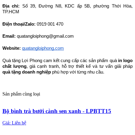
Địa chỉ: 
Số 39, Đường N8, KDC ấp 5B, phường Thới Hòa, 
TP.HCM
Điện thoại/Zalo: 
0919 001 470
Email: 
quatangloiphong@gmail.com
Website:
quatangloiphong.com
Quà tặng Lợi Phong cam kết cung cấp các sản phẩm quà 
in logo 
chất lượng
, giá cạnh tranh, hỗ trợ thiết kế và tư vấn giải pháp 
quà tặng doanh nghiệp
 phù hợp với từng nhu cầu.
Sản phẩm cùng loại
Bộ bình trà bưởi cành sen xanh - LPBTT15
Giá:
Liên hệ