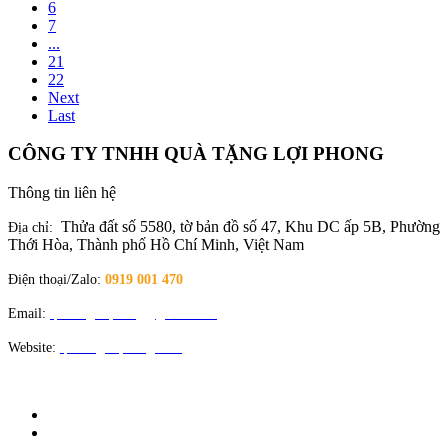
6
7
...
21
22
Next
Last
CÔNG TY TNHH QUÀ TẶNG LỢI PHONG
Thông tin liên hệ
Thửa đất số 5580, tờ bản đồ số 47, Khu DC ấp 5B, Phường
Địa chỉ:
Thới Hòa, Thành phố Hồ Chí Minh, Việt Nam
Điện thoại/Zalo:
0919 001 470
Email:
quatangloiphong@gmail.com
Website:
quatangloiphong.com