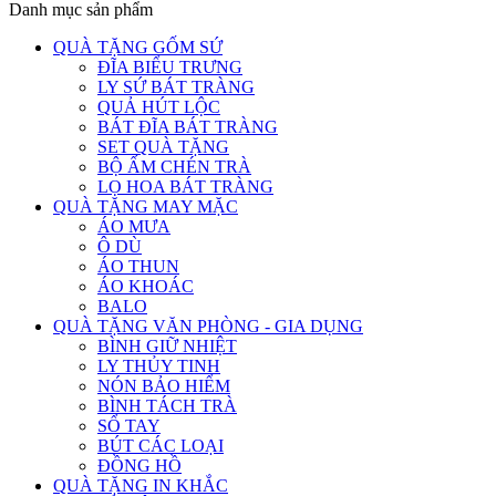
Danh mục sản phẩm
QUÀ TẶNG GỐM SỨ
ĐĨA BIỂU TRƯNG
LY SỨ BÁT TRÀNG
QUẢ HÚT LỘC
BÁT ĐĨA BÁT TRÀNG
SET QUÀ TẶNG
BỘ ẤM CHÉN TRÀ
LỌ HOA BÁT TRÀNG
QUÀ TẶNG MAY MẶC
ÁO MƯA
Ô DÙ
ÁO THUN
ÁO KHOÁC
BALO
QUÀ TẶNG VĂN PHÒNG - GIA DỤNG
BÌNH GIỮ NHIỆT
LY THỦY TINH
NÓN BẢO HIỂM
BÌNH TÁCH TRÀ
SỔ TAY
BÚT CÁC LOẠI
ĐỒNG HỒ
QUÀ TẶNG IN KHẮC