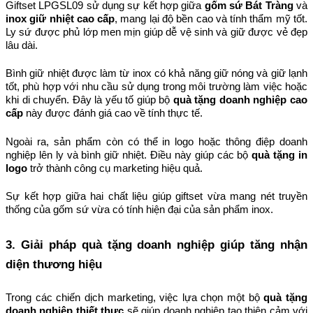
Giftset LPGSL09 sử dụng sự kết hợp giữa 
gốm sứ Bát Tràng
 và 
inox giữ nhiệt cao cấp
, mang lại độ bền cao và tính thẩm mỹ tốt. 
Ly sứ được phủ lớp men mịn giúp dễ vệ sinh và giữ được vẻ đẹp 
lâu dài.
Bình giữ nhiệt được làm từ inox có khả năng giữ nóng và giữ lạnh 
tốt, phù hợp với nhu cầu sử dụng trong môi trường làm việc hoặc 
khi di chuyển. Đây là yếu tố giúp bộ 
quà tặng doanh nghiệp cao 
cấp
 này được đánh giá cao về tính thực tế.
Ngoài ra, sản phẩm còn có thể in logo hoặc thông điệp doanh 
nghiệp lên ly và bình giữ nhiệt. Điều này giúp các bộ 
quà tặng in 
logo
 trở thành công cụ marketing hiệu quả.
Sự kết hợp giữa hai chất liệu giúp giftset vừa mang nét truyền 
thống của gốm sứ vừa có tính hiện đại của sản phẩm inox.
3. Giải pháp quà tặng doanh nghiệp giúp tăng nhận 
diện thương hiệu
Trong các chiến dịch marketing, việc lựa chọn một bộ 
quà tặng 
doanh nghiệp thiết thực
 sẽ giúp doanh nghiệp tạo thiện cảm với 