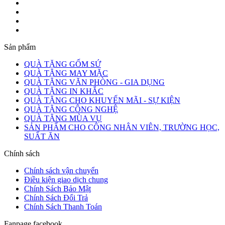
Sản phẩm
QUÀ TẶNG GỐM SỨ
QUÀ TẶNG MAY MẶC
QUÀ TẶNG VĂN PHÒNG - GIA DỤNG
QUÀ TẶNG IN KHẮC
QUÀ TẶNG CHO KHUYẾN MÃI - SỰ KIỆN
QUÀ TẶNG CÔNG NGHỆ
QUÀ TẶNG MÙA VỤ
SẢN PHẨM CHO CÔNG NHÂN VIÊN, TRƯỜNG HỌC,
SUẤT ĂN
Chính sách
Chính sách vận chuyển
Điều kiện giao dịch chung
Chính Sách Bảo Mật
Chính Sách Đổi Trả
Chính Sách Thanh Toán
Fanpage facebook