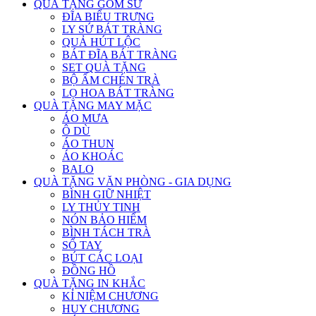
QUÀ TẶNG GỐM SỨ
ĐĨA BIỂU TRƯNG
LY SỨ BÁT TRÀNG
QUẢ HÚT LỘC
BÁT ĐĨA BÁT TRÀNG
SET QUÀ TẶNG
BỘ ẤM CHÉN TRÀ
LỌ HOA BÁT TRÀNG
QUÀ TẶNG MAY MẶC
ÁO MƯA
Ô DÙ
ÁO THUN
ÁO KHOÁC
BALO
QUÀ TẶNG VĂN PHÒNG - GIA DỤNG
BÌNH GIỮ NHIỆT
LY THỦY TINH
NÓN BẢO HIỂM
BÌNH TÁCH TRÀ
SỔ TAY
BÚT CÁC LOẠI
ĐỒNG HỒ
QUÀ TẶNG IN KHẮC
KỈ NIỆM CHƯƠNG
HUY CHƯƠNG