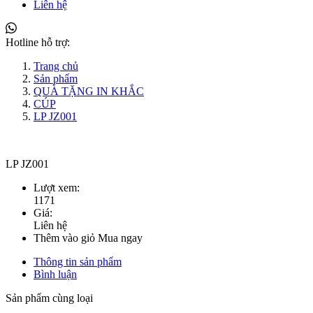
Liên hệ
Hotline hỗ trợ:
Trang chủ
Sản phẩm
QUÀ TẶNG IN KHẮC
CÚP
LP JZ001
LP JZ001
Lượt xem:
1171
Giá:
Liên hệ
Thêm vào giỏ
Mua ngay
Thông tin sản phẩm
Bình luận
Sản phẩm cùng loại