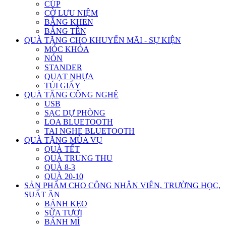
CÚP
CỜ LƯU NIỆM
BẰNG KHEN
BẢNG TÊN
QUÀ TẶNG CHO KHUYẾN MÃI - SỰ KIỆN
MÓC KHÓA
NÓN
STANDER
QUẠT NHỰA
TÚI GIẤY
QUÀ TẶNG CÔNG NGHỆ
USB
SẠC DỰ PHÒNG
LOA BLUETOOTH
TAI NGHE BLUETOOTH
QUÀ TẶNG MÙA VỤ
QUÀ TẾT
QUÀ TRUNG THU
QUÀ 8-3
QUÀ 20-10
SẢN PHẨM CHO CÔNG NHÂN VIÊN, TRƯỜNG HỌC,
SUẤT ĂN
BÁNH KẸO
SỮA TƯƠI
BÁNH MÌ