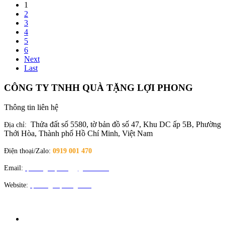
1
2
3
4
5
6
Next
Last
CÔNG TY TNHH QUÀ TẶNG LỢI PHONG
Thông tin liên hệ
Thửa đất số 5580, tờ bản đồ số 47, Khu DC ấp 5B, Phường
Địa chỉ:
Thới Hòa, Thành phố Hồ Chí Minh, Việt Nam
Điện thoại/Zalo:
0919 001 470
Email:
quatangloiphong@gmail.com
Website:
quatangloiphong.com