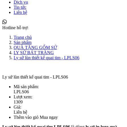
Dịch vụ
Tin tức
Liên hệ
Hotline hỗ trợ:
Trang chủ
Sản phẩm
QUÀ TẶNG GỐM SỨ
LY SỨ BÁT TRÀNG
Ly sứ lùn thiết kế quai tim - LPLS06
Ly sứ lùn thiết kế quai tim - LPLS06
Mã sản phẩm:
LPLS06
Lượt xem:
1309
Giá:
Liên hệ
Thêm vào giỏ
Mua ngay
Ly sứ lùn thiết kế quai tim LPLS06
là dòng
ly sứ in logo quà