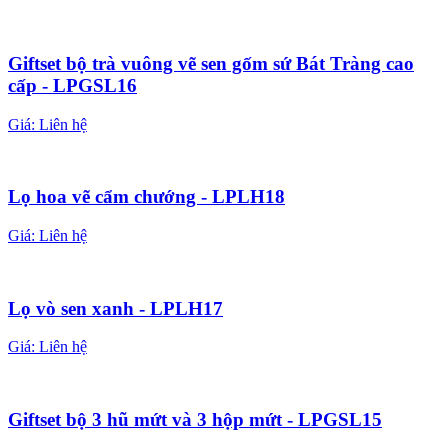
Giftset bộ trà vuông vẽ sen gốm sứ Bát Tràng cao
cấp - LPGSL16
Giá:
Liên hệ
Lọ hoa vẽ cẩm chướng - LPLH18
Giá:
Liên hệ
Lọ vò sen xanh - LPLH17
Giá:
Liên hệ
Giftset bộ 3 hũ mứt và 3 hộp mứt - LPGSL15