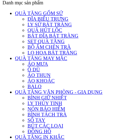
Danh mục sản phẩm
QUÀ TẶNG GỐM SỨ
ĐĨA BIỂU TRƯNG
LY SỨ BÁT TRÀNG
QUẢ HÚT LỘC
BÁT ĐĨA BÁT TRÀNG
SET QUÀ TẶNG
BỘ ẤM CHÉN TRÀ
LỌ HOA BÁT TRÀNG
QUÀ TẶNG MAY MẶC
ÁO MƯA
Ô DÙ
ÁO THUN
ÁO KHOÁC
BALO
QUÀ TẶNG VĂN PHÒNG - GIA DỤNG
BÌNH GIỮ NHIỆT
LY THỦY TINH
NÓN BẢO HIỂM
BÌNH TÁCH TRÀ
SỔ TAY
BÚT CÁC LOẠI
ĐỒNG HỒ
QUÀ TẶNG IN KHẮC