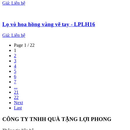
Giá:
Liên hệ
Lọ vò hoa hồng vàng vẽ tay - LPLH16
Giá:
Liên hệ
Page 1 / 22
1
2
3
4
5
6
7
...
21
22
Next
Last
CÔNG TY TNHH QUÀ TẶNG LỢI PHONG