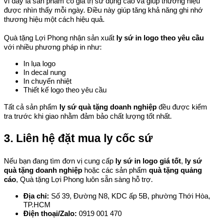
vì đây là sản phẩm có giá trị sử dụng cao và giúp thương hiệu 
được nhìn thấy mỗi ngày. Điều này giúp tăng khả năng ghi nhớ 
thương hiệu một cách hiệu quả.
Quà tặng Lợi Phong nhận sản xuất 
ly sứ in logo theo yêu cầu
với nhiều phương pháp in như:
In lụa logo
In decal nung
In chuyển nhiệt
Thiết kế logo theo yêu cầu
Tất cả sản phẩm 
ly sứ quà tặng doanh nghiệp
 đều được kiểm 
tra trước khi giao nhằm đảm bảo chất lượng tốt nhất.
3. Liên hệ đặt mua ly cốc sứ
Nếu bạn đang tìm đơn vị cung cấp 
ly sứ in logo giá tốt
, 
ly sứ 
quà tặng doanh nghiệp
 hoặc các sản phẩm 
quà tặng quảng 
cáo
, Quà tặng Lợi Phong luôn sẵn sàng hỗ trợ.
Địa chỉ: 
Số 39, Đường N8, KDC ấp 5B, phường Thới Hòa, 
TP.HCM
Điện thoại/Zalo: 
0919 001 470