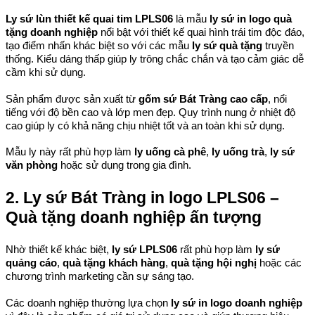
Ly sứ lùn thiết kế quai tim LPLS06
 là mẫu 
ly sứ in logo quà 
tặng doanh nghiệp
 nổi bật với thiết kế quai hình trái tim độc đáo, 
tạo điểm nhấn khác biệt so với các mẫu 
ly sứ quà tặng
 truyền 
thống. Kiểu dáng thấp giúp ly trông chắc chắn và tạo cảm giác dễ 
cầm khi sử dụng.
Sản phẩm được sản xuất từ 
gốm sứ Bát Tràng cao cấp
, nổi 
tiếng với độ bền cao và lớp men đẹp. Quy trình nung ở nhiệt độ 
cao giúp ly có khả năng chịu nhiệt tốt và an toàn khi sử dụng.
Mẫu ly này rất phù hợp làm 
ly uống cà phê
, 
ly uống trà
, 
ly sứ 
văn phòng
 hoặc sử dụng trong gia đình.
2. Ly sứ Bát Tràng in logo LPLS06 – 
Quà tặng doanh nghiệp ấn tượng
Nhờ thiết kế khác biệt, 
ly sứ LPLS06
 rất phù hợp làm 
ly sứ 
quảng cáo
, 
quà tặng khách hàng
, 
quà tặng hội nghị
 hoặc các 
chương trình marketing cần sự sáng tạo.
Các doanh nghiệp thường lựa chọn 
ly sứ in logo doanh nghiệp