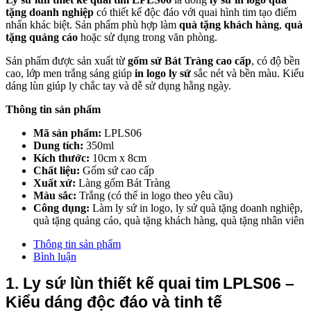
tặng doanh nghiệp
có thiết kế độc đáo với quai hình tim tạo điểm
nhấn khác biệt. Sản phẩm phù hợp làm
quà tặng khách hàng
,
quà
tặng quảng cáo
hoặc sử dụng trong văn phòng.
Sản phẩm được sản xuất từ
gốm sứ Bát Tràng cao cấp
, có độ bền
cao, lớp men trắng sáng giúp
in logo ly sứ
sắc nét và bền màu. Kiểu
dáng lùn giúp ly chắc tay và dễ sử dụng hằng ngày.
Thông tin sản phẩm
Mã sản phẩm:
LPLS06
Dung tích:
350ml
Kích thước:
10cm x 8cm
Chất liệu:
Gốm sứ cao cấp
Xuất xứ:
Làng gốm Bát Tràng
Màu sắc:
Trắng (có thể in logo theo yêu cầu)
Công dụng:
Làm ly sứ in logo, ly sứ quà tặng doanh nghiệp,
quà tặng quảng cáo, quà tặng khách hàng, quà tặng nhân viên
Thông tin sản phẩm
Bình luận
1. Ly sứ lùn thiết kế quai tim LPLS06 – 
Kiểu dáng độc đáo và tinh tế