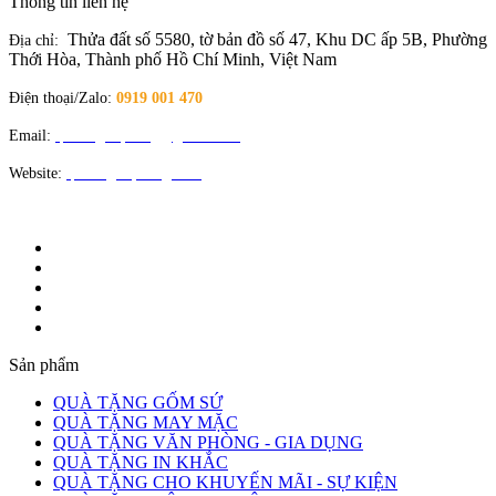
Thông tin liên hệ
Thửa đất số 5580, tờ bản đồ số 47, Khu DC ấp 5B, Phường
Địa chỉ:
Thới Hòa, Thành phố Hồ Chí Minh, Việt Nam
Điện thoại/Zalo:
0919 001 470
Email:
quatangloiphong@gmail.com
Website:
quatangloiphong.com
Sản phẩm
QUÀ TẶNG GỐM SỨ
QUÀ TẶNG MAY MẶC
QUÀ TẶNG VĂN PHÒNG - GIA DỤNG
QUÀ TẶNG IN KHẮC
QUÀ TẶNG CHO KHUYẾN MÃI - SỰ KIỆN