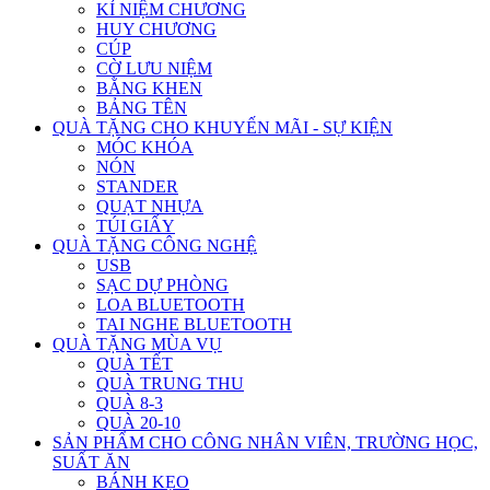
KỈ NIỆM CHƯƠNG
HUY CHƯƠNG
CÚP
CỜ LƯU NIỆM
BẰNG KHEN
BẢNG TÊN
QUÀ TẶNG CHO KHUYẾN MÃI - SỰ KIỆN
MÓC KHÓA
NÓN
STANDER
QUẠT NHỰA
TÚI GIẤY
QUÀ TẶNG CÔNG NGHỆ
USB
SẠC DỰ PHÒNG
LOA BLUETOOTH
TAI NGHE BLUETOOTH
QUÀ TẶNG MÙA VỤ
QUÀ TẾT
QUÀ TRUNG THU
QUÀ 8-3
QUÀ 20-10
SẢN PHẨM CHO CÔNG NHÂN VIÊN, TRƯỜNG HỌC,
SUẤT ĂN
BÁNH KẸO