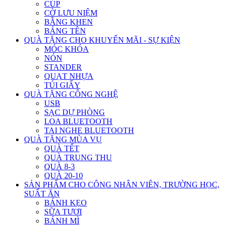
CÚP
CỜ LƯU NIỆM
BẰNG KHEN
BẢNG TÊN
QUÀ TẶNG CHO KHUYẾN MÃI - SỰ KIỆN
MÓC KHÓA
NÓN
STANDER
QUẠT NHỰA
TÚI GIẤY
QUÀ TẶNG CÔNG NGHỆ
USB
SẠC DỰ PHÒNG
LOA BLUETOOTH
TAI NGHE BLUETOOTH
QUÀ TẶNG MÙA VỤ
QUÀ TẾT
QUÀ TRUNG THU
QUÀ 8-3
QUÀ 20-10
SẢN PHẨM CHO CÔNG NHÂN VIÊN, TRƯỜNG HỌC,
SUẤT ĂN
BÁNH KẸO
SỮA TƯƠI
BÁNH MÌ