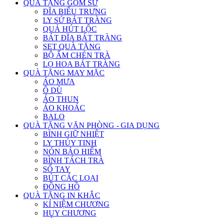
QUÀ TẶNG GỐM SỨ
ĐĨA BIỂU TRƯNG
LY SỨ BÁT TRÀNG
QUẢ HÚT LỘC
BÁT ĐĨA BÁT TRÀNG
SET QUÀ TẶNG
BỘ ẤM CHÉN TRÀ
LỌ HOA BÁT TRÀNG
QUÀ TẶNG MAY MẶC
ÁO MƯA
Ô DÙ
ÁO THUN
ÁO KHOÁC
BALO
QUÀ TẶNG VĂN PHÒNG - GIA DỤNG
BÌNH GIỮ NHIỆT
LY THỦY TINH
NÓN BẢO HIỂM
BÌNH TÁCH TRÀ
SỔ TAY
BÚT CÁC LOẠI
ĐỒNG HỒ
QUÀ TẶNG IN KHẮC
KỈ NIỆM CHƯƠNG
HUY CHƯƠNG