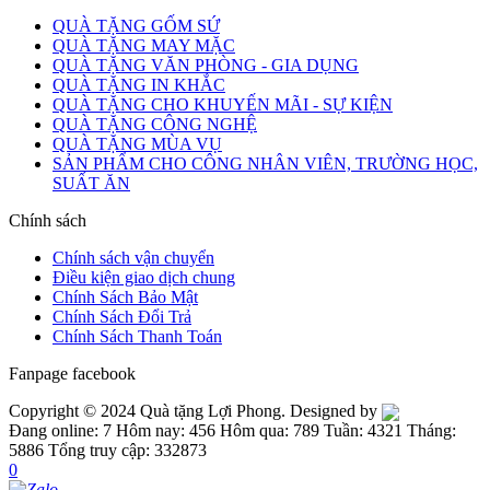
QUÀ TẶNG GỐM SỨ
QUÀ TẶNG MAY MẶC
QUÀ TẶNG VĂN PHÒNG - GIA DỤNG
QUÀ TẶNG IN KHẮC
QUÀ TẶNG CHO KHUYẾN MÃI - SỰ KIỆN
QUÀ TẶNG CÔNG NGHỆ
QUÀ TẶNG MÙA VỤ
SẢN PHẨM CHO CÔNG NHÂN VIÊN, TRƯỜNG HỌC,
SUẤT ĂN
Chính sách
Chính sách vận chuyển
Điều kiện giao dịch chung
Chính Sách Bảo Mật
Chính Sách Đổi Trả
Chính Sách Thanh Toán
Fanpage facebook
Copyright © 2024 Quà tặng Lợi Phong. Designed by
Đang online: 7
Hôm nay: 456
Hôm qua: 789
Tuần: 4321
Tháng:
5886
Tổng truy cập: 332873
0