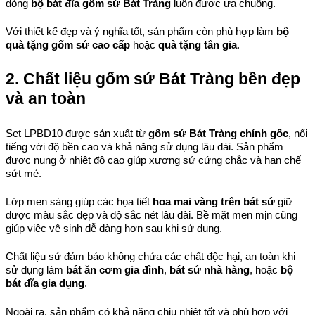
dòng 
bộ bát đĩa gốm sứ Bát Tràng
 luôn được ưa chuộng.
Với thiết kế đẹp và ý nghĩa tốt, sản phẩm còn phù hợp làm 
bộ 
quà tặng gốm sứ cao cấp
 hoặc 
quà tặng tân gia
.
2. Chất liệu gốm sứ Bát Tràng bền đẹp 
và an toàn
Set LPBD10 được sản xuất từ 
gốm sứ Bát Tràng chính gốc
, nổi 
tiếng với độ bền cao và khả năng sử dụng lâu dài. Sản phẩm 
được nung ở nhiệt độ cao giúp xương sứ cứng chắc và hạn chế 
sứt mẻ.
Lớp men sáng giúp các họa tiết 
hoa mai vàng trên bát sứ
 giữ 
được màu sắc đẹp và độ sắc nét lâu dài. Bề mặt men mịn cũng 
giúp việc vệ sinh dễ dàng hơn sau khi sử dụng.
Chất liệu sứ đảm bảo không chứa các chất độc hại, an toàn khi 
sử dụng làm 
bát ăn cơm gia đình
, 
bát sứ nhà hàng
, hoặc 
bộ 
bát đĩa gia dụng
.
Ngoài ra, sản phẩm có khả năng chịu nhiệt tốt và phù hợp với 