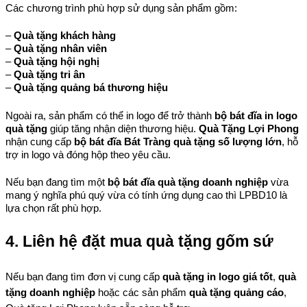
Các chương trình phù hợp sử dụng sản phẩm gồm:
– 
Quà tặng khách hàng
– 
Quà tặng nhân viên
– 
Quà tặng hội nghị
– 
Quà tặng tri ân
– 
Quà tặng quảng bá thương hiệu
Ngoài ra, sản phẩm có thể in logo để trở thành 
bộ bát đĩa in logo 
quà tặng
 giúp tăng nhận diện thương hiệu. 
Quà Tặng Lợi Phong
nhận cung cấp 
bộ bát đĩa Bát Tràng quà tặng số lượng lớn
, hỗ 
trợ in logo và đóng hộp theo yêu cầu.
Nếu bạn đang tìm một 
bộ bát đĩa quà tặng doanh nghiệp
 vừa 
mang ý nghĩa phú quý vừa có tính ứng dụng cao thì LPBD10 là 
lựa chọn rất phù hợp.
4. Liên hệ đặt mua quà tặng gốm sứ
Nếu bạn đang tìm đơn vị cung cấp 
quà tặng in logo giá tốt
, 
quà 
tặng doanh nghiệp
 hoặc các sản phẩm 
quà tặng quảng cáo
, 