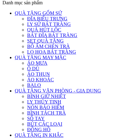
Danh mục sản phẩm
QUÀ TẶNG GỐM SỨ
ĐĨA BIỂU TRƯNG
LY SỨ BÁT TRÀNG
QUẢ HÚT LỘC
BÁT ĐĨA BÁT TRÀNG
SET QUÀ TẶNG
BỘ ẤM CHÉN TRÀ
LỌ HOA BÁT TRÀNG
QUÀ TẶNG MAY MẶC
ÁO MƯA
Ô DÙ
ÁO THUN
ÁO KHOÁC
BALO
QUÀ TẶNG VĂN PHÒNG - GIA DỤNG
BÌNH GIỮ NHIỆT
LY THỦY TINH
NÓN BẢO HIỂM
BÌNH TÁCH TRÀ
SỔ TAY
BÚT CÁC LOẠI
ĐỒNG HỒ
QUÀ TẶNG IN KHẮC