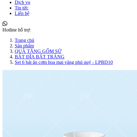
Dịch vụ
Tin tức
Liên hệ
Hotline hỗ trợ:
Trang chủ
Sản phẩm
QUÀ TẶNG GỐM SỨ
BÁT ĐĨA BÁT TRÀNG
Set 6 bát ăn cơm hoa mai vàng phú quý - LPBD10