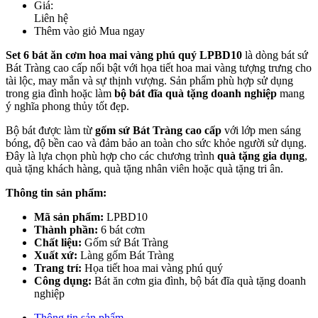
Giá:
Liên hệ
Thêm vào giỏ
Mua ngay
Set 6 bát ăn cơm hoa mai vàng phú quý LPBD10
là dòng bát sứ
Bát Tràng cao cấp nổi bật với họa tiết hoa mai vàng tượng trưng cho
tài lộc, may mắn và sự thịnh vượng. Sản phẩm phù hợp sử dụng
trong gia đình hoặc làm
bộ bát đĩa quà tặng doanh nghiệp
mang
ý nghĩa phong thủy tốt đẹp.
Bộ bát được làm từ
gốm sứ Bát Tràng cao cấp
với lớp men sáng
bóng, độ bền cao và đảm bảo an toàn cho sức khỏe người sử dụng.
Đây là lựa chọn phù hợp cho các chương trình
quà tặng gia dụng
,
quà tặng khách hàng, quà tặng nhân viên hoặc quà tặng tri ân.
Thông tin sản phẩm:
Mã sản phẩm:
LPBD10
Thành phần:
6 bát cơm
Chất liệu:
Gốm sứ Bát Tràng
Xuất xứ:
Làng gốm Bát Tràng
Trang trí:
Họa tiết hoa mai vàng phú quý
Công dụng:
Bát ăn cơm gia đình, bộ bát đĩa quà tặng doanh
nghiệp
Thông tin sản phẩm