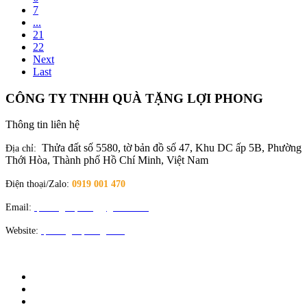
7
...
21
22
Next
Last
CÔNG TY TNHH QUÀ TẶNG LỢI PHONG
Thông tin liên hệ
Thửa đất số 5580, tờ bản đồ số 47, Khu DC ấp 5B, Phường
Địa chỉ:
Thới Hòa, Thành phố Hồ Chí Minh, Việt Nam
Điện thoại/Zalo:
0919 001 470
Email:
quatangloiphong@gmail.com
Website:
quatangloiphong.com