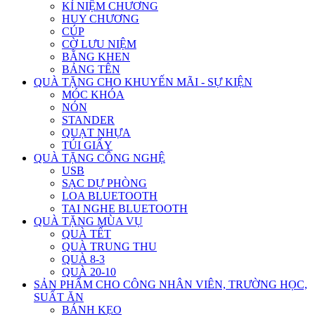
KỈ NIỆM CHƯƠNG
HUY CHƯƠNG
CÚP
CỜ LƯU NIỆM
BẰNG KHEN
BẢNG TÊN
QUÀ TẶNG CHO KHUYẾN MÃI - SỰ KIỆN
MÓC KHÓA
NÓN
STANDER
QUẠT NHỰA
TÚI GIẤY
QUÀ TẶNG CÔNG NGHỆ
USB
SẠC DỰ PHÒNG
LOA BLUETOOTH
TAI NGHE BLUETOOTH
QUÀ TẶNG MÙA VỤ
QUÀ TẾT
QUÀ TRUNG THU
QUÀ 8-3
QUÀ 20-10
SẢN PHẨM CHO CÔNG NHÂN VIÊN, TRƯỜNG HỌC,
SUẤT ĂN
BÁNH KẸO