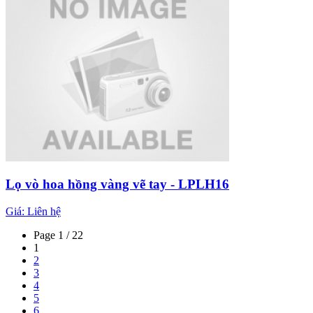
Lọ vò hoa hồng vàng vẽ tay - LPLH16
Giá:
Liên hệ
Page 1 / 22
1
2
3
4
5
6