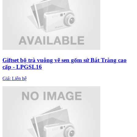
Giftset bộ trà vuông vẽ sen gốm sứ Bát Tràng cao
cấp - LPGSL16
Giá:
Liên hệ