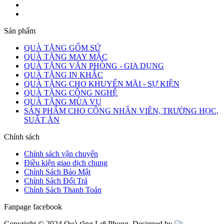
Sản phẩm
QUÀ TẶNG GỐM SỨ
QUÀ TẶNG MAY MẶC
QUÀ TẶNG VĂN PHÒNG - GIA DỤNG
QUÀ TẶNG IN KHẮC
QUÀ TẶNG CHO KHUYẾN MÃI - SỰ KIỆN
QUÀ TẶNG CÔNG NGHỆ
QUÀ TẶNG MÙA VỤ
SẢN PHẨM CHO CÔNG NHÂN VIÊN, TRƯỜNG HỌC,
SUẤT ĂN
Chính sách
Chính sách vận chuyển
Điều kiện giao dịch chung
Chính Sách Bảo Mật
Chính Sách Đổi Trả
Chính Sách Thanh Toán
Fanpage facebook
Copyright © 2024 Quà tặng Lợi Phong. Designed by