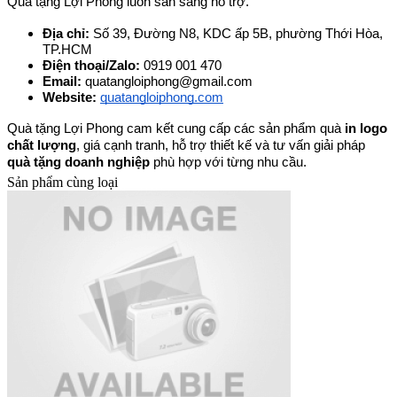
Quà tặng Lợi Phong luôn sẵn sàng hỗ trợ.
Địa chỉ: 
Số 39, Đường N8, KDC ấp 5B, phường Thới Hòa, 
TP.HCM
Điện thoại/Zalo: 
0919 001 470
Email: 
quatangloiphong@gmail.com
Website:
quatangloiphong.com
Quà tặng Lợi Phong cam kết cung cấp các sản phẩm quà 
in logo 
chất lượng
, giá cạnh tranh, hỗ trợ thiết kế và tư vấn giải pháp 
quà tặng doanh nghiệp
 phù hợp với từng nhu cầu.
Sản phẩm cùng loại