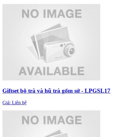
Giftset bộ trà và hũ trà gốm sứ - LPGSL17
Giá:
Liên hệ