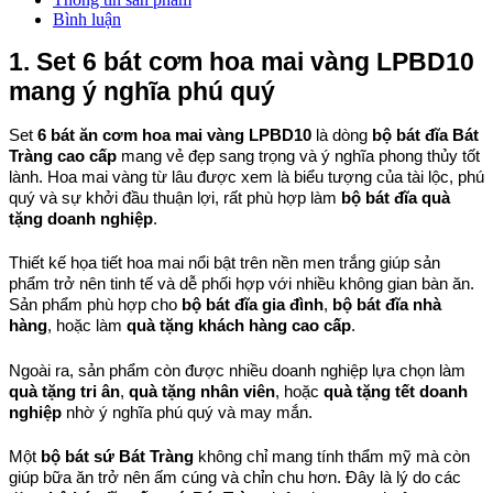
Bình luận
1. Set 6 bát cơm hoa mai vàng LPBD10 
mang ý nghĩa phú quý
Set 
6 bát ăn cơm hoa mai vàng LPBD10
 là dòng 
bộ bát đĩa Bát 
Tràng cao cấp
 mang vẻ đẹp sang trọng và ý nghĩa phong thủy tốt 
lành. Hoa mai vàng từ lâu được xem là biểu tượng của tài lộc, phú 
quý và sự khởi đầu thuận lợi, rất phù hợp làm 
bộ bát đĩa quà 
tặng doanh nghiệp
.
Thiết kế họa tiết hoa mai nổi bật trên nền men trắng giúp sản 
phẩm trở nên tinh tế và dễ phối hợp với nhiều không gian bàn ăn. 
Sản phẩm phù hợp cho 
bộ bát đĩa gia đình
, 
bộ bát đĩa nhà 
hàng
, hoặc làm 
quà tặng khách hàng cao cấp
.
Ngoài ra, sản phẩm còn được nhiều doanh nghiệp lựa chọn làm 
quà tặng tri ân
, 
quà tặng nhân viên
, hoặc 
quà tặng tết doanh 
nghiệp
 nhờ ý nghĩa phú quý và may mắn.
Một 
bộ bát sứ Bát Tràng
 không chỉ mang tính thẩm mỹ mà còn 
giúp bữa ăn trở nên ấm cúng và chỉn chu hơn. Đây là lý do các 