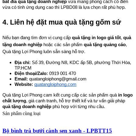
bát đĩa quà tặng doanh nghiệp
 vừa mang phong cách cổ điển 
vừa có tính ứng dụng cao thì LPBD08 là lựa chọn rất phù hợp.
4. Liên hệ đặt mua quà tặng gốm sứ
Nếu bạn đang tìm đơn vị cung cấp 
quà tặng in logo giá tốt
, 
quà 
tặng doanh nghiệp
 hoặc các sản phẩm 
quà tặng quảng cáo
, 
Quà tặng Lợi Phong luôn sẵn sàng hỗ trợ.
Địa chỉ: 
Số 39, Đường N8, KDC ấp 5B, phường Thới Hòa, 
TP.HCM
Điện thoại/Zalo: 
0919 001 470
Email: 
quatangloiphong@gmail.com
Website:
quatangloiphong.com
Quà tặng Lợi Phong cam kết cung cấp các sản phẩm quà 
in logo 
chất lượng
, giá cạnh tranh, hỗ trợ thiết kế và tư vấn giải pháp 
quà tặng doanh nghiệp
 phù hợp với từng nhu cầu.
Sản phẩm cùng loại
Bộ bình trà bưởi cành sen xanh - LPBTT15