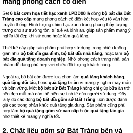
mang phong cách cổ điển
Set 
6 bát cơm họa tiết hạc xanh LPBD08
 là dòng 
bộ bát đĩa Bát 
Tràng cao cấp
 mang phong cách cổ điển kết hợp yếu tố văn hóa 
truyền thống. Hình tượng chim hạc xanh trong phong thủy tượng 
trưng cho sự trường tồn, trí tuệ và bình an, giúp sản phẩm mang ý 
nghĩa tốt đẹp khi sử dụng hoặc làm quà tặng.
Thiết kế này giúp sản phẩm phù hợp sử dụng trong nhiều không 
gian như 
bộ bát đĩa gia đình
, 
bộ bát đĩa nhà hàng
, hoặc làm 
bộ 
bát đĩa quà tặng doanh nghiệp
. Nhờ phong cách trang nhã, sản 
phẩm dễ dàng phù hợp với nhiều đối tượng khách hàng.
Ngoài ra, bộ bát còn được lựa chọn làm 
quà tặng khách hàng
, 
quà tặng đối tác
, hoặc 
quà tặng tri ân
 vì mang ý nghĩa may mắn 
và bền vững. 
Một 
bộ bát sứ Bát Tràng
 không chỉ giúp bữa ăn trở 
nên đẹp mắt mà còn thể hiện sự tinh tế của người sử dụng. Đây 
là lý do các dòng 
bộ bát đĩa gốm sứ Bát Tràng
 luôn được đánh 
giá cao trong phân khúc quà tặng gia dụng. 
Sản phẩm cũng phù 
hợp làm 
bộ quà tặng gốm sứ cao cấp
 hoặc 
quà tặng tân gia
nhờ thiết kế mang ý nghĩa tốt.
2. Chất liệu gốm sứ Bát Tràng bền và 