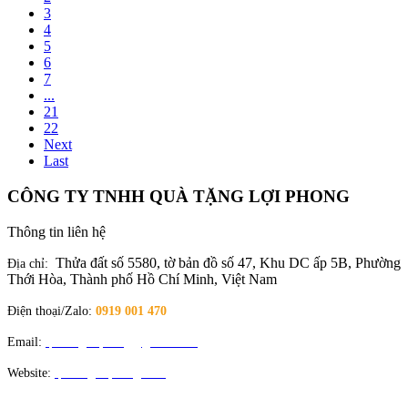
3
4
5
6
7
...
21
22
Next
Last
CÔNG TY TNHH QUÀ TẶNG LỢI PHONG
Thông tin liên hệ
Thửa đất số 5580, tờ bản đồ số 47, Khu DC ấp 5B, Phường
Địa chỉ:
Thới Hòa, Thành phố Hồ Chí Minh, Việt Nam
Điện thoại/Zalo:
0919 001 470
Email:
quatangloiphong@gmail.com
Website:
quatangloiphong.com