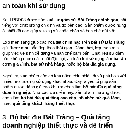
an toàn khi sử dụng
Set LPBD08 được sản xuất từ 
gốm sứ Bát Tràng chính gốc
, nổi 
tiếng với chất lượng ổn định và độ bền cao. Sản phẩm được nung 
ở nhiệt độ cao giúp xương sứ chắc chắn và hạn chế nứt vỡ.
Lớp men sáng giúp các họa tiết 
chim hạc trên bát sứ Bát Tràng
giữ được màu sắc đẹp theo thời gian. Đồng thời, lớp men mịn 
giúp việc vệ sinh dễ dàng và hạn chế bám bẩn. 
Chất liệu sứ đảm 
bảo không chứa các chất độc hại, an toàn khi sử dụng làm 
bát ăn 
cơm gia đình
, 
bát sứ nhà hàng
, hoặc 
bộ bát đĩa gia dụng
.
Ngoài ra, sản phẩm còn có khả năng chịu nhiệt tốt và phù hợp với 
nhiều môi trường sử dụng khác nhau. Đây là yếu tố giúp sản 
phẩm được đánh giá cao khi lựa chọn làm 
bộ bát đĩa quà tặng 
doanh nghiệp
. 
Nhờ các ưu điểm này, sản phẩm thường được 
chọn làm 
bộ bát đĩa quà tặng cao cấp
, 
bộ chén sứ quà tặng
, 
hoặc 
quà tặng khách hàng thiết thực
.
3. Bộ bát đĩa Bát Tràng – Quà tặng 
doanh nghiệp thiết thực và dễ triển 