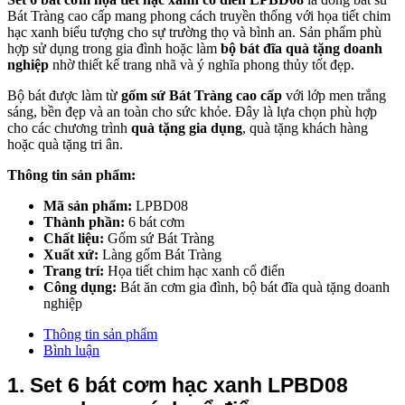
Bát Tràng cao cấp mang phong cách truyền thống với họa tiết chim
hạc xanh biểu tượng cho sự trường thọ và bình an. Sản phẩm phù
hợp sử dụng trong gia đình hoặc làm
bộ bát đĩa quà tặng doanh
nghiệp
nhờ thiết kế trang nhã và ý nghĩa phong thủy tốt đẹp.
Bộ bát được làm từ
gốm sứ Bát Tràng cao cấp
với lớp men trắng
sáng, bền đẹp và an toàn cho sức khỏe. Đây là lựa chọn phù hợp
cho các chương trình
quà tặng gia dụng
, quà tặng khách hàng
hoặc quà tặng tri ân.
Thông tin sản phẩm:
Mã sản phẩm:
LPBD08
Thành phần:
6 bát cơm
Chất liệu:
Gốm sứ Bát Tràng
Xuất xứ:
Làng gốm Bát Tràng
Trang trí:
Họa tiết chim hạc xanh cổ điển
Công dụng:
Bát ăn cơm gia đình, bộ bát đĩa quà tặng doanh
nghiệp
Thông tin sản phẩm
Bình luận
1. Set 6 bát cơm hạc xanh LPBD08 