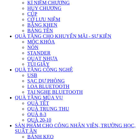
KỈ NIỆM CHƯƠNG
HUY CHƯƠNG
CÚP
CỜ LƯU NIỆM
BẰNG KHEN
BẢNG TÊN
QUÀ TẶNG CHO KHUYẾN MÃI - SỰ KIỆN
MÓC KHÓA
NÓN
STANDER
QUẠT NHỰA
TÚI GIẤY
QUÀ TẶNG CÔNG NGHỆ
USB
SẠC DỰ PHÒNG
LOA BLUETOOTH
TAI NGHE BLUETOOTH
QUÀ TẶNG MÙA VỤ
QUÀ TẾT
QUÀ TRUNG THU
QUÀ 8-3
QUÀ 20-10
SẢN PHẨM CHO CÔNG NHÂN VIÊN, TRƯỜNG HỌC,
SUẤT ĂN
BÁNH KẸO