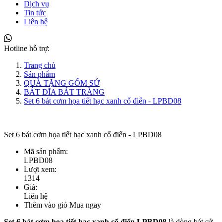
Dịch vụ
Tin tức
Liên hệ
Hotline hỗ trợ:
Trang chủ
Sản phẩm
QUÀ TẶNG GỐM SỨ
BÁT ĐĨA BÁT TRÀNG
Set 6 bát cơm họa tiết hạc xanh cổ điển - LPBD08
Set 6 bát cơm họa tiết hạc xanh cổ điển - LPBD08
Mã sản phẩm:
LPBD08
Lượt xem:
1314
Giá:
Liên hệ
Thêm vào giỏ
Mua ngay
Set 6 bát cơm họa tiết hạc xanh cổ điển LPBD08
là dòng bát sứ