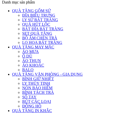
Danh mục sản phẩm
QUÀ TẶNG GỐM SỨ
ĐĨA BIỂU TRƯNG
LY SỨ BÁT TRÀNG
QUẢ HÚT LỘC
BÁT ĐĨA BÁT TRÀNG
SET QUÀ TẶNG
BỘ ẤM CHÉN TRÀ
LỌ HOA BÁT TRÀNG
QUÀ TẶNG MAY MẶC
ÁO MƯA
Ô DÙ
ÁO THUN
ÁO KHOÁC
BALO
QUÀ TẶNG VĂN PHÒNG - GIA DỤNG
BÌNH GIỮ NHIỆT
LY THỦY TINH
NÓN BẢO HIỂM
BÌNH TÁCH TRÀ
SỔ TAY
BÚT CÁC LOẠI
ĐỒNG HỒ
QUÀ TẶNG IN KHẮC