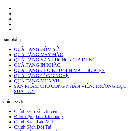
Sản phẩm
QUÀ TẶNG GỐM SỨ
QUÀ TẶNG MAY MẶC
QUÀ TẶNG VĂN PHÒNG - GIA DỤNG
QUÀ TẶNG IN KHẮC
QUÀ TẶNG CHO KHUYẾN MÃI - SỰ KIỆN
QUÀ TẶNG CÔNG NGHỆ
QUÀ TẶNG MÙA VỤ
SẢN PHẨM CHO CÔNG NHÂN VIÊN, TRƯỜNG HỌC,
SUẤT ĂN
Chính sách
Chính sách vận chuyển
Điều kiện giao dịch chung
Chính Sách Bảo Mật
Chính Sách Đổi Trả