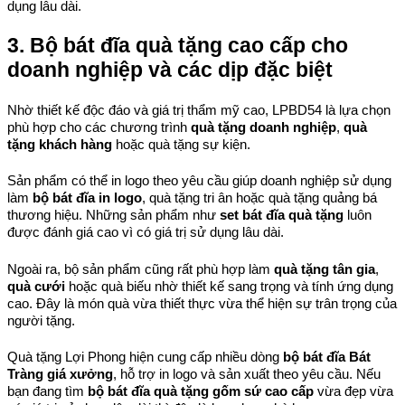
dụng lâu dài.
3. Bộ bát đĩa quà tặng cao cấp cho 
doanh nghiệp và các dịp đặc biệt
Nhờ thiết kế độc đáo và giá trị thẩm mỹ cao, LPBD54 là lựa chọn 
phù hợp cho các chương trình 
quà tặng doanh nghiệp
, 
quà 
tặng khách hàng
 hoặc quà tặng sự kiện.
Sản phẩm có thể in logo theo yêu cầu giúp doanh nghiệp sử dụng 
làm 
bộ bát đĩa in logo
, quà tặng tri ân hoặc quà tặng quảng bá 
thương hiệu. Những sản phẩm như 
set bát đĩa quà tặng
 luôn 
được đánh giá cao vì có giá trị sử dụng lâu dài.
Ngoài ra, bộ sản phẩm cũng rất phù hợp làm 
quà tặng tân gia
, 
quà cưới
 hoặc quà biếu nhờ thiết kế sang trọng và tính ứng dụng 
cao. Đây là món quà vừa thiết thực vừa thể hiện sự trân trọng của 
người tặng.
Quà tặng Lợi Phong hiện cung cấp nhiều dòng 
bộ bát đĩa Bát 
Tràng giá xưởng
, hỗ trợ in logo và sản xuất theo yêu cầu. Nếu 
bạn đang tìm 
bộ bát đĩa quà tặng gốm sứ cao cấp
 vừa đẹp vừa 