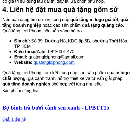
có giá trị sử dụng lâu dài thì đây là lựa chọn phù hợp.
4. Liên hệ đặt mua quà tặng gốm sứ
Nếu bạn đang tìm đơn vị cung cấp 
quà tặng in logo giá tốt
, 
quà 
tặng doanh nghiệp
 hoặc các sản phẩm 
quà tặng quảng cáo
, 
Quà tặng Lợi Phong luôn sẵn sàng hỗ trợ.
Địa chỉ: 
Số 39, Đường N8, KDC ấp 5B, phường Thới Hòa, 
TP.HCM
Điện thoại/Zalo: 
0919 001 470
Email: 
quatangloiphong@gmail.com
Website:
quatangloiphong.com
Quà tặng Lợi Phong cam kết cung cấp các sản phẩm quà 
in logo 
chất lượng
, giá cạnh tranh, hỗ trợ thiết kế và tư vấn giải pháp 
quà tặng doanh nghiệp
 phù hợp với từng nhu cầu
Sản phẩm cùng loại
Bộ bình trà bưởi cành sen xanh - LPBTT15
Giá:
Liên hệ