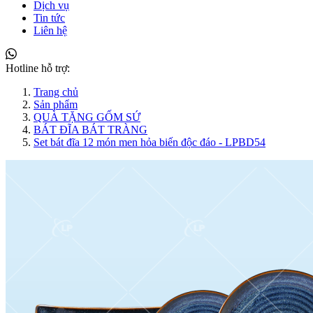
Dịch vụ
Tin tức
Liên hệ
Hotline hỗ trợ:
Trang chủ
Sản phẩm
QUÀ TẶNG GỐM SỨ
BÁT ĐĨA BÁT TRÀNG
Set bát đĩa 12 món men hỏa biến độc đáo - LPBD54