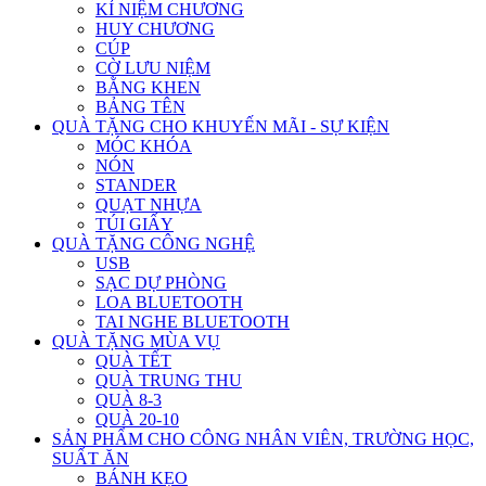
KỈ NIỆM CHƯƠNG
HUY CHƯƠNG
CÚP
CỜ LƯU NIỆM
BẰNG KHEN
BẢNG TÊN
QUÀ TẶNG CHO KHUYẾN MÃI - SỰ KIỆN
MÓC KHÓA
NÓN
STANDER
QUẠT NHỰA
TÚI GIẤY
QUÀ TẶNG CÔNG NGHỆ
USB
SẠC DỰ PHÒNG
LOA BLUETOOTH
TAI NGHE BLUETOOTH
QUÀ TẶNG MÙA VỤ
QUÀ TẾT
QUÀ TRUNG THU
QUÀ 8-3
QUÀ 20-10
SẢN PHẨM CHO CÔNG NHÂN VIÊN, TRƯỜNG HỌC,
SUẤT ĂN
BÁNH KẸO