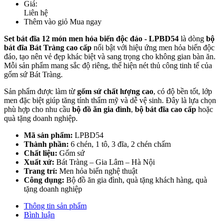
Giá:
Liên hệ
Thêm vào giỏ
Mua ngay
Set bát đĩa 12 món men hỏa biến độc đáo - LPBD54
là dòng
bộ
bát đĩa Bát Tràng cao cấp
nổi bật với hiệu ứng men hỏa biến độc
đáo, tạo nên vẻ đẹp khác biệt và sang trọng cho không gian bàn ăn.
Mỗi sản phẩm mang sắc độ riêng, thể hiện nét thủ công tinh tế của
gốm sứ Bát Tràng.
Sản phẩm được làm từ
gốm sứ chất lượng cao
, có độ bền tốt, lớp
men đặc biệt giúp tăng tính thẩm mỹ và dễ vệ sinh. Đây là lựa chọn
phù hợp cho nhu cầu
bộ đồ ăn gia đình
,
bộ bát đĩa cao cấp
hoặc
quà tặng doanh nghiệp.
Mã sản phẩm:
LPBD54
Thành phần:
6 chén, 1 tô, 3 đĩa, 2 chén chấm
Chất liệu:
Gốm sứ
Xuất xứ:
Bát Tràng – Gia Lâm – Hà Nội
Trang trí:
Men hỏa biến nghệ thuật
Công dụng:
Bộ đồ ăn gia đình, quà tặng khách hàng, quà
tặng doanh nghiệp
Thông tin sản phẩm
Bình luận