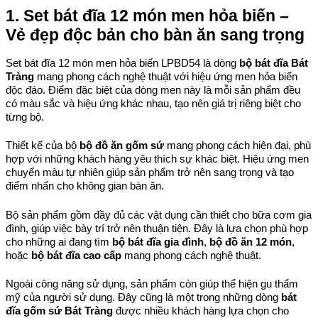
1. Set bát đĩa 12 món men hỏa biến – 
Vẻ đẹp độc bản cho bàn ăn sang trọng
Set bát đĩa 12 món men hỏa biến LPBD54 là dòng 
bộ bát đĩa Bát 
Tràng
 mang phong cách nghệ thuật với hiệu ứng men hỏa biến 
độc đáo. Điểm đặc biệt của dòng men này là mỗi sản phẩm đều 
có màu sắc và hiệu ứng khác nhau, tạo nên giá trị riêng biệt cho 
từng bộ.
Thiết kế của bộ 
bộ đồ ăn gốm sứ
 mang phong cách hiện đại, phù 
hợp với những khách hàng yêu thích sự khác biệt. Hiệu ứng men 
chuyển màu tự nhiên giúp sản phẩm trở nên sang trọng và tạo 
điểm nhấn cho không gian bàn ăn.
Bộ sản phẩm gồm đầy đủ các vật dụng cần thiết cho bữa cơm gia 
đình, giúp việc bày trí trở nên thuận tiện. Đây là lựa chọn phù hợp 
cho những ai đang tìm 
bộ bát đĩa gia đình
, 
bộ đồ ăn 12 món
, 
hoặc 
bộ bát đĩa cao cấp
 mang phong cách nghệ thuật.
Ngoài công năng sử dụng, sản phẩm còn giúp thể hiện gu thẩm 
mỹ của người sử dụng. Đây cũng là một trong những dòng 
bát 
đĩa gốm sứ Bát Tràng
 được nhiều khách hàng lựa chọn cho 