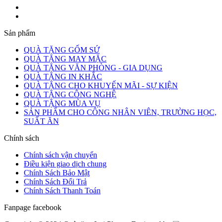
Sản phẩm
QUÀ TẶNG GỐM SỨ
QUÀ TẶNG MAY MẶC
QUÀ TẶNG VĂN PHÒNG - GIA DỤNG
QUÀ TẶNG IN KHẮC
QUÀ TẶNG CHO KHUYẾN MÃI - SỰ KIỆN
QUÀ TẶNG CÔNG NGHỆ
QUÀ TẶNG MÙA VỤ
SẢN PHẨM CHO CÔNG NHÂN VIÊN, TRƯỜNG HỌC,
SUẤT ĂN
Chính sách
Chính sách vận chuyển
Điều kiện giao dịch chung
Chính Sách Bảo Mật
Chính Sách Đổi Trả
Chính Sách Thanh Toán
Fanpage facebook