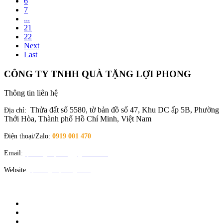
6
7
...
21
22
Next
Last
CÔNG TY TNHH QUÀ TẶNG LỢI PHONG
Thông tin liên hệ
Thửa đất số 5580, tờ bản đồ số 47, Khu DC ấp 5B, Phường
Địa chỉ:
Thới Hòa, Thành phố Hồ Chí Minh, Việt Nam
Điện thoại/Zalo:
0919 001 470
Email:
quatangloiphong@gmail.com
Website:
quatangloiphong.com