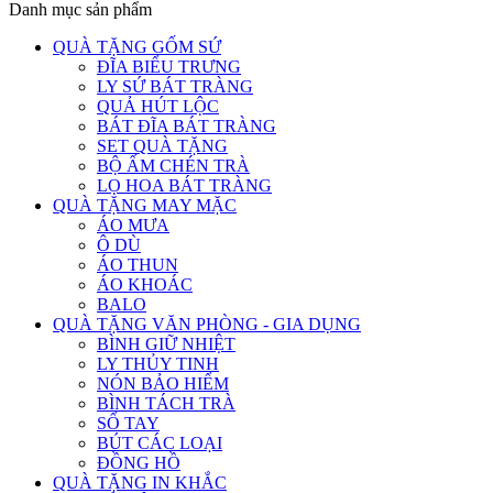
Danh mục sản phẩm
QUÀ TẶNG GỐM SỨ
ĐĨA BIỂU TRƯNG
LY SỨ BÁT TRÀNG
QUẢ HÚT LỘC
BÁT ĐĨA BÁT TRÀNG
SET QUÀ TẶNG
BỘ ẤM CHÉN TRÀ
LỌ HOA BÁT TRÀNG
QUÀ TẶNG MAY MẶC
ÁO MƯA
Ô DÙ
ÁO THUN
ÁO KHOÁC
BALO
QUÀ TẶNG VĂN PHÒNG - GIA DỤNG
BÌNH GIỮ NHIỆT
LY THỦY TINH
NÓN BẢO HIỂM
BÌNH TÁCH TRÀ
SỔ TAY
BÚT CÁC LOẠI
ĐỒNG HỒ
QUÀ TẶNG IN KHẮC