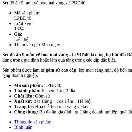
Set đồ ăn 9 món vẽ hoa mai vàng - LPBD40
Mã sản phẩm:
LPBD40
Lượt xem:
1324
Giá:
Liên hệ
Thêm vào giỏ
Mua ngay
Set đồ ăn 9 món vẽ hoa mai vàng - LPBD40
là dòng
bộ bát đĩa B
dụng trong gia đình hoặc làm quà tặng trong các dịp đặc biệt.
Sản phẩm được làm từ
gốm sứ cao cấp
, lớp men sáng mịn, độ bền c
tặng doanh nghiệp.
Mã sản phẩm:
LPBD40
Thành phần:
6 chén, 1 tô, 2 đĩa
Chất liệu:
Gốm sứ
Xuất xứ:
Bát Tràng – Gia Lâm – Hà Nội
Trang trí:
Họa tiết hoa mai vàng vẽ tay
Công dụng:
Bộ đồ ăn gia đình, quà tặng doanh nghiệp, quà tặn
Thông tin sản phẩm
Bình luận