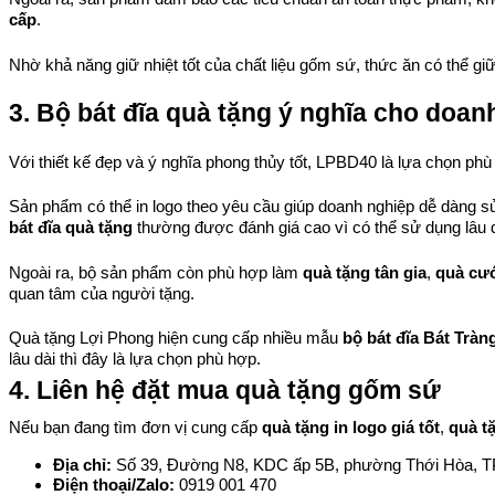
cấp
.
Nhờ khả năng giữ nhiệt tốt của chất liệu gốm sứ, thức ăn có thể gi
3. Bộ bát đĩa quà tặng ý nghĩa cho doanh
Với thiết kế đẹp và ý nghĩa phong thủy tốt, LPBD40 là lựa chọn ph
Sản phẩm có thể in logo theo yêu cầu giúp doanh nghiệp dễ dàng s
bát đĩa quà tặng
 thường được đánh giá cao vì có thể sử dụng lâu d
Ngoài ra, bộ sản phẩm còn phù hợp làm 
quà tặng tân gia
, 
quà cư
quan tâm của người tặng.
Quà tặng Lợi Phong hiện cung cấp nhiều mẫu 
bộ bát đĩa Bát Trà
lâu dài thì đây là lựa chọn phù hợp.
4. Liên hệ đặt mua quà tặng gốm sứ
Nếu bạn đang tìm đơn vị cung cấp 
quà tặng in logo giá tốt
, 
quà t
Địa chỉ: 
Số 39, Đường N8, KDC ấp 5B, phường Thới Hòa, 
Điện thoại/Zalo: 
0919 001 470