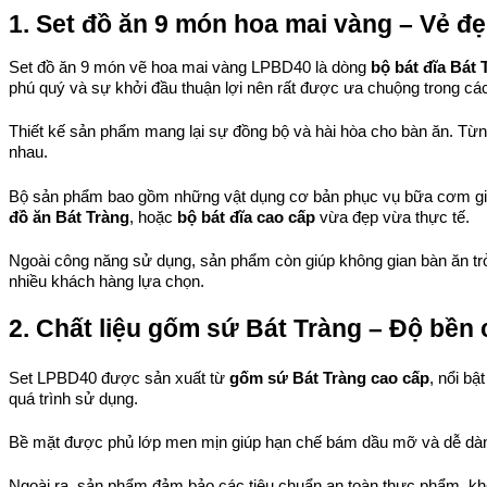
1. Set đồ ăn 9 món hoa mai vàng – Vẻ đ
Set đồ ăn 9 món vẽ hoa mai vàng LPBD40 là dòng 
bộ bát đĩa Bát 
phú quý và sự khởi đầu thuận lợi nên rất được ưa chuộng trong cá
Thiết kế sản phẩm mang lại sự đồng bộ và hài hòa cho bàn ăn. Từng 
nhau.
Bộ sản phẩm bao gồm những vật dụng cơ bản phục vụ bữa cơm gia 
đồ ăn Bát Tràng
, hoặc 
bộ bát đĩa cao cấp
 vừa đẹp vừa thực tế.
Ngoài công năng sử dụng, sản phẩm còn giúp không gian bàn ăn tr
nhiều khách hàng lựa chọn.
2. Chất liệu gốm sứ Bát Tràng – Độ bền 
Set LPBD40 được sản xuất từ 
gốm sứ Bát Tràng cao cấp
, nổi bậ
quá trình sử dụng.
Bề mặt được phủ lớp men mịn giúp hạn chế bám dầu mỡ và dễ dàn
Ngoài ra, sản phẩm đảm bảo các tiêu chuẩn an toàn thực phẩm, kh