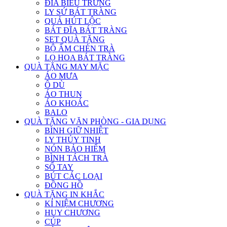
ĐĨA BIỂU TRƯNG
LY SỨ BÁT TRÀNG
QUẢ HÚT LỘC
BÁT ĐĨA BÁT TRÀNG
SET QUÀ TẶNG
BỘ ẤM CHÉN TRÀ
LỌ HOA BÁT TRÀNG
QUÀ TẶNG MAY MẶC
ÁO MƯA
Ô DÙ
ÁO THUN
ÁO KHOÁC
BALO
QUÀ TẶNG VĂN PHÒNG - GIA DỤNG
BÌNH GIỮ NHIỆT
LY THỦY TINH
NÓN BẢO HIỂM
BÌNH TÁCH TRÀ
SỔ TAY
BÚT CÁC LOẠI
ĐỒNG HỒ
QUÀ TẶNG IN KHẮC
KỈ NIỆM CHƯƠNG
HUY CHƯƠNG
CÚP