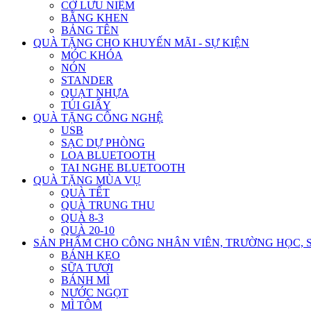
CỜ LƯU NIỆM
BẰNG KHEN
BẢNG TÊN
QUÀ TẶNG CHO KHUYẾN MÃI - SỰ KIỆN
MÓC KHÓA
NÓN
STANDER
QUẠT NHỰA
TÚI GIẤY
QUÀ TẶNG CÔNG NGHỆ
USB
SẠC DỰ PHÒNG
LOA BLUETOOTH
TAI NGHE BLUETOOTH
QUÀ TẶNG MÙA VỤ
QUÀ TẾT
QUÀ TRUNG THU
QUÀ 8-3
QUÀ 20-10
SẢN PHẨM CHO CÔNG NHÂN VIÊN, TRƯỜNG HỌC, 
BÁNH KẸO
SỮA TƯƠI
BÁNH MÌ
NƯỚC NGỌT
MÌ TÔM