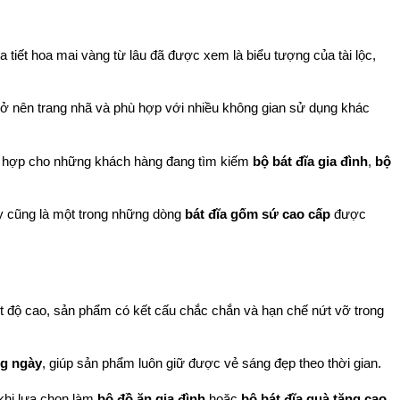
 tiết hoa mai vàng từ lâu đã được xem là biểu tượng của tài lộc, 
trở nên trang nhã và phù hợp với nhiều không gian sử dụng khác 
ù hợp cho những khách hàng đang tìm kiếm 
bộ bát đĩa gia đình
, 
bộ 
y cũng là một trong những dòng 
bát đĩa gốm sứ cao cấp
 được 
iệt độ cao, sản phẩm có kết cấu chắc chắn và hạn chế nứt vỡ trong 
ng ngày
, giúp sản phẩm luôn giữ được vẻ sáng đẹp theo thời gian.
hi lựa chọn làm 
bộ đồ ăn gia đình
 hoặc 
bộ bát đĩa quà tặng cao 