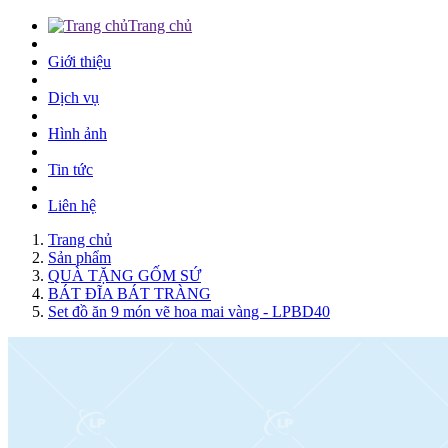
Trang chủ
Giới thiệu
Dịch vụ
Hình ảnh
Tin tức
Liên hệ
Trang chủ
Sản phẩm
QUÀ TẶNG GỐM SỨ
BÁT ĐĨA BÁT TRÀNG
Set đồ ăn 9 món vẽ hoa mai vàng - LPBD40