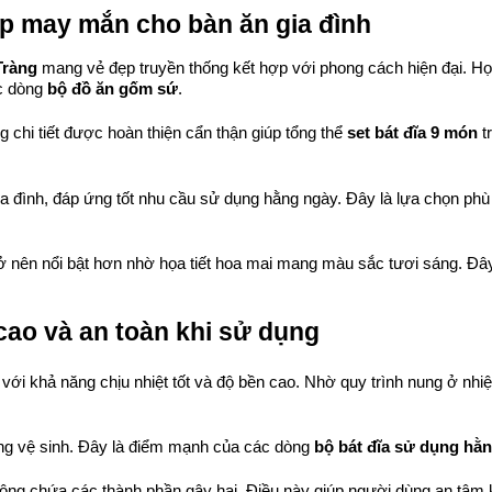
ẹp may mắn cho bàn ăn gia đình
Tràng
 mang vẻ đẹp truyền thống kết hợp với phong cách hiện đại. Họa
c dòng 
bộ đồ ăn gốm sứ
.
chi tiết được hoàn thiện cẩn thận giúp tổng thể 
set bát đĩa 9 món
 
đình, đáp ứng tốt nhu cầu sử dụng hằng ngày. Đây là lựa chọn ph
ở nên nổi bật hơn nhờ họa tiết hoa mai mang màu sắc tươi sáng. Đâ
cao và an toàn khi sử dụng
t với khả năng chịu nhiệt tốt và độ bền cao. Nhờ quy trình nung ở nh
g vệ sinh. Đây là điểm mạnh của các dòng 
bộ bát đĩa sử dụng hằ
ông chứa các thành phần gây hại. Điều này giúp người dùng an tâm k