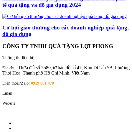
tế quà tặng và đồ gia dụng 2024
Cơ hội giao thương cho các doanh nghiệp quà tặng,
đồ gia dụng
CÔNG TY TNHH QUÀ TẶNG LỢI PHONG
Thông tin liên hệ
Thửa đất số 5580, tờ bản đồ số 47, Khu DC ấp 5B, Phường
Địa chỉ:
Thới Hòa, Thành phố Hồ Chí Minh, Việt Nam
Điện thoại/Zalo:
0919 001 470
Email:
quatangloiphong@gmail.com
Website:
quatangloiphong.com