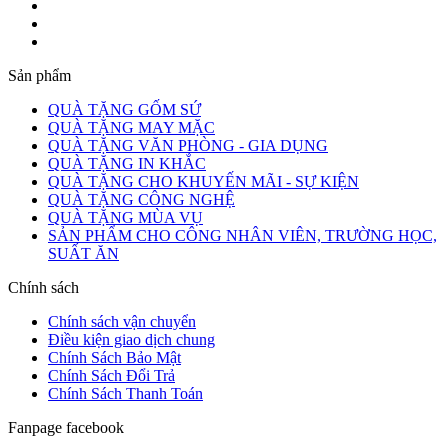
Sản phẩm
QUÀ TẶNG GỐM SỨ
QUÀ TẶNG MAY MẶC
QUÀ TẶNG VĂN PHÒNG - GIA DỤNG
QUÀ TẶNG IN KHẮC
QUÀ TẶNG CHO KHUYẾN MÃI - SỰ KIỆN
QUÀ TẶNG CÔNG NGHỆ
QUÀ TẶNG MÙA VỤ
SẢN PHẨM CHO CÔNG NHÂN VIÊN, TRƯỜNG HỌC,
SUẤT ĂN
Chính sách
Chính sách vận chuyển
Điều kiện giao dịch chung
Chính Sách Bảo Mật
Chính Sách Đổi Trả
Chính Sách Thanh Toán
Fanpage facebook