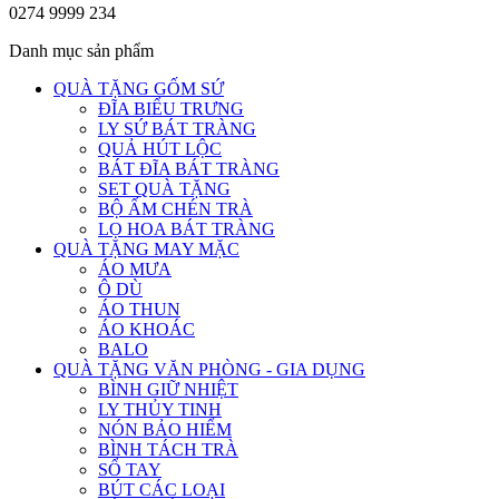
0274 9999 234
Danh mục sản phẩm
QUÀ TẶNG GỐM SỨ
ĐĨA BIỂU TRƯNG
LY SỨ BÁT TRÀNG
QUẢ HÚT LỘC
BÁT ĐĨA BÁT TRÀNG
SET QUÀ TẶNG
BỘ ẤM CHÉN TRÀ
LỌ HOA BÁT TRÀNG
QUÀ TẶNG MAY MẶC
ÁO MƯA
Ô DÙ
ÁO THUN
ÁO KHOÁC
BALO
QUÀ TẶNG VĂN PHÒNG - GIA DỤNG
BÌNH GIỮ NHIỆT
LY THỦY TINH
NÓN BẢO HIỂM
BÌNH TÁCH TRÀ
SỔ TAY
BÚT CÁC LOẠI