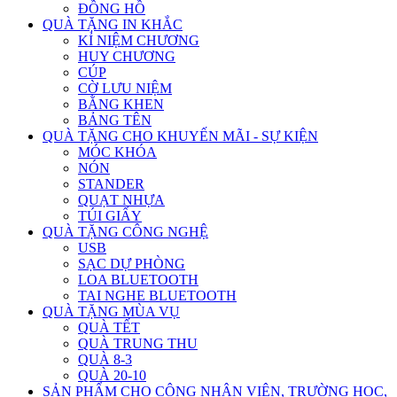
ĐỒNG HỒ
QUÀ TẶNG IN KHẮC
KỈ NIỆM CHƯƠNG
HUY CHƯƠNG
CÚP
CỜ LƯU NIỆM
BẰNG KHEN
BẢNG TÊN
QUÀ TẶNG CHO KHUYẾN MÃI - SỰ KIỆN
MÓC KHÓA
NÓN
STANDER
QUẠT NHỰA
TÚI GIẤY
QUÀ TẶNG CÔNG NGHỆ
USB
SẠC DỰ PHÒNG
LOA BLUETOOTH
TAI NGHE BLUETOOTH
QUÀ TẶNG MÙA VỤ
QUÀ TẾT
QUÀ TRUNG THU
QUÀ 8-3
QUÀ 20-10
SẢN PHẨM CHO CÔNG NHÂN VIÊN, TRƯỜNG HỌC,