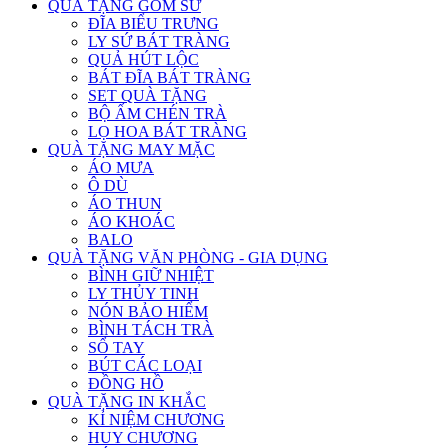
QUÀ TẶNG GỐM SỨ
ĐĨA BIỂU TRƯNG
LY SỨ BÁT TRÀNG
QUẢ HÚT LỘC
BÁT ĐĨA BÁT TRÀNG
SET QUÀ TẶNG
BỘ ẤM CHÉN TRÀ
LỌ HOA BÁT TRÀNG
QUÀ TẶNG MAY MẶC
ÁO MƯA
Ô DÙ
ÁO THUN
ÁO KHOÁC
BALO
QUÀ TẶNG VĂN PHÒNG - GIA DỤNG
BÌNH GIỮ NHIỆT
LY THỦY TINH
NÓN BẢO HIỂM
BÌNH TÁCH TRÀ
SỔ TAY
BÚT CÁC LOẠI
ĐỒNG HỒ
QUÀ TẶNG IN KHẮC
KỈ NIỆM CHƯƠNG
HUY CHƯƠNG