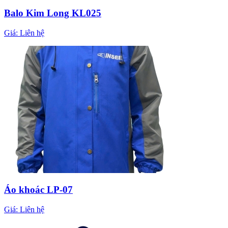
Balo Kim Long KL025
Giá:
Liên hệ
Áo khoác LP-07
Giá:
Liên hệ