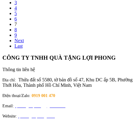
3
4
5
6
7
8
9
Next
Last
CÔNG TY TNHH QUÀ TẶNG LỢI PHONG
Thông tin liên hệ
Thửa đất số 5580, tờ bản đồ số 47, Khu DC ấp 5B, Phường
Địa chỉ:
Thới Hòa, Thành phố Hồ Chí Minh, Việt Nam
Điện thoại/Zalo:
0919 001 470
Email:
quatangloiphong@gmail.com
Website:
quatangloiphong.com