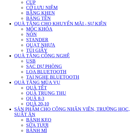
CÚP
CỜ LƯU NIỆM
BẰNG KHEN
BẢNG TÊN
QUÀ TẶNG CHO KHUYẾN MÃI - SỰ KIỆN
MÓC KHÓA
NÓN
STANDER
QUẠT NHỰA
TÚI GIẤY
QUÀ TẶNG CÔNG NGHỆ
USB
SẠC DỰ PHÒNG
LOA BLUETOOTH
TAI NGHE BLUETOOTH
QUÀ TẶNG MÙA VỤ
QUÀ TẾT
QUÀ TRUNG THU
QUÀ 8-3
QUÀ 20-10
SẢN PHẨM CHO CÔNG NHÂN VIÊN, TRƯỜNG HỌC,
SUẤT ĂN
BÁNH KẸO
SỮA TƯƠI
BÁNH MÌ