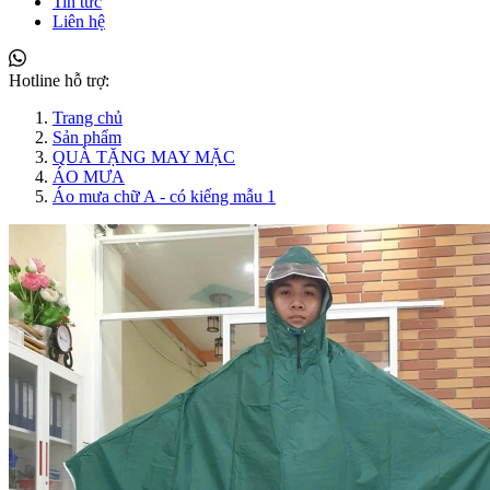
Tin tức
Liên hệ
Hotline hỗ trợ:
Trang chủ
Sản phẩm
QUÀ TẶNG MAY MẶC
ÁO MƯA
Áo mưa chữ A - có kiếng mẫu 1