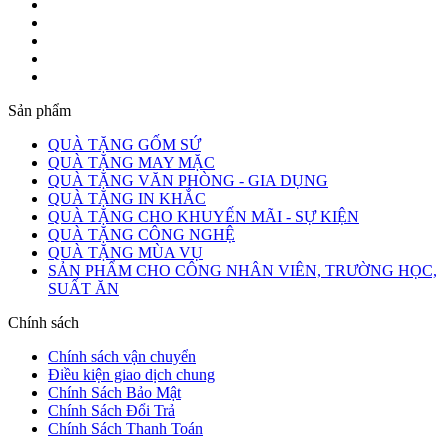
Sản phẩm
QUÀ TẶNG GỐM SỨ
QUÀ TẶNG MAY MẶC
QUÀ TẶNG VĂN PHÒNG - GIA DỤNG
QUÀ TẶNG IN KHẮC
QUÀ TẶNG CHO KHUYẾN MÃI - SỰ KIỆN
QUÀ TẶNG CÔNG NGHỆ
QUÀ TẶNG MÙA VỤ
SẢN PHẨM CHO CÔNG NHÂN VIÊN, TRƯỜNG HỌC,
SUẤT ĂN
Chính sách
Chính sách vận chuyển
Điều kiện giao dịch chung
Chính Sách Bảo Mật
Chính Sách Đổi Trả
Chính Sách Thanh Toán