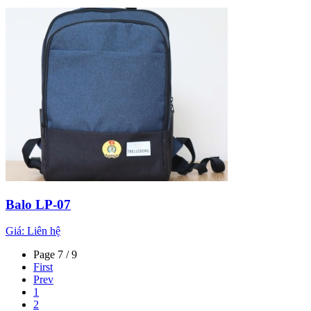
Balo LP-07
Giá:
Liên hệ
Page 7 / 9
First
Prev
1
2