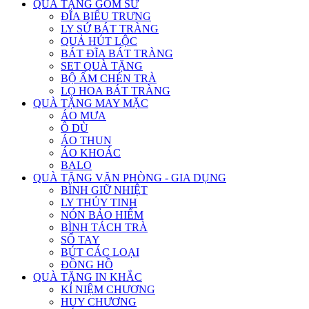
QUÀ TẶNG GỐM SỨ
ĐĨA BIỂU TRƯNG
LY SỨ BÁT TRÀNG
QUẢ HÚT LỘC
BÁT ĐĨA BÁT TRÀNG
SET QUÀ TẶNG
BỘ ẤM CHÉN TRÀ
LỌ HOA BÁT TRÀNG
QUÀ TẶNG MAY MẶC
ÁO MƯA
Ô DÙ
ÁO THUN
ÁO KHOÁC
BALO
QUÀ TẶNG VĂN PHÒNG - GIA DỤNG
BÌNH GIỮ NHIỆT
LY THỦY TINH
NÓN BẢO HIỂM
BÌNH TÁCH TRÀ
SỔ TAY
BÚT CÁC LOẠI
ĐỒNG HỒ
QUÀ TẶNG IN KHẮC
KỈ NIỆM CHƯƠNG
HUY CHƯƠNG