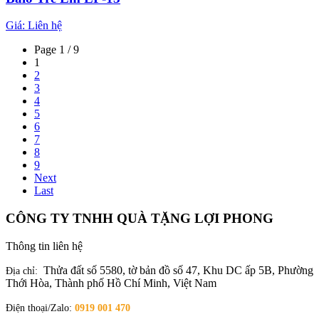
Giá:
Liên hệ
Page 1 / 9
1
2
3
4
5
6
7
8
9
Next
Last
CÔNG TY TNHH QUÀ TẶNG LỢI PHONG
Thông tin liên hệ
Thửa đất số 5580, tờ bản đồ số 47, Khu DC ấp 5B, Phường
Địa chỉ:
Thới Hòa, Thành phố Hồ Chí Minh, Việt Nam
Điện thoại/Zalo:
0919 001 470