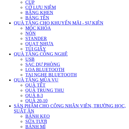
CÚP
CỜ LƯU NIỆM
BẰNG KHEN
BẢNG TÊN
QUÀ TẶNG CHO KHUYẾN MÃI - SỰ KIỆN
MÓC KHÓA
NÓN
STANDER
QUẠT NHỰA
TÚI GIẤY
QUÀ TẶNG CÔNG NGHỆ
USB
SẠC DỰ PHÒNG
LOA BLUETOOTH
TAI NGHE BLUETOOTH
QUÀ TẶNG MÙA VỤ
QUÀ TẾT
QUÀ TRUNG THU
QUÀ 8-3
QUÀ 20-10
SẢN PHẨM CHO CÔNG NHÂN VIÊN, TRƯỜNG HỌC,
SUẤT ĂN
BÁNH KẸO
SỮA TƯƠI
BÁNH MÌ