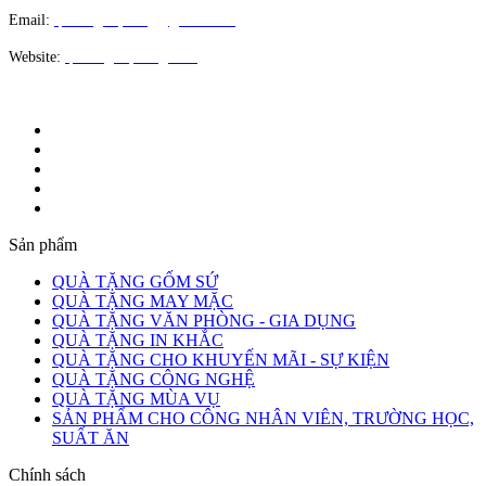
Email:
quatangloiphong@gmail.com
Website:
quatangloiphong.com
Sản phẩm
QUÀ TẶNG GỐM SỨ
QUÀ TẶNG MAY MẶC
QUÀ TẶNG VĂN PHÒNG - GIA DỤNG
QUÀ TẶNG IN KHẮC
QUÀ TẶNG CHO KHUYẾN MÃI - SỰ KIỆN
QUÀ TẶNG CÔNG NGHỆ
QUÀ TẶNG MÙA VỤ
SẢN PHẨM CHO CÔNG NHÂN VIÊN, TRƯỜNG HỌC,
SUẤT ĂN
Chính sách