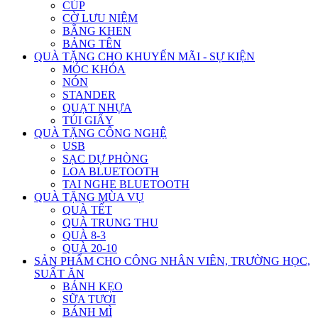
CÚP
CỜ LƯU NIỆM
BẰNG KHEN
BẢNG TÊN
QUÀ TẶNG CHO KHUYẾN MÃI - SỰ KIỆN
MÓC KHÓA
NÓN
STANDER
QUẠT NHỰA
TÚI GIẤY
QUÀ TẶNG CÔNG NGHỆ
USB
SẠC DỰ PHÒNG
LOA BLUETOOTH
TAI NGHE BLUETOOTH
QUÀ TẶNG MÙA VỤ
QUÀ TẾT
QUÀ TRUNG THU
QUÀ 8-3
QUÀ 20-10
SẢN PHẨM CHO CÔNG NHÂN VIÊN, TRƯỜNG HỌC,
SUẤT ĂN
BÁNH KẸO
SỮA TƯƠI
BÁNH MÌ