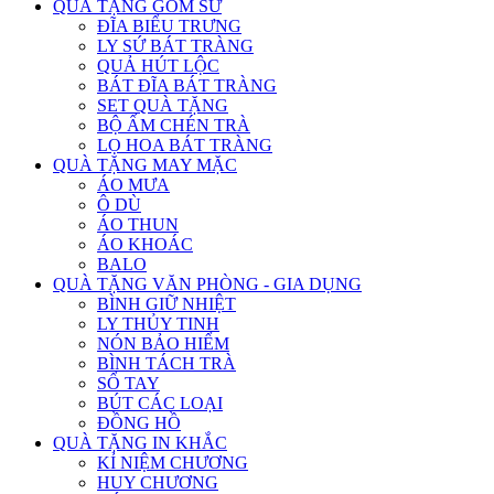
QUÀ TẶNG GỐM SỨ
ĐĨA BIỂU TRƯNG
LY SỨ BÁT TRÀNG
QUẢ HÚT LỘC
BÁT ĐĨA BÁT TRÀNG
SET QUÀ TẶNG
BỘ ẤM CHÉN TRÀ
LỌ HOA BÁT TRÀNG
QUÀ TẶNG MAY MẶC
ÁO MƯA
Ô DÙ
ÁO THUN
ÁO KHOÁC
BALO
QUÀ TẶNG VĂN PHÒNG - GIA DỤNG
BÌNH GIỮ NHIỆT
LY THỦY TINH
NÓN BẢO HIỂM
BÌNH TÁCH TRÀ
SỔ TAY
BÚT CÁC LOẠI
ĐỒNG HỒ
QUÀ TẶNG IN KHẮC
KỈ NIỆM CHƯƠNG
HUY CHƯƠNG