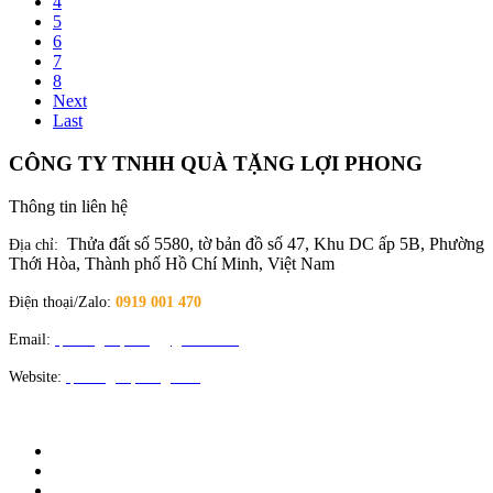
4
5
6
7
8
Next
Last
CÔNG TY TNHH QUÀ TẶNG LỢI PHONG
Thông tin liên hệ
Thửa đất số 5580, tờ bản đồ số 47, Khu DC ấp 5B, Phường
Địa chỉ:
Thới Hòa, Thành phố Hồ Chí Minh, Việt Nam
Điện thoại/Zalo:
0919 001 470
Email:
quatangloiphong@gmail.com
Website:
quatangloiphong.com