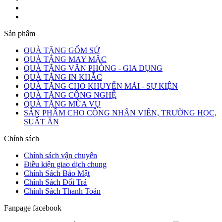
Sản phẩm
QUÀ TẶNG GỐM SỨ
QUÀ TẶNG MAY MẶC
QUÀ TẶNG VĂN PHÒNG - GIA DỤNG
QUÀ TẶNG IN KHẮC
QUÀ TẶNG CHO KHUYẾN MÃI - SỰ KIỆN
QUÀ TẶNG CÔNG NGHỆ
QUÀ TẶNG MÙA VỤ
SẢN PHẨM CHO CÔNG NHÂN VIÊN, TRƯỜNG HỌC,
SUẤT ĂN
Chính sách
Chính sách vận chuyển
Điều kiện giao dịch chung
Chính Sách Bảo Mật
Chính Sách Đổi Trả
Chính Sách Thanh Toán
Fanpage facebook