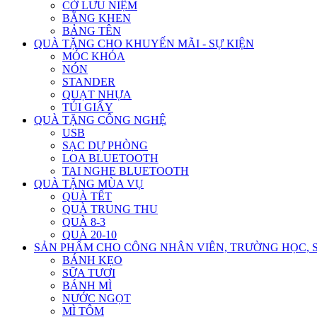
CỜ LƯU NIỆM
BẰNG KHEN
BẢNG TÊN
QUÀ TẶNG CHO KHUYẾN MÃI - SỰ KIỆN
MÓC KHÓA
NÓN
STANDER
QUẠT NHỰA
TÚI GIẤY
QUÀ TẶNG CÔNG NGHỆ
USB
SẠC DỰ PHÒNG
LOA BLUETOOTH
TAI NGHE BLUETOOTH
QUÀ TẶNG MÙA VỤ
QUÀ TẾT
QUÀ TRUNG THU
QUÀ 8-3
QUÀ 20-10
SẢN PHẨM CHO CÔNG NHÂN VIÊN, TRƯỜNG HỌC, 
BÁNH KẸO
SỮA TƯƠI
BÁNH MÌ
NƯỚC NGỌT
MÌ TÔM