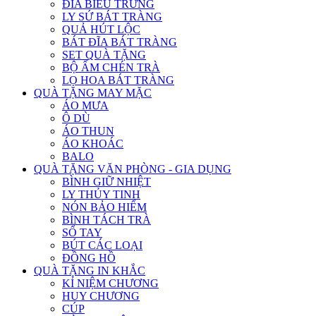
ĐĨA BIỂU TRƯNG
LY SỨ BÁT TRÀNG
QUẢ HÚT LỘC
BÁT ĐĨA BÁT TRÀNG
SET QUÀ TẶNG
BỘ ẤM CHÉN TRÀ
LỌ HOA BÁT TRÀNG
QUÀ TẶNG MAY MẶC
ÁO MƯA
Ô DÙ
ÁO THUN
ÁO KHOÁC
BALO
QUÀ TẶNG VĂN PHÒNG - GIA DỤNG
BÌNH GIỮ NHIỆT
LY THỦY TINH
NÓN BẢO HIỂM
BÌNH TÁCH TRÀ
SỔ TAY
BÚT CÁC LOẠI
ĐỒNG HỒ
QUÀ TẶNG IN KHẮC
KỈ NIỆM CHƯƠNG
HUY CHƯƠNG
CÚP