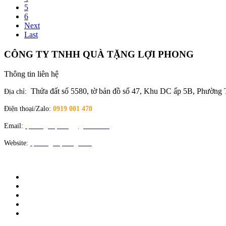
5
6
Next
Last
CÔNG TY TNHH QUÀ TẶNG LỢI PHONG
Thông tin liên hệ
Thửa đất số 5580, tờ bản đồ số 47, Khu DC ấp 5B, Phường
Địa chỉ:
Điện thoại/Zalo:
0919 001 470
Email:
quatangloiphong@gmail.com
Website:
quatangloiphong.com