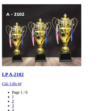
LP A-2102
Giá:
Liên hệ
Page 1 / 6
1
2
3
4