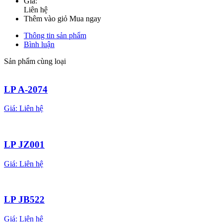
Giá:
Liên hệ
Thêm vào giỏ
Mua ngay
Thông tin sản phẩm
Bình luận
Sản phẩm cùng loại
LP A-2074
Giá:
Liên hệ
LP JZ001
Giá:
Liên hệ
LP JB522
Giá:
Liên hệ