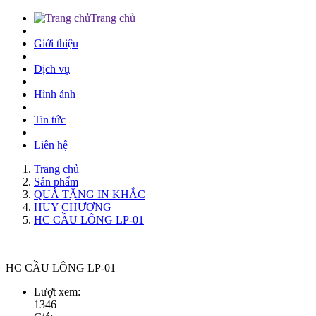
Trang chủ
Giới thiệu
Dịch vụ
Hình ảnh
Tin tức
Liên hệ
Trang chủ
Sản phẩm
QUÀ TẶNG IN KHẮC
HUY CHƯƠNG
HC CẦU LÔNG LP-01
HC CẦU LÔNG LP-01
Lượt xem:
1346