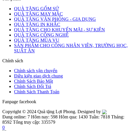
QUÀ TẶNG GỐM SỨ
QUÀ TẶNG MAY MẶC
QUÀ TẶNG VĂN PHÒNG - GIA DỤNG
QUÀ TẶNG IN KHẮC
QUÀ TẶNG CHO KHUYẾN MÃI - SỰ KIỆN
QUÀ TẶNG CÔNG NGHỆ
QUÀ TẶNG MÙA VỤ
SẢN PHẨM CHO CÔNG NHÂN VIÊN, TRƯỜNG HỌC,
SUẤT ĂN
Chính sách
Chính sách vận chuyển
Điều kiện giao dịch chung
Chính Sách Bảo Mật
Chính Sách Đổi Trả
Chính Sách Thanh Toán
Fanpage facebook
Copyright © 2024 Quà tặng Lợi Phong. Designed by
Đang online: 7
Hôm nay: 598
Hôm qua: 1430
Tuần: 7818
Tháng:
8592
Tổng truy cập: 335579
0