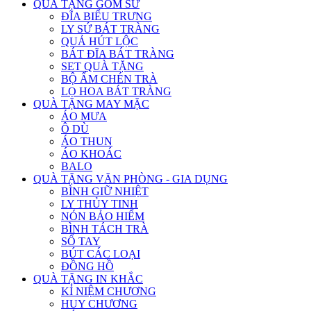
QUÀ TẶNG GỐM SỨ
ĐĨA BIỂU TRƯNG
LY SỨ BÁT TRÀNG
QUẢ HÚT LỘC
BÁT ĐĨA BÁT TRÀNG
SET QUÀ TẶNG
BỘ ẤM CHÉN TRÀ
LỌ HOA BÁT TRÀNG
QUÀ TẶNG MAY MẶC
ÁO MƯA
Ô DÙ
ÁO THUN
ÁO KHOÁC
BALO
QUÀ TẶNG VĂN PHÒNG - GIA DỤNG
BÌNH GIỮ NHIỆT
LY THỦY TINH
NÓN BẢO HIỂM
BÌNH TÁCH TRÀ
SỔ TAY
BÚT CÁC LOẠI
ĐỒNG HỒ
QUÀ TẶNG IN KHẮC
KỈ NIỆM CHƯƠNG
HUY CHƯƠNG