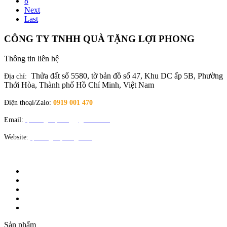
8
Next
Last
CÔNG TY TNHH QUÀ TẶNG LỢI PHONG
Thông tin liên hệ
Thửa đất số 5580, tờ bản đồ số 47, Khu DC ấp 5B, Phường
Địa chỉ:
Thới Hòa, Thành phố Hồ Chí Minh, Việt Nam
Điện thoại/Zalo:
0919 001 470
Email:
quatangloiphong@gmail.com
Website:
quatangloiphong.com
Sản phẩm