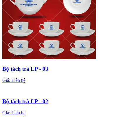
Bộ tách trà LP - 03
Giá:
Liên hệ
Bộ tách trà LP - 02
Giá:
Liên hệ