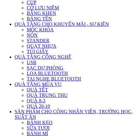
CÚP
CỜ LƯU NIỆM
BẰNG KHEN
BẢNG TÊN
QUÀ TẶNG CHO KHUYẾN MÃI - SỰ KIỆN
MÓC KHÓA
NÓN
STANDER
QUẠT NHỰA
TÚI GIẤY
QUÀ TẶNG CÔNG NGHỆ
USB
SẠC DỰ PHÒNG
LOA BLUETOOTH
TAI NGHE BLUETOOTH
QUÀ TẶNG MÙA VỤ
QUÀ TẾT
QUÀ TRUNG THU
QUÀ 8-3
QUÀ 20-10
SẢN PHẨM CHO CÔNG NHÂN VIÊN, TRƯỜNG HỌC,
SUẤT ĂN
BÁNH KẸO
SỮA TƯƠI
BÁNH MÌ