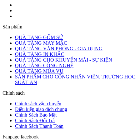
Sản phẩm
QUÀ TẶNG GỐM SỨ
QUÀ TẶNG MAY MẶC
QUÀ TẶNG VĂN PHÒNG - GIA DỤNG
QUÀ TẶNG IN KHẮC
QUÀ TẶNG CHO KHUYẾN MÃI - SỰ KIỆN
QUÀ TẶNG CÔNG NGHỆ
QUÀ TẶNG MÙA VỤ
SẢN PHẨM CHO CÔNG NHÂN VIÊN, TRƯỜNG HỌC,
SUẤT ĂN
Chính sách
Chính sách vận chuyển
Điều kiện giao dịch chung
Chính Sách Bảo Mật
Chính Sách Đổi Trả
Chính Sách Thanh Toán
Fanpage facebook