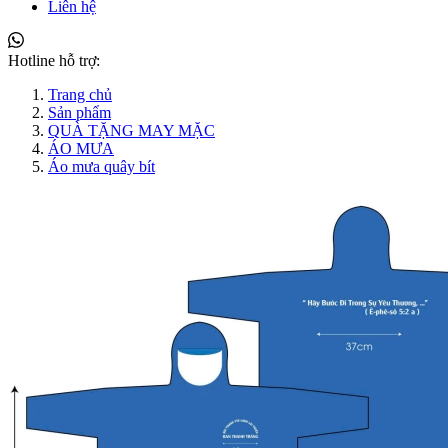
Liên hệ
Hotline hỗ trợ:
Trang chủ
Sản phẩm
QUÀ TẶNG MAY MẶC
ÁO MƯA
Áo mưa quây bít