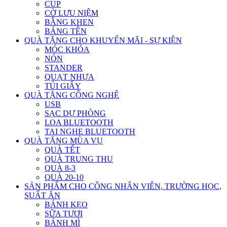
CÚP
CỜ LƯU NIỆM
BẰNG KHEN
BẢNG TÊN
QUÀ TẶNG CHO KHUYẾN MÃI - SỰ KIỆN
MÓC KHÓA
NÓN
STANDER
QUẠT NHỰA
TÚI GIẤY
QUÀ TẶNG CÔNG NGHỆ
USB
SẠC DỰ PHÒNG
LOA BLUETOOTH
TAI NGHE BLUETOOTH
QUÀ TẶNG MÙA VỤ
QUÀ TẾT
QUÀ TRUNG THU
QUÀ 8-3
QUÀ 20-10
SẢN PHẨM CHO CÔNG NHÂN VIÊN, TRƯỜNG HỌC,
SUẤT ĂN
BÁNH KẸO
SỮA TƯƠI
BÁNH MÌ