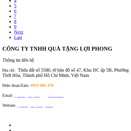
4
5
6
7
8
9
Next
Last
CÔNG TY TNHH QUÀ TẶNG LỢI PHONG
Thông tin liên hệ
Thửa đất số 5580, tờ bản đồ số 47, Khu DC ấp 5B, Phường
Địa chỉ:
Thới Hòa, Thành phố Hồ Chí Minh, Việt Nam
Điện thoại/Zalo:
0919 001 470
Email:
quatangloiphong@gmail.com
Website:
quatangloiphong.com