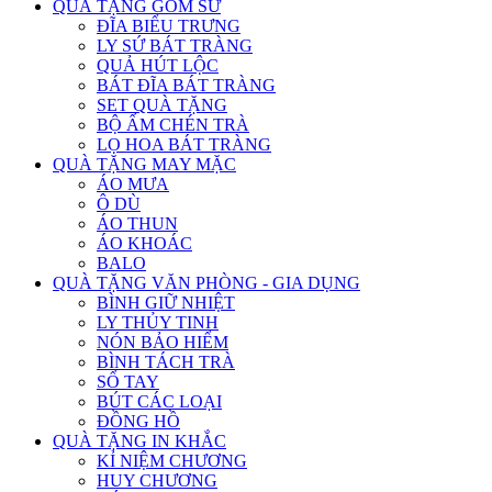
QUÀ TẶNG GỐM SỨ
ĐĨA BIỂU TRƯNG
LY SỨ BÁT TRÀNG
QUẢ HÚT LỘC
BÁT ĐĨA BÁT TRÀNG
SET QUÀ TẶNG
BỘ ẤM CHÉN TRÀ
LỌ HOA BÁT TRÀNG
QUÀ TẶNG MAY MẶC
ÁO MƯA
Ô DÙ
ÁO THUN
ÁO KHOÁC
BALO
QUÀ TẶNG VĂN PHÒNG - GIA DỤNG
BÌNH GIỮ NHIỆT
LY THỦY TINH
NÓN BẢO HIỂM
BÌNH TÁCH TRÀ
SỔ TAY
BÚT CÁC LOẠI
ĐỒNG HỒ
QUÀ TẶNG IN KHẮC
KỈ NIỆM CHƯƠNG
HUY CHƯƠNG