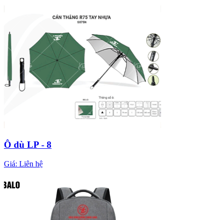
Ô dù LP - 8
Giá:
Liên hệ