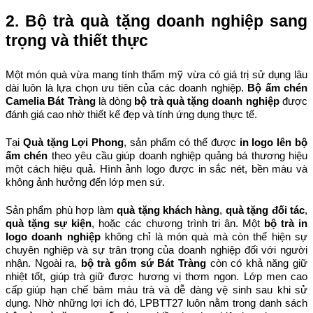
2. Bộ trà quà tặng doanh nghiệp sang 
trọng và thiết thực
Một món quà vừa mang tính thẩm mỹ vừa có giá trị sử dụng lâu 
dài luôn là lựa chọn ưu tiên của các doanh nghiệp. 
Bộ ấm chén 
Camelia Bát Tràng
 là dòng 
bộ trà quà tặng doanh nghiệp
 được 
đánh giá cao nhờ thiết kế đẹp và tính ứng dụng thực tế.
Tại 
Quà tặng Lợi Phong
, sản phẩm có thể được 
in logo lên bộ 
ấm chén
 theo yêu cầu giúp doanh nghiệp quảng bá thương hiệu 
một cách hiệu quả. Hình ảnh logo được in sắc nét, bền màu và 
không ảnh hưởng đến lớp men sứ.
Sản phẩm phù hợp làm 
quà tặng khách hàng
, 
quà tặng đối tác
, 
quà tặng sự kiện
, hoặc các chương trình tri ân. Một 
bộ trà in 
logo doanh nghiệp
 không chỉ là món quà mà còn thể hiện sự 
chuyên nghiệp và sự trân trọng của doanh nghiệp đối với người 
nhận. Ngoài ra, 
bộ trà gốm sứ Bát Tràng
 còn có khả năng giữ 
nhiệt tốt, giúp trà giữ được hương vị thơm ngon. Lớp men cao 
cấp giúp hạn chế bám màu trà và dễ dàng vệ sinh sau khi sử 
dụng. Nhờ những lợi ích đó, LPBTT27 luôn nằm trong danh sách 