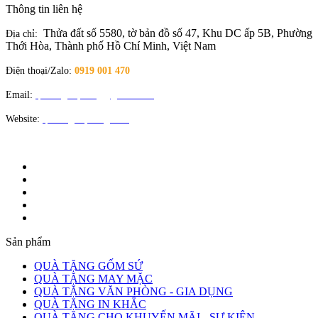
Thông tin liên hệ
Thửa đất số 5580, tờ bản đồ số 47, Khu DC ấp 5B, Phường
Địa chỉ:
Thới Hòa, Thành phố Hồ Chí Minh, Việt Nam
Điện thoại/Zalo:
0919 001 470
Email:
quatangloiphong@gmail.com
Website:
quatangloiphong.com
Sản phẩm
QUÀ TẶNG GỐM SỨ
QUÀ TẶNG MAY MẶC
QUÀ TẶNG VĂN PHÒNG - GIA DỤNG
QUÀ TẶNG IN KHẮC
QUÀ TẶNG CHO KHUYẾN MÃI - SỰ KIỆN