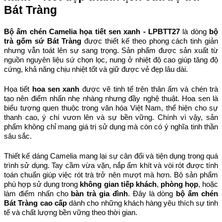
Bát Tràng
Bộ ấm chén Camelia họa tiết sen xanh - LPBTT27
 là dòng 
bộ 
trà gốm sứ Bát Tràng
 được thiết kế theo phong cách tinh giản 
nhưng vẫn toát lên sự sang trọng. Sản phẩm được sản xuất từ 
nguồn nguyên liệu sứ chọn lọc, nung ở nhiệt độ cao giúp tăng độ 
cứng, khả năng chịu nhiệt tốt và giữ được vẻ đẹp lâu dài.
Họa tiết 
hoa sen xanh
 được vẽ tinh tế trên thân ấm và chén trà 
tạo nên điểm nhấn nhẹ nhàng nhưng đầy nghệ thuật. Hoa sen là 
biểu tượng quen thuộc trong văn hóa Việt Nam, thể hiện cho sự 
thanh cao, ý chí vươn lên và sự bền vững. Chính vì vậy, sản 
phẩm không chỉ mang giá trị sử dụng mà còn có ý nghĩa tinh thần 
sâu sắc.
Thiết kế dáng Camelia mang lại sự cân đối và tiện dụng trong quá 
trình sử dụng. Tay cầm vừa vặn, nắp ấm khít và vòi rót được tính 
toán chuẩn giúp việc rót trà trở nên mượt mà hơn. Bộ sản phẩm 
phù hợp sử dụng trong 
không gian tiếp khách
, 
phòng họp
, hoặc 
làm điểm nhấn cho 
bàn trà gia đình
. Đây là dòng 
bộ ấm chén 
Bát Tràng cao cấp
 dành cho những khách hàng yêu thích sự tinh 
tế và chất lượng bền vững theo thời gian.