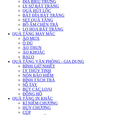
ĐĨA BIỂU TRƯNG
LY SỨ BÁT TRÀNG
QUẢ HÚT LỘC
BÁT ĐĨA BÁT TRÀNG
SET QUÀ TẶNG
BỘ ẤM CHÉN TRÀ
LỌ HOA BÁT TRÀNG
QUÀ TẶNG MAY MẶC
ÁO MƯA
Ô DÙ
ÁO THUN
ÁO KHOÁC
BALO
QUÀ TẶNG VĂN PHÒNG - GIA DỤNG
BÌNH GIỮ NHIỆT
LY THỦY TINH
NÓN BẢO HIỂM
BÌNH TÁCH TRÀ
SỔ TAY
BÚT CÁC LOẠI
ĐỒNG HỒ
QUÀ TẶNG IN KHẮC
KỈ NIỆM CHƯƠNG
HUY CHƯƠNG
CÚP