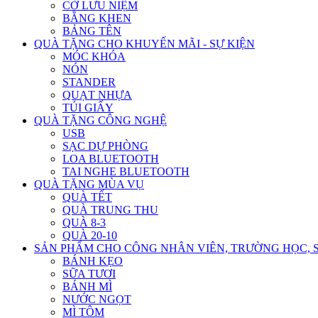
CỜ LƯU NIỆM
BẰNG KHEN
BẢNG TÊN
QUÀ TẶNG CHO KHUYẾN MÃI - SỰ KIỆN
MÓC KHÓA
NÓN
STANDER
QUẠT NHỰA
TÚI GIẤY
QUÀ TẶNG CÔNG NGHỆ
USB
SẠC DỰ PHÒNG
LOA BLUETOOTH
TAI NGHE BLUETOOTH
QUÀ TẶNG MÙA VỤ
QUÀ TẾT
QUÀ TRUNG THU
QUÀ 8-3
QUÀ 20-10
SẢN PHẨM CHO CÔNG NHÂN VIÊN, TRƯỜNG HỌC, 
BÁNH KẸO
SỮA TƯƠI
BÁNH MÌ
NƯỚC NGỌT
MÌ TÔM