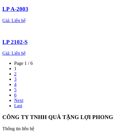
LP A-2003
Giá:
Liên hệ
LP 2102-S
Giá:
Liên hệ
Page 1 / 6
1
2
3
4
5
6
Next
Last
CÔNG TY TNHH QUÀ TẶNG LỢI PHONG
Thông tin liên hệ