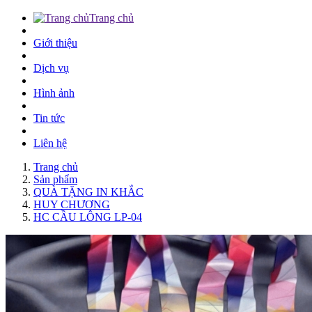
Trang chủ
Giới thiệu
Dịch vụ
Hình ảnh
Tin tức
Liên hệ
Trang chủ
Sản phẩm
QUÀ TẶNG IN KHẮC
HUY CHƯƠNG
HC CẦU LÔNG LP-04