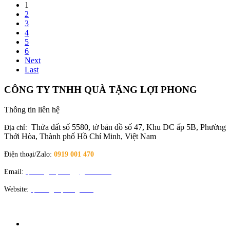
1
2
3
4
5
6
Next
Last
CÔNG TY TNHH QUÀ TẶNG LỢI PHONG
Thông tin liên hệ
Thửa đất số 5580, tờ bản đồ số 47, Khu DC ấp 5B, Phường
Địa chỉ:
Thới Hòa, Thành phố Hồ Chí Minh, Việt Nam
Điện thoại/Zalo:
0919 001 470
Email:
quatangloiphong@gmail.com
Website:
quatangloiphong.com