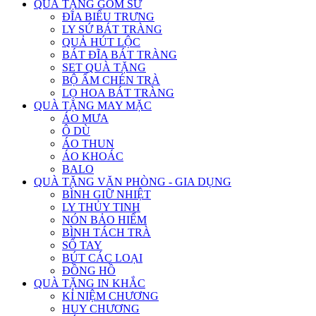
QUÀ TẶNG GỐM SỨ
ĐĨA BIỂU TRƯNG
LY SỨ BÁT TRÀNG
QUẢ HÚT LỘC
BÁT ĐĨA BÁT TRÀNG
SET QUÀ TẶNG
BỘ ẤM CHÉN TRÀ
LỌ HOA BÁT TRÀNG
QUÀ TẶNG MAY MẶC
ÁO MƯA
Ô DÙ
ÁO THUN
ÁO KHOÁC
BALO
QUÀ TẶNG VĂN PHÒNG - GIA DỤNG
BÌNH GIỮ NHIỆT
LY THỦY TINH
NÓN BẢO HIỂM
BÌNH TÁCH TRÀ
SỔ TAY
BÚT CÁC LOẠI
ĐỒNG HỒ
QUÀ TẶNG IN KHẮC
KỈ NIỆM CHƯƠNG
HUY CHƯƠNG