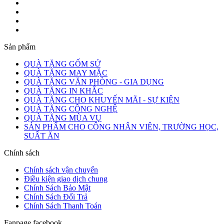
Sản phẩm
QUÀ TẶNG GỐM SỨ
QUÀ TẶNG MAY MẶC
QUÀ TẶNG VĂN PHÒNG - GIA DỤNG
QUÀ TẶNG IN KHẮC
QUÀ TẶNG CHO KHUYẾN MÃI - SỰ KIỆN
QUÀ TẶNG CÔNG NGHỆ
QUÀ TẶNG MÙA VỤ
SẢN PHẨM CHO CÔNG NHÂN VIÊN, TRƯỜNG HỌC,
SUẤT ĂN
Chính sách
Chính sách vận chuyển
Điều kiện giao dịch chung
Chính Sách Bảo Mật
Chính Sách Đổi Trả
Chính Sách Thanh Toán
Fanpage facebook