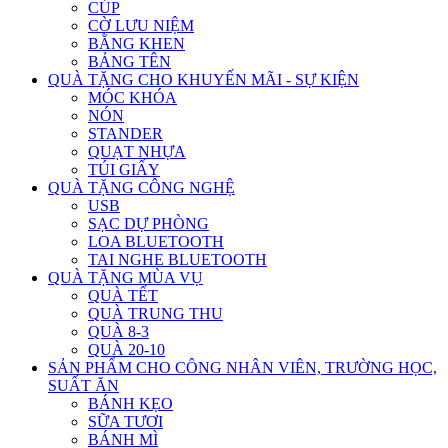
CÚP
CỜ LƯU NIỆM
BẰNG KHEN
BẢNG TÊN
QUÀ TẶNG CHO KHUYẾN MÃI - SỰ KIỆN
MÓC KHÓA
NÓN
STANDER
QUẠT NHỰA
TÚI GIẤY
QUÀ TẶNG CÔNG NGHỆ
USB
SẠC DỰ PHÒNG
LOA BLUETOOTH
TAI NGHE BLUETOOTH
QUÀ TẶNG MÙA VỤ
QUÀ TẾT
QUÀ TRUNG THU
QUÀ 8-3
QUÀ 20-10
SẢN PHẨM CHO CÔNG NHÂN VIÊN, TRƯỜNG HỌC,
SUẤT ĂN
BÁNH KẸO
SỮA TƯƠI
BÁNH MÌ