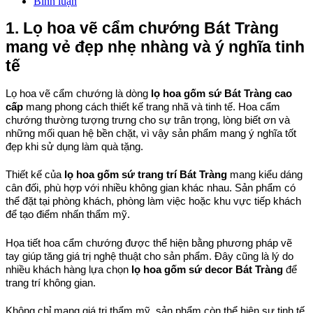
Bình luận
1. Lọ hoa vẽ cẩm chướng Bát Tràng 
mang vẻ đẹp nhẹ nhàng và ý nghĩa tinh 
tế
Lọ hoa vẽ cẩm chướng là dòng 
lọ hoa gốm sứ Bát Tràng cao 
cấp
 mang phong cách thiết kế trang nhã và tinh tế. Hoa cẩm 
chướng thường tượng trưng cho sự trân trọng, lòng biết ơn và 
những mối quan hệ bền chặt, vì vậy sản phẩm mang ý nghĩa tốt 
đẹp khi sử dụng làm quà tặng.
Thiết kế của 
lọ hoa gốm sứ trang trí Bát Tràng
 mang kiểu dáng 
cân đối, phù hợp với nhiều không gian khác nhau. Sản phẩm có 
thể đặt tại phòng khách, phòng làm việc hoặc khu vực tiếp khách 
để tạo điểm nhấn thẩm mỹ.
Họa tiết hoa cẩm chướng được thể hiện bằng phương pháp vẽ 
tay giúp tăng giá trị nghệ thuật cho sản phẩm. Đây cũng là lý do 
nhiều khách hàng lựa chọn 
lọ hoa gốm sứ decor Bát Tràng
 để 
trang trí không gian.
Không chỉ mang giá trị thẩm mỹ, sản phẩm còn thể hiện sự tinh tế 