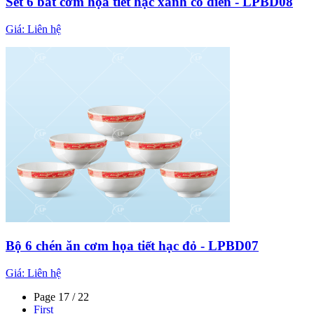
Set 6 bát cơm họa tiết hạc xanh cổ điển - LPBD08
Giá:
Liên hệ
Bộ 6 chén ăn cơm họa tiết hạc đỏ - LPBD07
Giá:
Liên hệ
Page 17 / 22
First