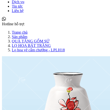
Dịch vụ
Tin tức
Liên hệ
Hotline hỗ trợ:
Trang chủ
Sản phẩm
QUÀ TẶNG GỐM SỨ
LỌ HOA BÁT TRÀNG
Lọ hoa vẽ cẩm chướng - LPLH18