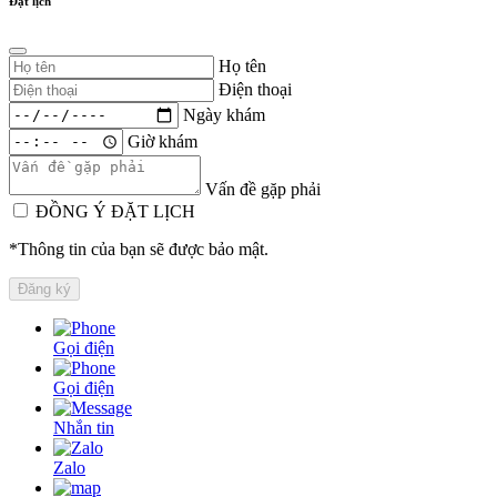
Đặt lịch
Họ tên
Điện thoại
Ngày khám
Giờ khám
Vấn đề gặp phải
ĐỒNG Ý ĐẶT LỊCH
*Thông tin của bạn sẽ được bảo mật.
Gọi điện
Gọi điện
Nhắn tin
Zalo