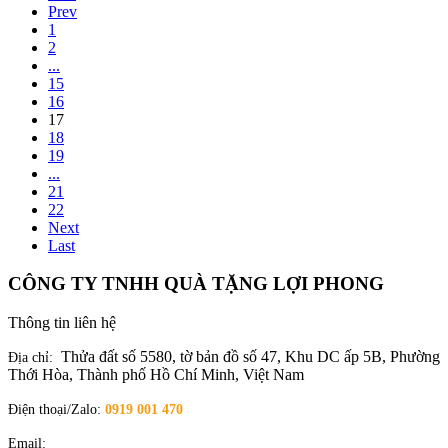
Prev
1
2
...
15
16
17
18
19
...
21
22
Next
Last
CÔNG TY TNHH QUÀ TẶNG LỢI PHONG
Thông tin liên hệ
Thửa đất số 5580, tờ bản đồ số 47, Khu DC ấp 5B, Phường
Địa chỉ:
Thới Hòa, Thành phố Hồ Chí Minh, Việt Nam
Điện thoại/Zalo:
0919 001 470
Email:
quatangloiphong@gmail.com