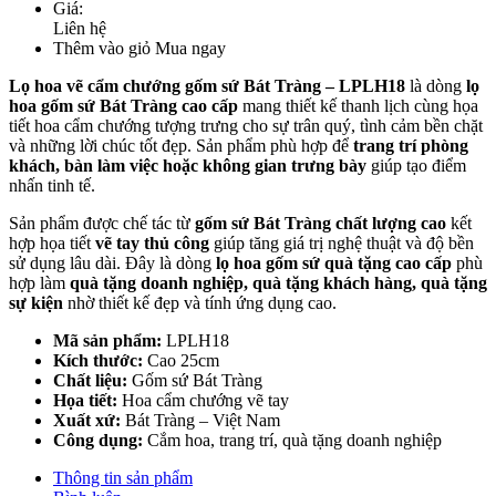
Giá:
Liên hệ
Thêm vào giỏ
Mua ngay
Lọ hoa vẽ cẩm chướng gốm sứ Bát Tràng – LPLH18
là dòng
lọ
hoa gốm sứ Bát Tràng cao cấp
mang thiết kế thanh lịch cùng họa
tiết hoa cẩm chướng tượng trưng cho sự trân quý, tình cảm bền chặt
và những lời chúc tốt đẹp. Sản phẩm phù hợp để
trang trí phòng
khách, bàn làm việc hoặc không gian trưng bày
giúp tạo điểm
nhấn tinh tế.
Sản phẩm được chế tác từ
gốm sứ Bát Tràng chất lượng cao
kết
hợp họa tiết
vẽ tay thủ công
giúp tăng giá trị nghệ thuật và độ bền
sử dụng lâu dài. Đây là dòng
lọ hoa gốm sứ quà tặng cao cấp
phù
hợp làm
quà tặng doanh nghiệp, quà tặng khách hàng, quà tặng
sự kiện
nhờ thiết kế đẹp và tính ứng dụng cao.
Mã sản phẩm:
LPLH18
Kích thước:
Cao 25cm
Chất liệu:
Gốm sứ Bát Tràng
Họa tiết:
Hoa cẩm chướng vẽ tay
Xuất xứ:
Bát Tràng – Việt Nam
Công dụng:
Cắm hoa, trang trí, quà tặng doanh nghiệp
Thông tin sản phẩm