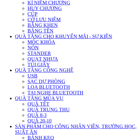
KỈ NIỆM CHƯƠNG
HUY CHƯƠNG
CÚP
CỜ LƯU NIỆM
BẰNG KHEN
BẢNG TÊN
QUÀ TẶNG CHO KHUYẾN MÃI - SỰ KIỆN
MÓC KHÓA
NÓN
STANDER
QUẠT NHỰA
TÚI GIẤY
QUÀ TẶNG CÔNG NGHỆ
USB
SẠC DỰ PHÒNG
LOA BLUETOOTH
TAI NGHE BLUETOOTH
QUÀ TẶNG MÙA VỤ
QUÀ TẾT
QUÀ TRUNG THU
QUÀ 8-3
QUÀ 20-10
SẢN PHẨM CHO CÔNG NHÂN VIÊN, TRƯỜNG HỌC,
SUẤT ĂN
BÁNH KẸO