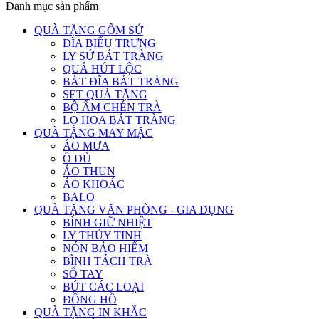
Danh mục sản phẩm
QUÀ TẶNG GỐM SỨ
ĐĨA BIỂU TRƯNG
LY SỨ BÁT TRÀNG
QUẢ HÚT LỘC
BÁT ĐĨA BÁT TRÀNG
SET QUÀ TẶNG
BỘ ẤM CHÉN TRÀ
LỌ HOA BÁT TRÀNG
QUÀ TẶNG MAY MẶC
ÁO MƯA
Ô DÙ
ÁO THUN
ÁO KHOÁC
BALO
QUÀ TẶNG VĂN PHÒNG - GIA DỤNG
BÌNH GIỮ NHIỆT
LY THỦY TINH
NÓN BẢO HIỂM
BÌNH TÁCH TRÀ
SỔ TAY
BÚT CÁC LOẠI
ĐỒNG HỒ
QUÀ TẶNG IN KHẮC