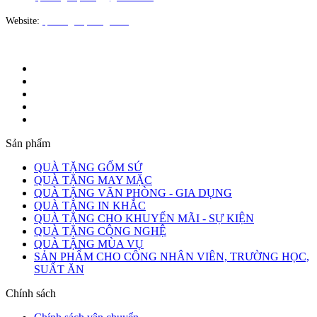
Website:
quatangloiphong.com
Sản phẩm
QUÀ TẶNG GỐM SỨ
QUÀ TẶNG MAY MẶC
QUÀ TẶNG VĂN PHÒNG - GIA DỤNG
QUÀ TẶNG IN KHẮC
QUÀ TẶNG CHO KHUYẾN MÃI - SỰ KIỆN
QUÀ TẶNG CÔNG NGHỆ
QUÀ TẶNG MÙA VỤ
SẢN PHẨM CHO CÔNG NHÂN VIÊN, TRƯỜNG HỌC,
SUẤT ĂN
Chính sách