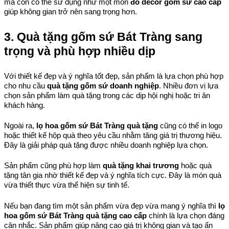
mà còn có thể sử dụng như một món 
đồ decor gốm sứ cao cấp
giúp không gian trở nên sang trọng hơn.
3. Quà tặng gốm sứ Bát Tràng sang 
trọng và phù hợp nhiều dịp
Với thiết kế đẹp và ý nghĩa tốt đẹp, sản phẩm là lựa chọn phù hợp 
cho nhu cầu 
quà tặng gốm sứ doanh nghiệp
. Nhiều đơn vị lựa 
chọn sản phẩm làm quà tặng trong các dịp hội nghị hoặc tri ân 
khách hàng.
Ngoài ra, 
lọ hoa gốm sứ Bát Tràng quà tặng
 cũng có thể in logo 
hoặc thiết kế hộp quà theo yêu cầu nhằm tăng giá trị thương hiệu. 
Đây là giải pháp quà tặng được nhiều doanh nghiệp lựa chọn.
Sản phẩm cũng phù hợp làm 
quà tặng khai trương
 hoặc quà 
tặng tân gia nhờ thiết kế đẹp và ý nghĩa tích cực. Đây là món quà 
vừa thiết thực vừa thể hiện sự tinh tế.
Nếu bạn đang tìm một sản phẩm vừa đẹp vừa mang ý nghĩa thì 
lọ 
hoa gốm sứ Bát Tràng quà tặng cao cấp
 chính là lựa chọn đáng 
cân nhắc. Sản phẩm giúp nâng cao giá trị không gian và tạo ấn 