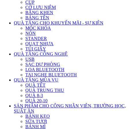
CÚP
CỜ LƯU NIỆM
BẰNG KHEN
BẢNG TÊN
QUÀ TẶNG CHO KHUYẾN MÃI - SỰ KIỆN
MÓC KHÓA
NÓN
STANDER
QUẠT NHỰA
TÚI GIẤY
QUÀ TẶNG CÔNG NGHỆ
USB
SẠC DỰ PHÒNG
LOA BLUETOOTH
TAI NGHE BLUETOOTH
QUÀ TẶNG MÙA VỤ
QUÀ TẾT
QUÀ TRUNG THU
QUÀ 8-3
QUÀ 20-10
SẢN PHẨM CHO CÔNG NHÂN VIÊN, TRƯỜNG HỌC,
SUẤT ĂN
BÁNH KẸO
SỮA TƯƠI
BÁNH MÌ