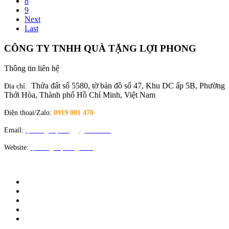
8
9
Next
Last
CÔNG TY TNHH QUÀ TẶNG LỢI PHONG
Thông tin liên hệ
Thửa đất số 5580, tờ bản đồ số 47, Khu DC ấp 5B, Phường
Địa chỉ:
Thới Hòa, Thành phố Hồ Chí Minh, Việt Nam
Điện thoại/Zalo:
0919 001 470
Email:
quatangloiphong@gmail.com
Website:
quatangloiphong.com