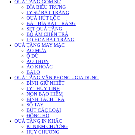
QUÀ TẶNG GỐM SỨ
ĐĨA BIỂU TRƯNG
LY SỨ BÁT TRÀNG
QUẢ HÚT LỘC
BÁT ĐĨA BÁT TRÀNG
SET QUÀ TẶNG
BỘ ẤM CHÉN TRÀ
LỌ HOA BÁT TRÀNG
QUÀ TẶNG MAY MẶC
ÁO MƯA
Ô DÙ
ÁO THUN
ÁO KHOÁC
BALO
QUÀ TẶNG VĂN PHÒNG - GIA DỤNG
BÌNH GIỮ NHIỆT
LY THỦY TINH
NÓN BẢO HIỂM
BÌNH TÁCH TRÀ
SỔ TAY
BÚT CÁC LOẠI
ĐỒNG HỒ
QUÀ TẶNG IN KHẮC
KỈ NIỆM CHƯƠNG
HUY CHƯƠNG