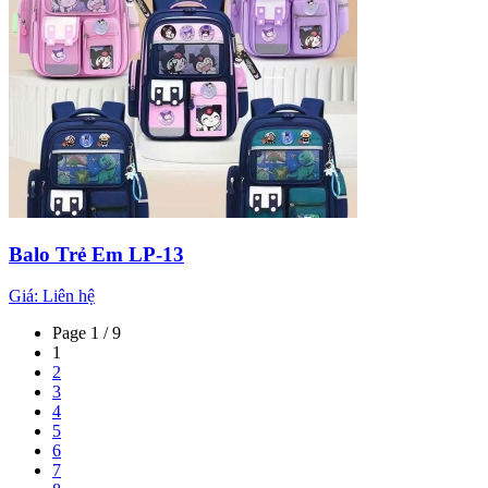
Balo Trẻ Em LP-13
Giá:
Liên hệ
Page 1 / 9
1
2
3
4
5
6
7