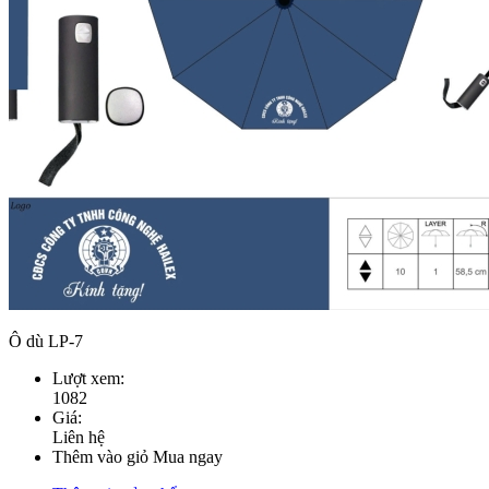
Ô dù LP-7
Lượt xem:
1082
Giá:
Liên hệ
Thêm vào giỏ
Mua ngay