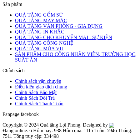
Sản phẩm
QUÀ TẶNG GỐM SỨ
QUÀ TẶNG MAY MẶC
QUÀ TẶNG VĂN PHÒNG - GIA DỤNG
QUÀ TẶNG IN KHẮC
QUÀ TẶNG CHO KHUYẾN MÃI - SỰ KIỆN
QUÀ TẶNG CÔNG NGHỆ
QUÀ TẶNG MÙA VỤ
SẢN PHẨM CHO CÔNG NHÂN VIÊN, TRƯỜNG HỌC,
SUẤT ĂN
Chính sách
Chính sách vận chuyển
Điều kiện giao dịch chung
Chính Sách Bảo Mật
Chính Sách Đổi Trả
Chính Sách Thanh Toán
Fanpage facebook
Copyright © 2024 Quà tặng Lợi Phong. Designed by
Đang online: 6
Hôm nay: 938
Hôm qua: 1115
Tuần: 5946
Tháng:
7511
Tổng truy cập: 334498