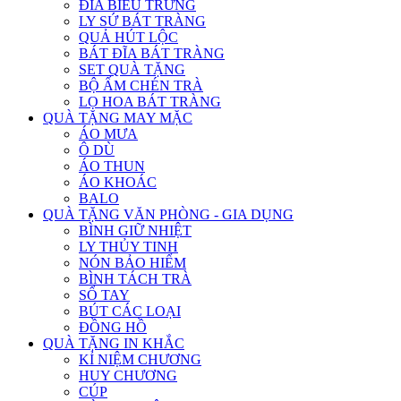
ĐĨA BIỂU TRƯNG
LY SỨ BÁT TRÀNG
QUẢ HÚT LỘC
BÁT ĐĨA BÁT TRÀNG
SET QUÀ TẶNG
BỘ ẤM CHÉN TRÀ
LỌ HOA BÁT TRÀNG
QUÀ TẶNG MAY MẶC
ÁO MƯA
Ô DÙ
ÁO THUN
ÁO KHOÁC
BALO
QUÀ TẶNG VĂN PHÒNG - GIA DỤNG
BÌNH GIỮ NHIỆT
LY THỦY TINH
NÓN BẢO HIỂM
BÌNH TÁCH TRÀ
SỔ TAY
BÚT CÁC LOẠI
ĐỒNG HỒ
QUÀ TẶNG IN KHẮC
KỈ NIỆM CHƯƠNG
HUY CHƯƠNG
CÚP