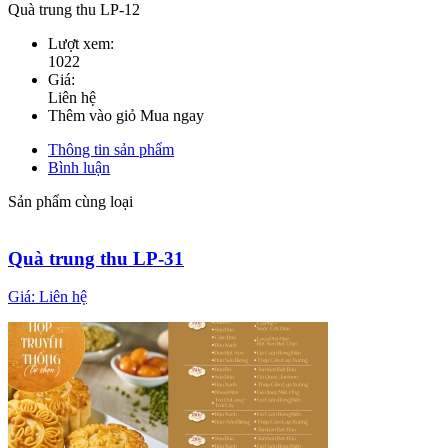
Quà trung thu LP-12
Lượt xem:
1022
Giá:
Liên hệ
Thêm vào giỏ
Mua ngay
Thông tin sản phẩm
Bình luận
Sản phẩm cùng loại
Quà trung thu LP-31
Giá:
Liên hệ