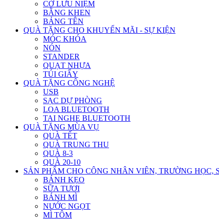
CỜ LƯU NIỆM
BẰNG KHEN
BẢNG TÊN
QUÀ TẶNG CHO KHUYẾN MÃI - SỰ KIỆN
MÓC KHÓA
NÓN
STANDER
QUẠT NHỰA
TÚI GIẤY
QUÀ TẶNG CÔNG NGHỆ
USB
SẠC DỰ PHÒNG
LOA BLUETOOTH
TAI NGHE BLUETOOTH
QUÀ TẶNG MÙA VỤ
QUÀ TẾT
QUÀ TRUNG THU
QUÀ 8-3
QUÀ 20-10
SẢN PHẨM CHO CÔNG NHÂN VIÊN, TRƯỜNG HỌC, 
BÁNH KẸO
SỮA TƯƠI
BÁNH MÌ
NƯỚC NGỌT
MÌ TÔM