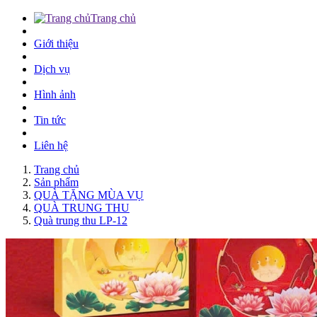
Trang chủ
Giới thiệu
Dịch vụ
Hình ảnh
Tin tức
Liên hệ
Trang chủ
Sản phẩm
QUÀ TẶNG MÙA VỤ
QUÀ TRUNG THU
Quà trung thu LP-12