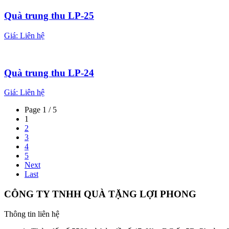
Quà trung thu LP-25
Giá:
Liên hệ
Quà trung thu LP-24
Giá:
Liên hệ
Page 1 / 5
1
2
3
4
5
Next
Last
CÔNG TY TNHH QUÀ TẶNG LỢI PHONG
Thông tin liên hệ