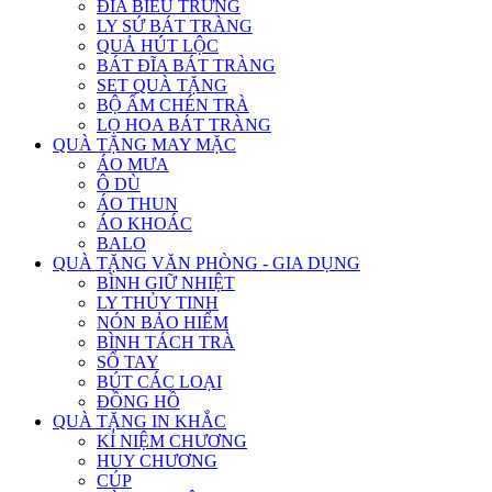
ĐĨA BIỂU TRƯNG
LY SỨ BÁT TRÀNG
QUẢ HÚT LỘC
BÁT ĐĨA BÁT TRÀNG
SET QUÀ TẶNG
BỘ ẤM CHÉN TRÀ
LỌ HOA BÁT TRÀNG
QUÀ TẶNG MAY MẶC
ÁO MƯA
Ô DÙ
ÁO THUN
ÁO KHOÁC
BALO
QUÀ TẶNG VĂN PHÒNG - GIA DỤNG
BÌNH GIỮ NHIỆT
LY THỦY TINH
NÓN BẢO HIỂM
BÌNH TÁCH TRÀ
SỔ TAY
BÚT CÁC LOẠI
ĐỒNG HỒ
QUÀ TẶNG IN KHẮC
KỈ NIỆM CHƯƠNG
HUY CHƯƠNG
CÚP