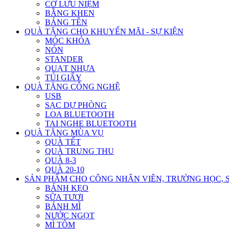
CỜ LƯU NIỆM
BẰNG KHEN
BẢNG TÊN
QUÀ TẶNG CHO KHUYẾN MÃI - SỰ KIỆN
MÓC KHÓA
NÓN
STANDER
QUẠT NHỰA
TÚI GIẤY
QUÀ TẶNG CÔNG NGHỆ
USB
SẠC DỰ PHÒNG
LOA BLUETOOTH
TAI NGHE BLUETOOTH
QUÀ TẶNG MÙA VỤ
QUÀ TẾT
QUÀ TRUNG THU
QUÀ 8-3
QUÀ 20-10
SẢN PHẨM CHO CÔNG NHÂN VIÊN, TRƯỜNG HỌC, 
BÁNH KẸO
SỮA TƯƠI
BÁNH MÌ
NƯỚC NGỌT
MÌ TÔM