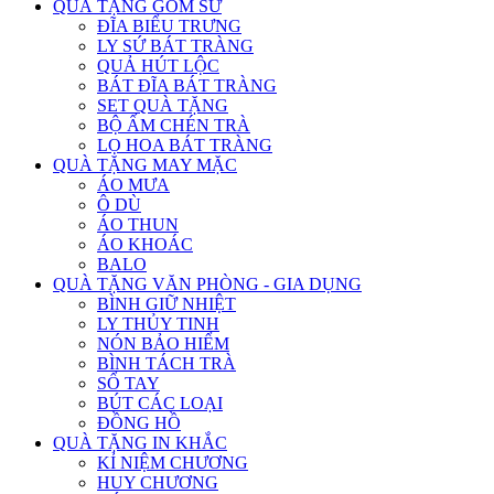
QUÀ TẶNG GỐM SỨ
ĐĨA BIỂU TRƯNG
LY SỨ BÁT TRÀNG
QUẢ HÚT LỘC
BÁT ĐĨA BÁT TRÀNG
SET QUÀ TẶNG
BỘ ẤM CHÉN TRÀ
LỌ HOA BÁT TRÀNG
QUÀ TẶNG MAY MẶC
ÁO MƯA
Ô DÙ
ÁO THUN
ÁO KHOÁC
BALO
QUÀ TẶNG VĂN PHÒNG - GIA DỤNG
BÌNH GIỮ NHIỆT
LY THỦY TINH
NÓN BẢO HIỂM
BÌNH TÁCH TRÀ
SỔ TAY
BÚT CÁC LOẠI
ĐỒNG HỒ
QUÀ TẶNG IN KHẮC
KỈ NIỆM CHƯƠNG
HUY CHƯƠNG