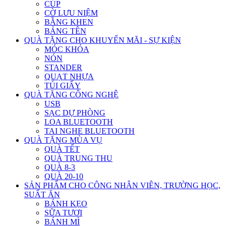
CÚP
CỜ LƯU NIỆM
BẰNG KHEN
BẢNG TÊN
QUÀ TẶNG CHO KHUYẾN MÃI - SỰ KIỆN
MÓC KHÓA
NÓN
STANDER
QUẠT NHỰA
TÚI GIẤY
QUÀ TẶNG CÔNG NGHỆ
USB
SẠC DỰ PHÒNG
LOA BLUETOOTH
TAI NGHE BLUETOOTH
QUÀ TẶNG MÙA VỤ
QUÀ TẾT
QUÀ TRUNG THU
QUÀ 8-3
QUÀ 20-10
SẢN PHẨM CHO CÔNG NHÂN VIÊN, TRƯỜNG HỌC,
SUẤT ĂN
BÁNH KẸO
SỮA TƯƠI
BÁNH MÌ