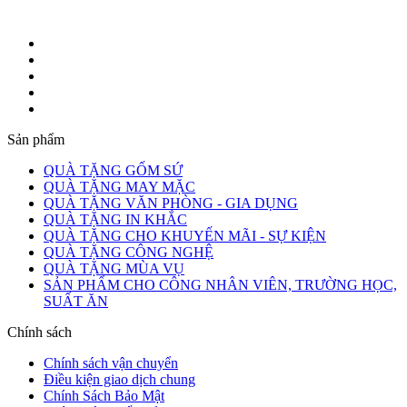
Sản phẩm
QUÀ TẶNG GỐM SỨ
QUÀ TẶNG MAY MẶC
QUÀ TẶNG VĂN PHÒNG - GIA DỤNG
QUÀ TẶNG IN KHẮC
QUÀ TẶNG CHO KHUYẾN MÃI - SỰ KIỆN
QUÀ TẶNG CÔNG NGHỆ
QUÀ TẶNG MÙA VỤ
SẢN PHẨM CHO CÔNG NHÂN VIÊN, TRƯỜNG HỌC,
SUẤT ĂN
Chính sách
Chính sách vận chuyển
Điều kiện giao dịch chung
Chính Sách Bảo Mật