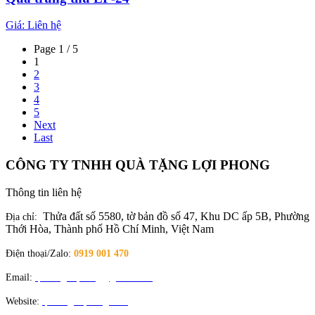
Giá:
Liên hệ
Page 1 / 5
1
2
3
4
5
Next
Last
CÔNG TY TNHH QUÀ TẶNG LỢI PHONG
Thông tin liên hệ
Thửa đất số 5580, tờ bản đồ số 47, Khu DC ấp 5B, Phường
Địa chỉ:
Thới Hòa, Thành phố Hồ Chí Minh, Việt Nam
Điện thoại/Zalo:
0919 001 470
Email:
quatangloiphong@gmail.com
Website:
quatangloiphong.com