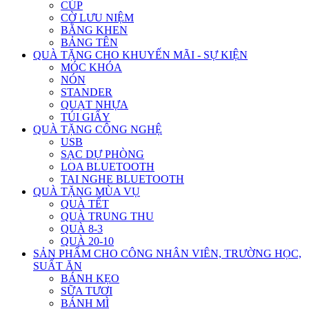
CÚP
CỜ LƯU NIỆM
BẰNG KHEN
BẢNG TÊN
QUÀ TẶNG CHO KHUYẾN MÃI - SỰ KIỆN
MÓC KHÓA
NÓN
STANDER
QUẠT NHỰA
TÚI GIẤY
QUÀ TẶNG CÔNG NGHỆ
USB
SẠC DỰ PHÒNG
LOA BLUETOOTH
TAI NGHE BLUETOOTH
QUÀ TẶNG MÙA VỤ
QUÀ TẾT
QUÀ TRUNG THU
QUÀ 8-3
QUÀ 20-10
SẢN PHẨM CHO CÔNG NHÂN VIÊN, TRƯỜNG HỌC,
SUẤT ĂN
BÁNH KẸO
SỮA TƯƠI
BÁNH MÌ