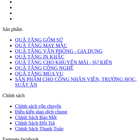
Sản phẩm
QUÀ TẶNG GỐM SỨ
QUÀ TẶNG MAY MẶC
QUÀ TẶNG VĂN PHÒNG - GIA DỤNG
QUÀ TẶNG IN KHẮC
QUÀ TẶNG CHO KHUYẾN MÃI - SỰ KIỆN
QUÀ TẶNG CÔNG NGHỆ
QUÀ TẶNG MÙA VỤ
SẢN PHẨM CHO CÔNG NHÂN VIÊN, TRƯỜNG HỌC,
SUẤT ĂN
Chính sách
Chính sách vận chuyển
Điều kiện giao dịch chung
Chính Sách Bảo Mật
Chính Sách Đổi Trả
Chính Sách Thanh Toán
Fanpage facebook