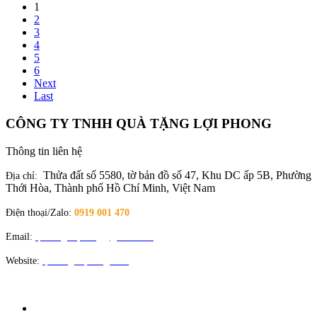
1
2
3
4
5
6
Next
Last
CÔNG TY TNHH QUÀ TẶNG LỢI PHONG
Thông tin liên hệ
Thửa đất số 5580, tờ bản đồ số 47, Khu DC ấp 5B, Phường
Địa chỉ:
Thới Hòa, Thành phố Hồ Chí Minh, Việt Nam
Điện thoại/Zalo:
0919 001 470
Email:
quatangloiphong@gmail.com
Website:
quatangloiphong.com