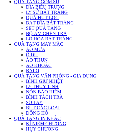
QUÀ TẶNG GỐM SỨ
ĐĨA BIỂU TRƯNG
LY SỨ BÁT TRÀNG
QUẢ HÚT LỘC
BÁT ĐĨA BÁT TRÀNG
SET QUÀ TẶNG
BỘ ẤM CHÉN TRÀ
LỌ HOA BÁT TRÀNG
QUÀ TẶNG MAY MẶC
ÁO MƯA
Ô DÙ
ÁO THUN
ÁO KHOÁC
BALO
QUÀ TẶNG VĂN PHÒNG - GIA DỤNG
BÌNH GIỮ NHIỆT
LY THỦY TINH
NÓN BẢO HIỂM
BÌNH TÁCH TRÀ
SỔ TAY
BÚT CÁC LOẠI
ĐỒNG HỒ
QUÀ TẶNG IN KHẮC
KỈ NIỆM CHƯƠNG
HUY CHƯƠNG