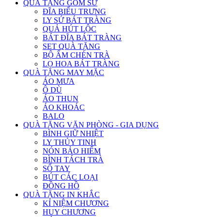
QUÀ TẶNG GỐM SỨ
ĐĨA BIỂU TRƯNG
LY SỨ BÁT TRÀNG
QUẢ HÚT LỘC
BÁT ĐĨA BÁT TRÀNG
SET QUÀ TẶNG
BỘ ẤM CHÉN TRÀ
LỌ HOA BÁT TRÀNG
QUÀ TẶNG MAY MẶC
ÁO MƯA
Ô DÙ
ÁO THUN
ÁO KHOÁC
BALO
QUÀ TẶNG VĂN PHÒNG - GIA DỤNG
BÌNH GIỮ NHIỆT
LY THỦY TINH
NÓN BẢO HIỂM
BÌNH TÁCH TRÀ
SỔ TAY
BÚT CÁC LOẠI
ĐỒNG HỒ
QUÀ TẶNG IN KHẮC
KỈ NIỆM CHƯƠNG
HUY CHƯƠNG