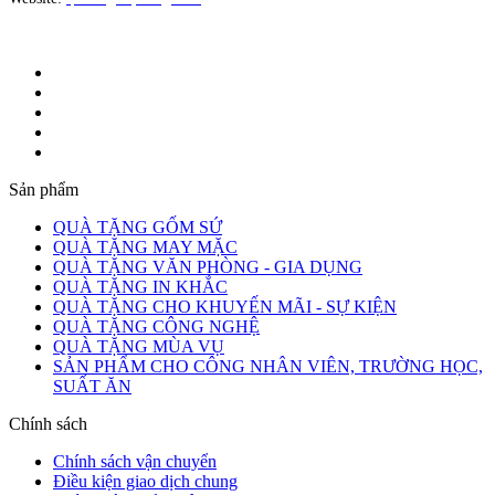
Sản phẩm
QUÀ TẶNG GỐM SỨ
QUÀ TẶNG MAY MẶC
QUÀ TẶNG VĂN PHÒNG - GIA DỤNG
QUÀ TẶNG IN KHẮC
QUÀ TẶNG CHO KHUYẾN MÃI - SỰ KIỆN
QUÀ TẶNG CÔNG NGHỆ
QUÀ TẶNG MÙA VỤ
SẢN PHẨM CHO CÔNG NHÂN VIÊN, TRƯỜNG HỌC,
SUẤT ĂN
Chính sách
Chính sách vận chuyển
Điều kiện giao dịch chung