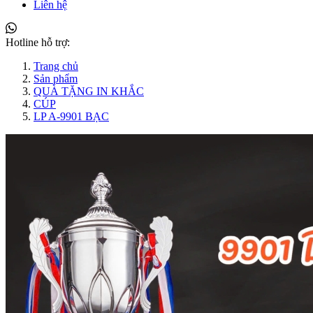
Liên hệ
Hotline hỗ trợ:
Trang chủ
Sản phẩm
QUÀ TẶNG IN KHẮC
CÚP
LP A-9901 BẠC