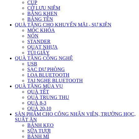
CÚP
CỜ LƯU NIỆM
BẰNG KHEN
BẢNG TÊN
QUÀ TẶNG CHO KHUYẾN MÃI - SỰ KIỆN
MÓC KHÓA
NÓN
STANDER
QUẠT NHỰA
TÚI GIẤY
QUÀ TẶNG CÔNG NGHỆ
USB
SẠC DỰ PHÒNG
LOA BLUETOOTH
TAI NGHE BLUETOOTH
QUÀ TẶNG MÙA VỤ
QUÀ TẾT
QUÀ TRUNG THU
QUÀ 8-3
QUÀ 20-10
SẢN PHẨM CHO CÔNG NHÂN VIÊN, TRƯỜNG HỌC,
SUẤT ĂN
BÁNH KẸO
SỮA TƯƠI
BÁNH MÌ