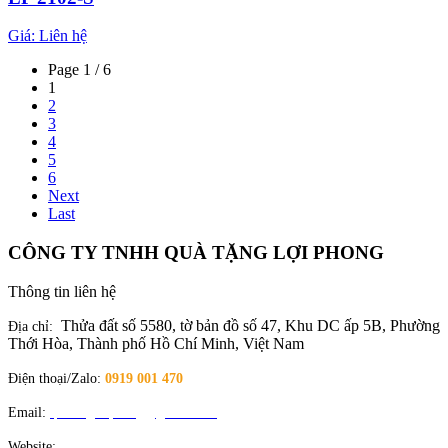
Giá:
Liên hệ
Page 1 / 6
1
2
3
4
5
6
Next
Last
CÔNG TY TNHH QUÀ TẶNG LỢI PHONG
Thông tin liên hệ
Thửa đất số 5580, tờ bản đồ số 47, Khu DC ấp 5B, Phường
Địa chỉ:
Thới Hòa, Thành phố Hồ Chí Minh, Việt Nam
Điện thoại/Zalo:
0919 001 470
Email:
quatangloiphong@gmail.com
Website:
quatangloiphong.com