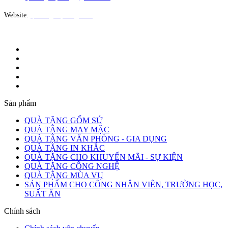
Website:
quatangloiphong.com
Sản phẩm
QUÀ TẶNG GỐM SỨ
QUÀ TẶNG MAY MẶC
QUÀ TẶNG VĂN PHÒNG - GIA DỤNG
QUÀ TẶNG IN KHẮC
QUÀ TẶNG CHO KHUYẾN MÃI - SỰ KIỆN
QUÀ TẶNG CÔNG NGHỆ
QUÀ TẶNG MÙA VỤ
SẢN PHẨM CHO CÔNG NHÂN VIÊN, TRƯỜNG HỌC,
SUẤT ĂN
Chính sách