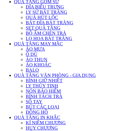
QUÀ TẶNG GỐM SỨ
ĐĨA BIỂU TRƯNG
LY SỨ BÁT TRÀNG
QUẢ HÚT LỘC
BÁT ĐĨA BÁT TRÀNG
SET QUÀ TẶNG
BỘ ẤM CHÉN TRÀ
LỌ HOA BÁT TRÀNG
QUÀ TẶNG MAY MẶC
ÁO MƯA
Ô DÙ
ÁO THUN
ÁO KHOÁC
BALO
QUÀ TẶNG VĂN PHÒNG - GIA DỤNG
BÌNH GIỮ NHIỆT
LY THỦY TINH
NÓN BẢO HIỂM
BÌNH TÁCH TRÀ
SỔ TAY
BÚT CÁC LOẠI
ĐỒNG HỒ
QUÀ TẶNG IN KHẮC
KỈ NIỆM CHƯƠNG
HUY CHƯƠNG