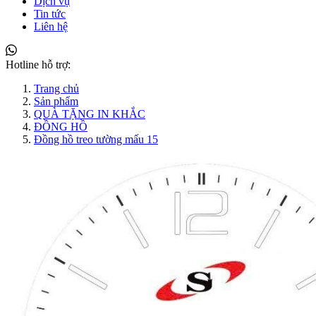
Dịch vụ
Tin tức
Liên hệ
Hotline hỗ trợ:
Trang chủ
Sản phẩm
QUÀ TẶNG IN KHẮC
ĐỒNG HỒ
Đồng hồ treo tường mấu 15