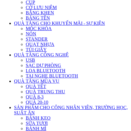
CÚP
CỜ LƯU NIỆM
BẰNG KHEN
BẢNG TÊN
QUÀ TẶNG CHO KHUYẾN MÃI - SỰ KIỆN
MÓC KHÓA
NÓN
STANDER
QUẠT NHỰA
TÚI GIẤY
QUÀ TẶNG CÔNG NGHỆ
USB
SẠC DỰ PHÒNG
LOA BLUETOOTH
TAI NGHE BLUETOOTH
QUÀ TẶNG MÙA VỤ
QUÀ TẾT
QUÀ TRUNG THU
QUÀ 8-3
QUÀ 20-10
SẢN PHẨM CHO CÔNG NHÂN VIÊN, TRƯỜNG HỌC,
SUẤT ĂN
BÁNH KẸO
SỮA TƯƠI
BÁNH MÌ