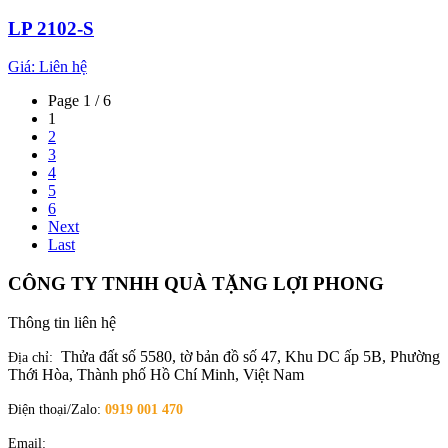
LP 2102-S
Giá:
Liên hệ
Page 1 / 6
1
2
3
4
5
6
Next
Last
CÔNG TY TNHH QUÀ TẶNG LỢI PHONG
Thông tin liên hệ
Thửa đất số 5580, tờ bản đồ số 47, Khu DC ấp 5B, Phường
Địa chỉ:
Thới Hòa, Thành phố Hồ Chí Minh, Việt Nam
Điện thoại/Zalo:
0919 001 470
Email:
quatangloiphong@gmail.com